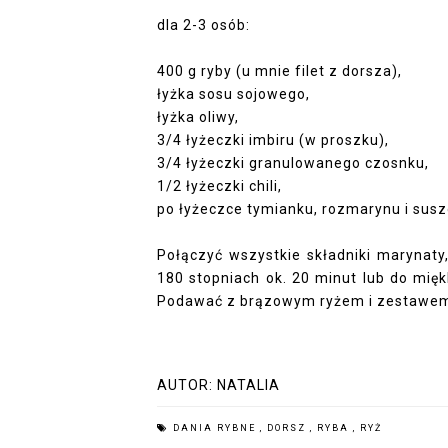
dla 2-3 osób:
400 g ryby (u mnie filet z dorsza),
łyżka sosu sojowego,
łyżka oliwy,
3/4 łyżeczki imbiru (w proszku),
3/4 łyżeczki granulowanego czosnku,
1/2 łyżeczki chili,
po łyżeczce tymianku, rozmarynu i susz
Połączyć wszystkie składniki marynaty
180 stopniach ok. 20 minut lub do mięk
Podawać z brązowym ryżem i zestawem
AUTOR:
NATALIA
DANIA RYBNE
,
DORSZ
,
RYBA
,
RYŻ