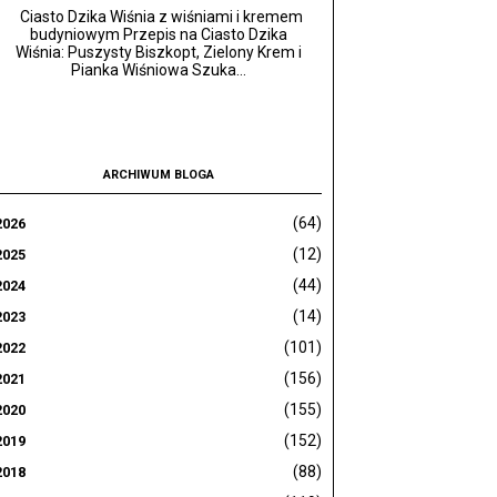
Ciasto Dzika Wiśnia z wiśniami i kremem
budyniowym Przepis na Ciasto Dzika
Wiśnia: Puszysty Biszkopt, Zielony Krem i
Pianka Wiśniowa Szuka...
ARCHIWUM BLOGA
(64)
2026
(12)
2025
(44)
2024
(14)
2023
(101)
2022
(156)
2021
(155)
2020
(152)
2019
(88)
2018