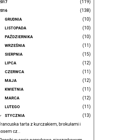
(119)
2017
(138)
2016
(10)
GRUDNIA
(10)
LISTOPADA
(10)
PAŹDZIERNIKA
(11)
WRZEŚNIA
(15)
SIERPNIA
(12)
LIPCA
(11)
CZERWCA
(12)
MAJA
(11)
KWIETNIA
(12)
MARCA
(11)
LUTEGO
(13)
STYCZNIA
Francuska tarta z kurczakiem, brokułami i
sosem cz...
Klopsiki w sosie paprykowo-pieczarkowym