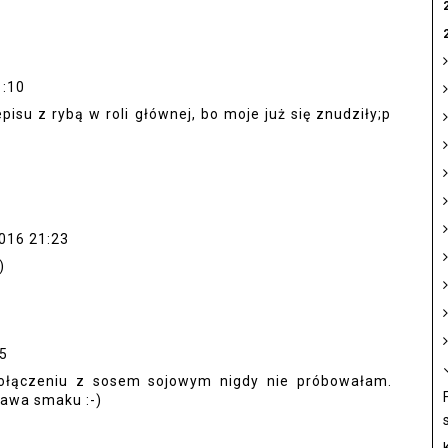
1:10
isu z rybą w roli głównej, bo moje już się znudziły;p
2016 21:23
)
25
 połączeniu z sosem sojowym nigdy nie próbowałam.
kawa smaku :-)