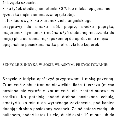
1-2 ząbki czosnku,
kilka łyżek słodkiej śmietanki 30 % lub mleka, opcjonalnie
łyżeczka mąki ziemniaczanej (skrobi),
listek laurowy, kilka ziarenek ziela angielskiego
przyprawy do smaku: sól, pieprz, słodka papryka,
majeranek, tymianek (można użyć ulubionej mieszanki do
mięs) plus odrobina mąki pszennej do oprószenia mięsa
opcjonalnie posiekana natka pietruszki lub koperek
SZNYCLE Z INDYKA W SOSIE WŁASNYM, PRZYGOTOWANIE:
Sznycle z indyka oprószyć przyprawami i mąką pszenną.
Zrumienić z obu stron na niewielkiej ilości tłuszczu (mięso
powinno się wyraźnie zarumienić, ale zostać surowe w
środku). Na patelnię dodać drobno posiekaną cebulę,
smażyć kilka minut do wyraźnego zezłocenia, pod koniec
dodając drobno posiekany czosnek. Zalać całość wodą lub
bulionem, dodać listek i ziele, dusić około 10 minut lub do