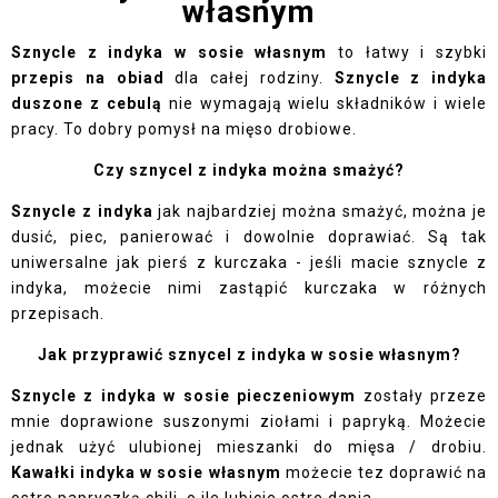
własnym
Sznycle z indyka w sosie własnym
to łatwy i szybki
przepis na obiad
dla całej rodziny.
Sznycle z indyka
duszone z cebulą
nie wymagają wielu składników i wiele
pracy. To dobry pomysł na mięso drobiowe.
Czy sznycel z indyka można smażyć?
Sznycle z indyka
jak najbardziej można smażyć, można je
dusić, piec, panierować i dowolnie doprawiać. Są tak
uniwersalne jak pierś z kurczaka - jeśli macie sznycle z
indyka, możecie nimi zastąpić kurczaka w różnych
przepisach.
Jak przyprawić sznycel z indyka w sosie własnym?
Sznycle z indyka w sosie pieczeniowym
zostały przeze
mnie doprawione suszonymi ziołami i papryką. Możecie
jednak użyć ulubionej mieszanki do mięsa / drobiu.
Kawałki indyka w sosie własnym
możecie tez doprawić na
ostro papryczką chili, o ile lubicie ostre dania.