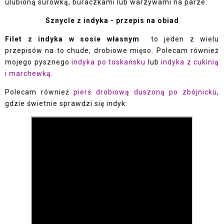
ulubioną surówką, buraczkami lub warzywami na parze.
Sznycle z indyka - przepis na obiad
Filet z indyka w sosie własnym
to jeden z wielu
przepisów na to chude, drobiowe mięso. Polecam również
mojego pysznego
indyka po toskańsku
lub
indyka z cukinią
i marchewką.
Polecam również
pierś drobiową duszoną po zbójnicku
,
gdzie świetnie sprawdzi się indyk: