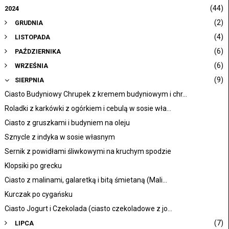
(44)
2024
(2)
GRUDNIA
(4)
LISTOPADA
(6)
PAŹDZIERNIKA
(6)
WRZEŚNIA
(9)
SIERPNIA
Ciasto Budyniowy Chrupek z kremem budyniowym i chr...
Roladki z karkówki z ogórkiem i cebulą w sosie wła...
Ciasto z gruszkami i budyniem na oleju
Sznycle z indyka w sosie własnym
Sernik z powidłami śliwkowymi na kruchym spodzie
Klopsiki po grecku
Ciasto z malinami, galaretką i bitą śmietaną (Mali...
Kurczak po cygańsku
Ciasto Jogurt i Czekolada (ciasto czekoladowe z jo...
(7)
LIPCA