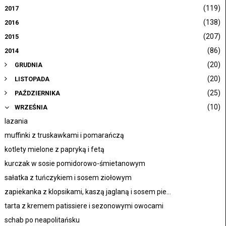
(119)
2017
(138)
2016
(207)
2015
(86)
2014
(20)
GRUDNIA
(20)
LISTOPADA
(25)
PAŹDZIERNIKA
(10)
WRZEŚNIA
lazania
muffinki z truskawkami i pomarańczą
kotlety mielone z papryką i fetą
kurczak w sosie pomidorowo-śmietanowym
sałatka z tuńczykiem i sosem ziołowym
zapiekanka z klopsikami, kaszą jaglaną i sosem pie...
tarta z kremem patissiere i sezonowymi owocami
schab po neapolitańsku