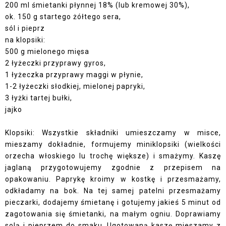
200 ml śmietanki płynnej 18% (lub kremowej 30%),
ok. 150 g startego żółtego sera,
sól i pieprz
na klopsiki:
500 g mielonego mięsa
2 łyżeczki przyprawy gyros,
1 łyżeczka przyprawy maggi w płynie,
1-2 łyżeczki słodkiej, mielonej papryki,
3 łyżki tartej bułki,
jajko
Klopsiki: Wszystkie składniki umieszczamy w misce,
mieszamy dokładnie, formujemy miniklopsiki (wielkości
orzecha włoskiego lu trochę większe) i smażymy. Kaszę
jaglaną przygotowujemy zgodnie z przepisem na
opakowaniu. Paprykę kroimy w kostkę i przesmażamy,
odkładamy na bok. Na tej samej patelni przesmażamy
pieczarki, dodajemy śmietanę i gotujemy jakieś 5 minut od
zagotowania się śmietanki, na małym ogniu. Doprawiamy
solą i pieprzem do smaku. Ugotowaną kaszę mieszamy z