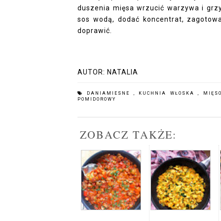
duszenia mięsa wrzucić warzywa i grzy
sos wodą, dodać koncentrat, zagotow
doprawić.
AUTOR:
NATALIA
DANIAMIESNE
,
KUCHNIA WŁOSKA
,
MIĘS
POMIDOROWY
ZOBACZ TAKŻE: