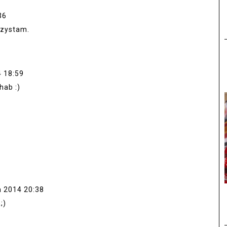
36
rzystam.
4 18:59
hab :)
a 2014 20:38
;)