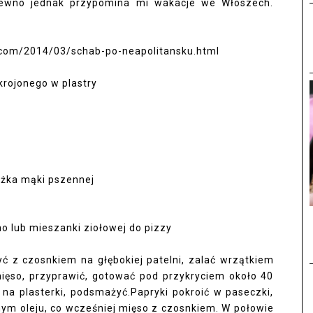
ewno jednak przypomina mi wakacje we Włoszech.
.com/2014/03/schab-po-neapolitansku.html
rojonego w plastry
łyżka mąki pszennej
no lub mieszanki ziołowej do pizzy
 z czosnkiem na głębokiej patelni, zalać wrzątkiem
mięso, przyprawić, gotować pod przykryciem około 40
 na plasterki, podsmażyć.Papryki pokroić w paseczki,
ym oleju, co wcześniej mięso z czosnkiem. W połowie