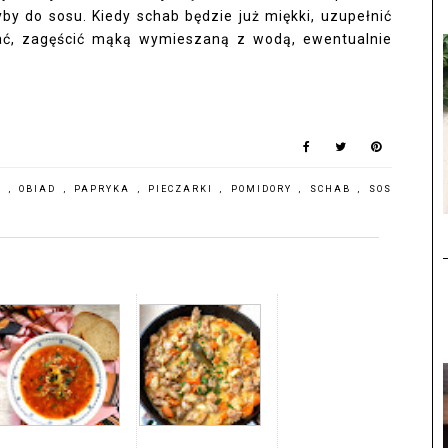
by do sosu. Kiedy schab będzie już miękki, uzupełnić
ać, zagęścić mąką wymieszaną z wodą, ewentualnie
O
,
OBIAD
,
PAPRYKA
,
PIECZARKI
,
POMIDORY
,
SCHAB
,
SOS