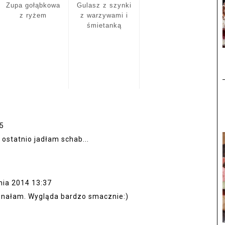
Zupa gołąbkowa
Gulasz z szynki
z ryżem
z warzywami i
śmietanką
25
 ostatnio jadłam schab...
nia 2014 13:37
 znałam. Wygląda bardzo smacznie:)