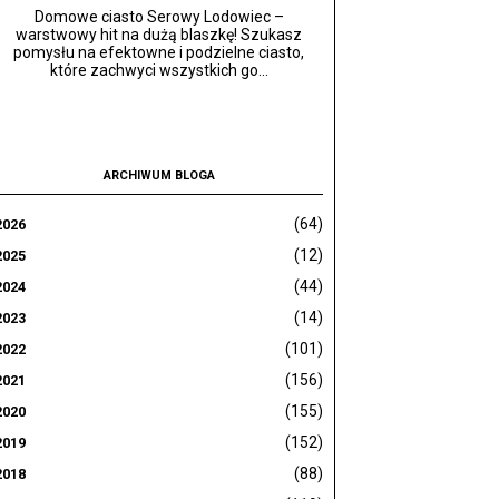
Domowe ciasto Serowy Lodowiec –
warstwowy hit na dużą blaszkę! Szukasz
pomysłu na efektowne i podzielne ciasto,
które zachwyci wszystkich go...
ARCHIWUM BLOGA
(64)
2026
(12)
2025
(44)
2024
(14)
2023
(101)
2022
(156)
2021
(155)
2020
(152)
2019
(88)
2018