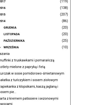
(119)
2017
(138)
2016
(207)
2015
(86)
2014
(20)
GRUDNIA
(20)
LISTOPADA
(25)
PAŹDZIERNIKA
(10)
WRZEŚNIA
lazania
muffinki z truskawkami i pomarańczą
kotlety mielone z papryką i fetą
kurczak w sosie pomidorowo-śmietanowym
sałatka z tuńczykiem i sosem ziołowym
zapiekanka z klopsikami, kaszą jaglaną i
sosem pie...
tarta z kremem patissiere i sezonowymi
owocami