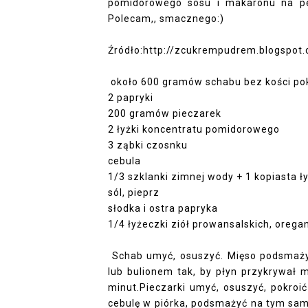
pomidorowego sosu i makaronu na p
Polecam,, smacznego:)
Źródło:http://zcukrempudrem.blogspot
około 600 gramów schabu bez kości pok
2 papryki
200 gramów pieczarek
2 łyżki koncentratu pomidorowego
3 ząbki czosnku
cebula
1/3 szklanki zimnej wody + 1 kopiasta 
sól, pieprz
słodka i ostra papryka
1/4 łyżeczki ziół prowansalskich, orega
Schab umyć, osuszyć. Mięso podsmażyć
lub bulionem tak, by płyn przykrywał 
minut.Pieczarki umyć, osuszyć, pokroić
cebulę w piórka, podsmażyć na tym sam