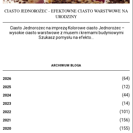
CIASTO JEDNOROŻEC - EFEKTOWNE CIASTO WARSTWOWE NA
URODZINY
Ciasto Jednorożec na imprezę Kolorowe ciasto Jednorożec –
wysokie ciasto warstwowe z musem i kremami budyniowymi
Szukasz pomysłu na efekto...
ARCHIWUM BLOGA
(64)
2026
(12)
2025
(44)
2024
(14)
2023
(101)
2022
(156)
2021
(155)
2020