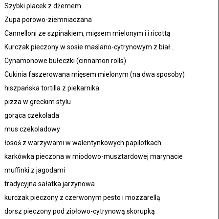
Szybki placek z dżemem
Zupa porowo-ziemniaczana
Cannelloni ze szpinakiem, mięsem mielonym i i ricottą
Kurczak pieczony w sosie maślano-cytrynowym z biał...
Cynamonowe bułeczki (cinnamon rolls)
Cukinia faszerowana mięsem mielonym (na dwa sposoby)
hiszpańska tortilla z piekarnika
pizza w greckim stylu
gorąca czekolada
mus czekoladowy
łosoś z warzywami w walentynkowych papilotkach
karkówka pieczona w miodowo-musztardowej marynacie
muffinki z jagodami
tradycyjna sałatka jarzynowa
kurczak pieczony z czerwonym pesto i mozzarellą
dorsz pieczony pod ziołowo-cytrynową skorupką