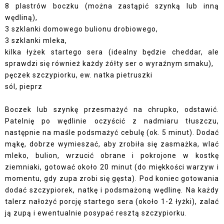
8 plastrów boczku (można zastąpić szynką lub inną
wędliną),
3 szklanki domowego bulionu drobiowego,
3 szklanki mleka,
kilka łyżek startego sera (idealny będzie cheddar, ale
sprawdzi się również każdy żółty ser o wyraźnym smaku),
pęczek szczypiorku, ew. natka pietruszki
sól, pieprz
Boczek lub szynkę przesmażyć na chrupko, odstawić.
Patelnię po wędlinie oczyścić z nadmiaru tłuszczu,
następnie na maśle podsmażyć cebulę (ok. 5 minut). Dodać
mąkę, dobrze wymieszać, aby zrobiła się zasmażka, wlać
mleko, bulion, wrzucić obrane i pokrojone w kostkę
ziemniaki, gotować około 20 minut (do miękkości warzyw i
momentu, gdy zupa zrobi się gęsta). Pod koniec gotowania
dodać szczypiorek, natkę i podsmażoną wędlinę. Na każdy
talerz nałożyć porcję startego sera (około 1-2 łyżki), zalać
ją zupą i ewentualnie posypać resztą szczypiorku.