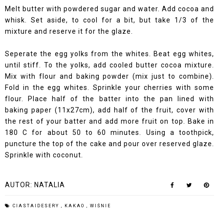
Melt butter with powdered sugar and water. Add cocoa and
whisk. Set aside, to cool for a bit, but take 1/3 of the
mixture and reserve it for the glaze.
Seperate the egg yolks from the whites. Beat egg whites,
until stiff. To the yolks, add cooled butter cocoa mixture.
Mix with flour and baking powder (mix just to combine).
Fold in the egg whites. Sprinkle your cherries with some
flour. Place half of the batter into the pan lined with
baking paper (11x27cm), add half of the fruit, cover with
the rest of your batter and add more fruit on top. Bake in
180 C for about 50 to 60 minutes. Using a toothpick,
puncture the top of the cake and pour over reserved glaze.
Sprinkle with coconut.
AUTOR:
NATALIA
CIASTAIDESERY
,
KAKAO
,
WIŚNIE