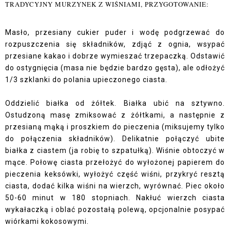
TRADYCYJNY MURZYNEK Z WIŚNIAMI, PRZYGOTOWANIE:
Masło, przesiany cukier puder i wodę podgrzewać do
rozpuszczenia się składników, zdjąć z ognia, wsypać
przesiane kakao i dobrze wymieszać trzepaczką. Odstawić
do ostygnięcia (masa nie będzie bardzo gęsta), ale odłożyć
1/3 szklanki do polania upieczonego ciasta.
Oddzielić białka od żółtek. Białka ubić na sztywno.
Ostudzoną masę zmiksować z żółtkami, a następnie z
przesianą mąką i proszkiem do pieczenia (miksujemy tylko
do połączenia składników). Delikatnie połączyć ubite
białka z ciastem (ja robię to szpatułką). Wiśnie obtoczyć w
mące. Połowę ciasta przełożyć do wyłożonej papierem do
pieczenia keksówki, wyłożyć część wiśni, przykryć resztą
ciasta, dodać kilka wiśni na wierzch, wyrównać. Piec około
50-60 minut w 180 stopniach. Nakłuć wierzch ciasta
wykałaczką i oblać pozostałą polewą, opcjonalnie posypać
wiórkami kokosowymi.