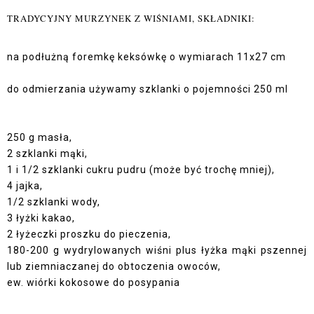
TRADYCYJNY MURZYNEK Z WIŚNIAMI, SKŁADNIKI:
na podłużną foremkę keksówkę o wymiarach 11x27 cm
do odmierzania używamy szklanki o pojemności 250 ml
250 g masła,
2 szklanki mąki,
1 i 1/2 szklanki cukru pudru (może być trochę mniej),
4 jajka,
1/2 szklanki wody,
3 łyżki kakao,
2 łyżeczki proszku do pieczenia,
180-200 g wydrylowanych wiśni plus łyżka mąki pszennej
lub ziemniaczanej do obtoczenia owoców,
ew. wiórki kokosowe do posypania