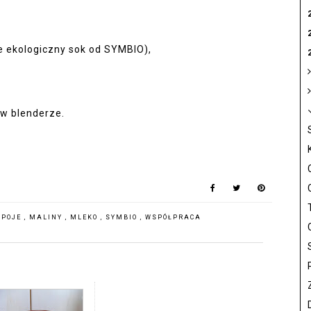
ie ekologiczny sok od
SYMBIO
),
 w blenderze.
APOJE
,
MALINY
,
MLEKO
,
SYMBIO
,
WSPÓŁPRACA