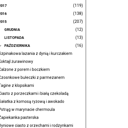
(119)
2017
(138)
2016
(207)
2015
(12)
GRUDNIA
(13)
LISTOPADA
(16)
PAŹDZIERNIKA
Szpinakowa lazania z dynią i kurczakiem
Koktajl żurawinowy
Calzone z porem i boczkiem
Czosnkowe bułeczki z parmezanem
Tagine z klopsikami
Ciasto z porzeczkami i białą czekoladą
Sałatka z komosą ryżową i awokado
Pstrąg w marynacie chermoula
Zapiekanka pasterska
Dyniowe ciasto z orzechami i rodzynkami