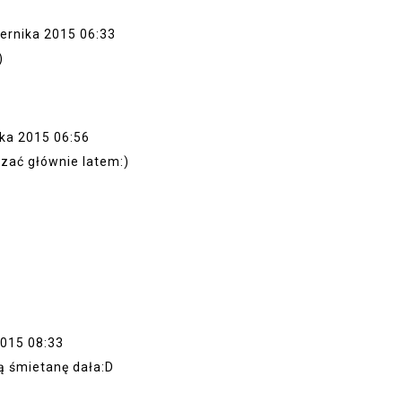
ernika 2015 06:33
)
ika 2015 06:56
dzać głównie latem:)
1
2015 08:33
tą śmietanę dała:D