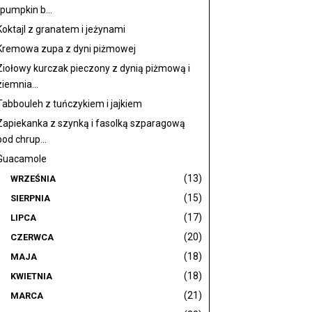
(pumpkin b...
Koktajl z granatem i jeżynami
Kremowa zupa z dyni piżmowej
Ziołowy kurczak pieczony z dynią piżmową i
ziemnia...
Tabbouleh z tuńczykiem i jajkiem
Zapiekanka z szynką i fasolką szparagową
pod chrup...
Guacamole
(13)
WRZEŚNIA
(15)
SIERPNIA
(17)
LIPCA
(20)
CZERWCA
(18)
MAJA
(18)
KWIETNIA
(21)
MARCA