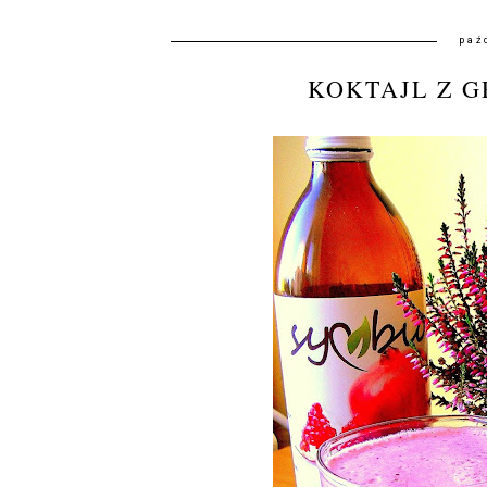
paź
KOKTAJL Z G