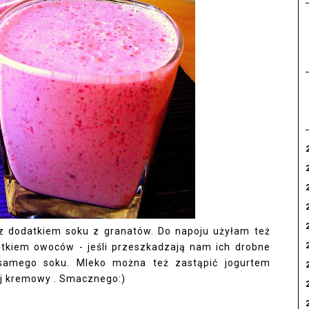
 z dodatkiem soku z granatów. Do napoju użyłam też
tkiem owoców - jeśli przeszkadzają nam ich drobne
z samego soku. Mleko można też zastąpić jogurtem
iej kremowy . Smacznego:)