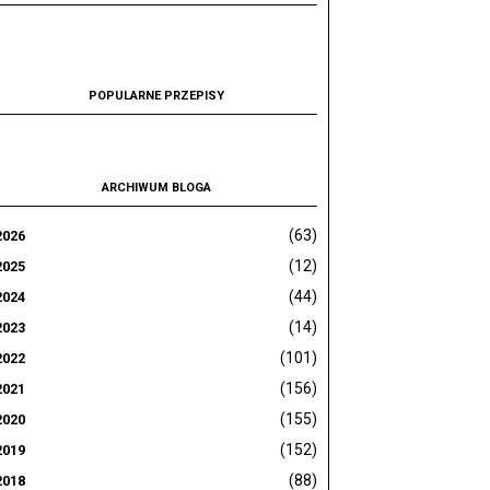
POPULARNE PRZEPISY
ARCHIWUM BLOGA
(63)
2026
(12)
2025
(44)
2024
(14)
2023
(101)
2022
(156)
2021
(155)
2020
(152)
2019
(88)
2018