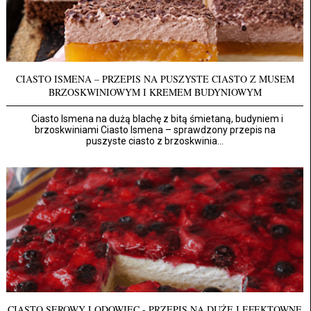
CIASTO ISMENA – PRZEPIS NA PUSZYSTE CIASTO Z MUSEM
BRZOSKWINIOWYM I KREMEM BUDYNIOWYM
Ciasto Ismena na dużą blachę z bitą śmietaną, budyniem i
brzoskwiniami Ciasto Ismena – sprawdzony przepis na
puszyste ciasto z brzoskwinia...
CIASTO SEROWY LODOWIEC - PRZEPIS NA DUŻE I EFEKTOWNE