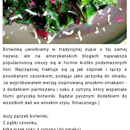
Botwinkę uwielbiamy w tradycyjnej zupie o tej samej
nazwie, ale na amerykańskich blogach największa
popularnością cieszy się w formie krótko podsmażonych
liści. Najczęściej traktuje się ją jak szpinak i łączy z
posiekanym czosnkiem, podając jako jarzynkę do obiadu.
Ja wypróbowałam wersję inspirowaną włoskimi smakami -
z dodatkiem parmezanu i soku z cytryny, który wspaniale
tłumi goryczkę botwinki. Będzie pysznym dodatkiem do
wszelkich dań we włoskim stylu. Smacznego:)
duży pęczek botwinki,
2 ząbki czosnku,
kilka łyżek soku z cytryny (do smaku),