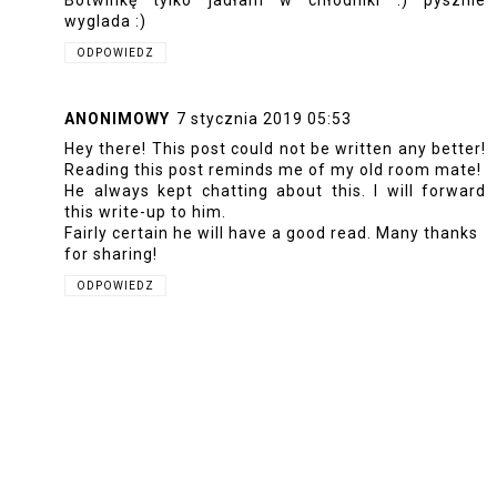
Botwinkę tylko jadłam w chłodniki :) pysznie
wyglada :)
ODPOWIEDZ
ANONIMOWY
7 stycznia 2019 05:53
Hey there! This post could not be written any better!
Reading this post reminds me of my old room mate!
He always kept chatting about this. I will forward
this write-up to him.
Fairly certain he will have a good read. Many thanks
for sharing!
ODPOWIEDZ