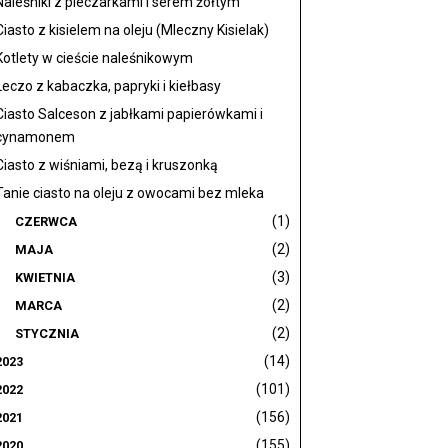
Naleśniki z pieczarkami i serem żółtym
Ciasto z kisielem na oleju (Mleczny Kisielak)
Kotlety w cieście naleśnikowym
Leczo z kabaczka, papryki i kiełbasy
Ciasto Salceson z jabłkami papierówkami i
cynamonem
Ciasto z wiśniami, bezą i kruszonką
Tanie ciasto na oleju z owocami bez mleka
(1)
CZERWCA
(2)
MAJA
(3)
KWIETNIA
(2)
MARCA
(2)
STYCZNIA
(14)
2023
(101)
2022
(156)
2021
(155)
2020