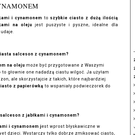
YNAMONEM
ówkami i cynamonem
to
szybkie ciasto z dużą ilością
łkami na oleju
jest puszyste i pyszne, idealne dla
 udaje.
 ciasta salceson z cynamonem?
em na oleju
może być przygotowane z Waszymi
o to głownie one nadadzą ciastu wilgoć. Ja użyłam
on, ale skorzystajcie z takich, które najbardziej
iasto z papierówką
to wspaniały podwieczorek do
o salceson z jabłkami i cynamonem?
kami i cynamonem j
est wprost błyskawiczne w
et dzieci. Wystarczy tylko dobrze zmiksować ciasto,