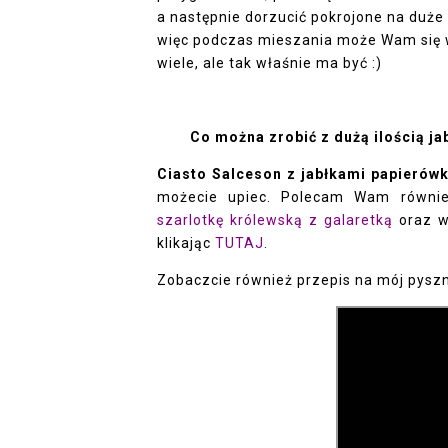
a następnie dorzucić pokrojone na duże 
więc podczas mieszania może Wam się 
wiele, ale tak właśnie ma być :)
Co można zrobić z dużą ilością ja
Ciasto Salceson z jabłkami papierów
możecie upiec. Polecam Wam równi
szarlotkę królewską z galaretką
oraz wi
klikając
TUTAJ
.
Zobaczcie również przepis na mój pysz