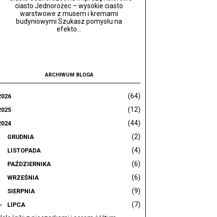
ciasto Jednorożec – wysokie ciasto
warstwowe z musem i kremami
budyniowymi Szukasz pomysłu na
efekto...
ARCHIWUM BLOGA
(64)
2026
(12)
2025
(44)
2024
(2)
GRUDNIA
(4)
LISTOPADA
(6)
PAŹDZIERNIKA
(6)
WRZEŚNIA
(9)
SIERPNIA
(7)
LIPCA