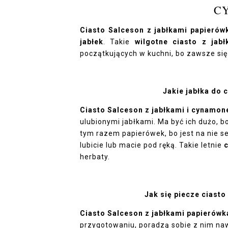
C
Ciasto Salceson z jabłkami papier
jabłek
. Takie
wilgotne ciasto z jab
początkujących w kuchni, bo zawsze się
Jakie jabłka do
Ciasto Salceson z jabłkami i cynamon
ulubionymi jabłkami. Ma być ich dużo, b
tym razem papierówek, bo jest na nie sez
lubicie lub macie pod ręką. Takie letnie
c
herbaty.
Jak się piecze ciast
Ciasto Salceson z jabłkami papierów
przygotowaniu, poradzą sobie z nim naw