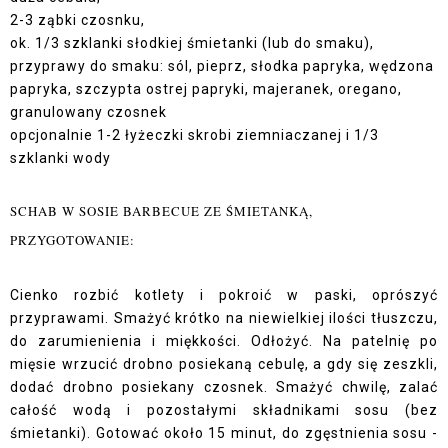
2-3 ząbki czosnku,
ok. 1/3 szklanki słodkiej śmietanki (lub do smaku),
przyprawy do smaku: sól, pieprz, słodka papryka, wędzona
papryka, szczypta ostrej papryki, majeranek, oregano,
granulowany czosnek
opcjonalnie 1-2 łyżeczki skrobi ziemniaczanej i 1/3
szklanki wody
SCHAB W SOSIE BARBECUE ZE ŚMIETANKĄ,
PRZYGOTOWANIE:
Cienko rozbić kotlety i pokroić w paski, oprószyć
przyprawami. Smażyć krótko na niewielkiej ilości tłuszczu,
do zarumienienia i miękkości. Odłożyć. Na patelnię po
mięsie wrzucić drobno posiekaną cebulę, a gdy się zeszkli,
dodać drobno posiekany czosnek. Smażyć chwilę, zalać
całość wodą i pozostałymi składnikami sosu (bez
śmietanki). Gotować około 15 minut, do zgęstnienia sosu -