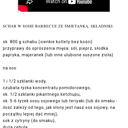
SCHAB W SOSIE BARBECUE ZE ŚMIETANKĄ, SKŁADNIKI:
ok. 800 g schabu (cienkie kotlety bez kości)
przyprawy do oprószenia mięsa: sól, pieprz, słodka
papryka, majeranek (lub inne ulubione suszone zioła)
na sos:
1 i 1/2 szklanki wody,
czubata łyżka koncentratu pomidorowego,
ok. 1/2 szklanki pikantnego ketchupu,
ok. 5-6 łyżek sosu sojowego lub teriyaki (lub do smaku -
ilość zależy od tego, jak słony jest nasz sos sojowy, na
początku lepiej dać mniej),
sok z cytryny (do smaku),
duża cebula,