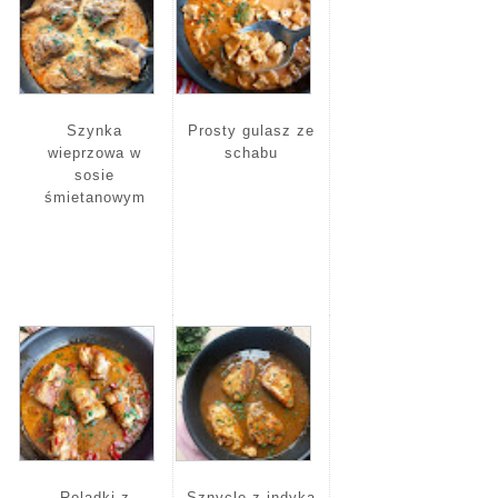
Szynka
Prosty gulasz ze
wieprzowa w
schabu
sosie
śmietanowym
Roladki z
Sznycle z indyka