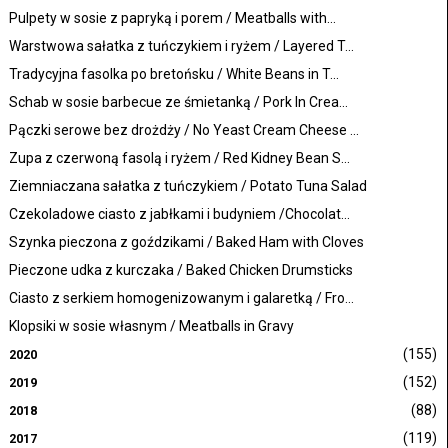
Pulpety w sosie z papryką i porem / Meatballs with...
Warstwowa sałatka z tuńczykiem i ryżem / Layered T...
Tradycyjna fasolka po bretońsku / White Beans in T...
Schab w sosie barbecue ze śmietanką / Pork In Crea...
Pączki serowe bez drożdży / No Yeast Cream Cheese ...
Zupa z czerwoną fasolą i ryżem / Red Kidney Bean S...
Ziemniaczana sałatka z tuńczykiem / Potato Tuna Salad
Czekoladowe ciasto z jabłkami i budyniem /Chocolat...
Szynka pieczona z goździkami / Baked Ham with Cloves
Pieczone udka z kurczaka / Baked Chicken Drumsticks
Ciasto z serkiem homogenizowanym i galaretką / Fro...
Klopsiki w sosie własnym / Meatballs in Gravy
(155)
2020
(152)
2019
(88)
2018
(119)
2017