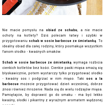
Nie macie pomysłu na
obiad ze schabu
, a nie macie
ochoty na kotlety? Dziś polecam łatwy i szybki w
przygotowaniu
schab w sosie barbecue ze śmietanką
. To
idealny obiad dla całej rodziny, który posmakuje wszystkim
fanom słodko - kwaśnych smaków.
Schab w sosie barbecue ze śmietanką
wymaga rozbicia
cienkich kotletów bez kości. Cienkie paski mięsa smażą się
błyskawicznie, potem wystarczy tylko przygotować słodko
- kwaśny sos i podgrzać w nim mięso. Taki
sos a la
barbecue
możecie przygotować dzień wcześniej, dobrze
znosi również mrożenie. Nada się do wielu rodzajów mięsa.
Pamiętajcie, by doprawić go do smaku - ma być lekko
kwaśny, słodki i pikantny z wyraźnym aromatem wędzonej