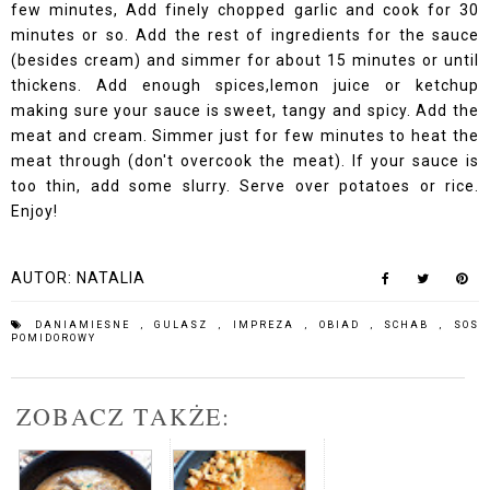
few minutes, Add finely chopped garlic and cook for 30
minutes or so. Add the rest of ingredients for the sauce
(besides cream) and simmer for about 15 minutes or until
thickens. Add enough spices,lemon juice or ketchup
making sure your sauce is sweet, tangy and spicy. Add the
meat and cream. Simmer just for few minutes to heat the
meat through (don't overcook the meat). If your sauce is
too thin, add some slurry. Serve over potatoes or rice.
Enjoy!
AUTOR:
NATALIA
DANIAMIESNE
,
GULASZ
,
IMPREZA
,
OBIAD
,
SCHAB
,
SOS
POMIDOROWY
ZOBACZ TAKŻE: