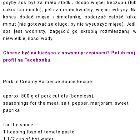
gdyby sos był za mało słodki, dodać więcej keczupu (lub
cukru lub miodu), jeśli za mało kwaśny, więcej cytryny. Na
końcu dodać mięso i śmietankę, podgrzać całość kilka
minut (nie gotować za długo, by nie wysuszyć mięsa). Jeśli
sos jest wodnisty, zagęścić go skrobią rozmieszaną w
niewielkiej ilości wody.
Chcesz być na bieżąco z nowymi przepisami? Polub mój
profil na Facebooku:
Pork in Creamy Barbecue Sauce Recipe:
approx. 800 g of pork cutlets (boneless),
seasonings for the meat: salt, pepper, marjoram, sweet
paprika
for the sauce:
1 heaping tbsp of tomato paste,
1 1/2 cup of hot water,