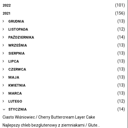
(101)
2022
(156)
2021
(13)
GRUDNIA
(12)
LISTOPADA
(14)
PAŹDZIERNIKA
(13)
WRZEŚNIA
(13)
SIERPNIA
(13)
LIPCA
(13)
CZERWCA
(13)
MAJA
(13)
KWIETNIA
(13)
MARCA
(12)
LUTEGO
(14)
STYCZNIA
Ciasto Wiśniowiec / Cherry Buttercream Layer Cake
Najlepszy chleb bezglutenowy z ziemniakami / Glute...