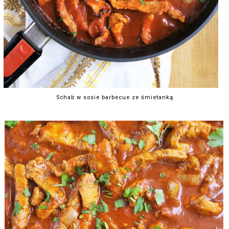
Schab w sosie barbecue ze śmietanką