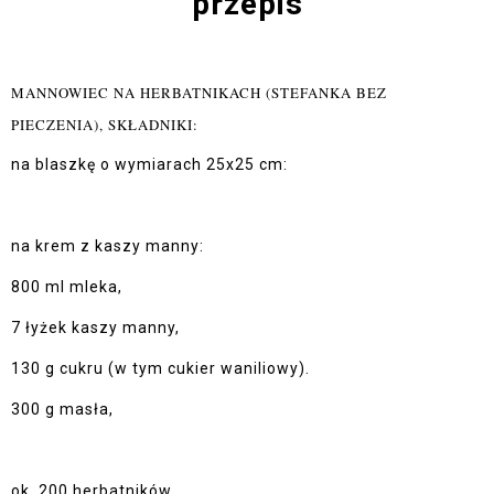
przepis
MANNOWIEC NA HERBATNIKACH (STEFANKA BEZ
PIECZENIA), SKŁADNIKI:
na blaszkę o wymiarach 25x25 cm:
na krem z kaszy manny:
800 ml mleka,
7 łyżek kaszy manny,
130 g cukru (w tym cukier waniliowy).
300 g masła,
ok. 200 herbatników