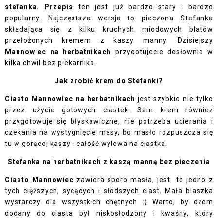
stefanka. Przepis
ten jest już bardzo stary i bardzo
popularny. Najczęstsza wersja to pieczona Stefanka
składająca się z kilku kruchych miodowych blatów
przełożonych kremem z kaszy manny. Dzisiejszy
Mannowiec na herbatnikach
przygotujecie dosłownie w
kilka chwil bez piekarnika.
Jak zrobić krem do Stefanki?
Ciasto Mannowiec na herbatnikach
jest szybkie nie tylko
przez użycie gotowych ciastek. Sam krem również
przygotowuje się błyskawiczne, nie potrzeba ucierania i
czekania na wystygnięcie masy, bo masło rozpuszcza się
tu w gorącej kaszy i całość wylewa na ciastka.
Stefanka na herbatnikach z kaszą manną bez pieczenia
Ciasto Mannowiec
zawiera sporo masła, jest to jedno z
tych cięższych, sycących i słodszych ciast. Mała blaszka
wystarczy dla wszystkich chętnych :) Warto, by dżem
dodany do ciasta był niskosłodzony i kwaśny, który