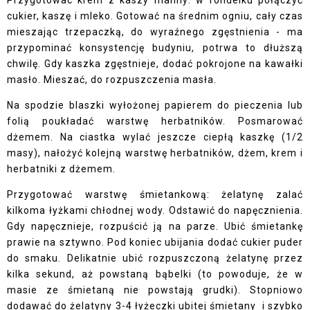
cukier, kaszę i mleko. Gotować na średnim ogniu, cały czas
mieszając trzepaczką, do wyraźnego zgęstnienia - ma
przypominać konsystencję budyniu, potrwa to dłuższą
chwilę. Gdy kaszka zgęstnieje, dodać pokrojone na kawałki
masło. Mieszać, do rozpuszczenia masła.
Na spodzie blaszki wyłożonej papierem do pieczenia lub
folią poukładać warstwę herbatników. Posmarować
dżemem. Na ciastka wylać jeszcze ciepłą kaszkę (1/2
masy), nałożyć kolejną warstwę herbatników, dżem, krem i
herbatniki z dżemem.
Przygotować warstwę śmietankową: żelatynę zalać
kilkoma łyżkami chłodnej wody. Odstawić do napęcznienia.
Gdy napęcznieje, rozpuścić ją na parze. Ubić śmietankę
prawie na sztywno. Pod koniec ubijania dodać cukier puder
do smaku. Delikatnie ubić rozpuszczoną żelatynę przez
kilka sekund, aż powstaną bąbelki (to powoduje, że w
masie ze śmietaną nie powstają grudki). Stopniowo
dodawać do żelatyny 3-4 łyżeczki ubitej śmietany i szybko