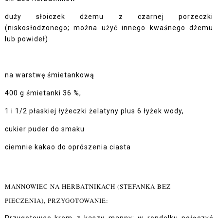
duży słoiczek dżemu z czarnej porzeczki
(niskosłodzonego; można użyć innego kwaśnego dżemu
lub powideł)
na warstwę śmietankową
400 g śmietanki 36 %,
1 i 1/2 płaskiej łyżeczki żelatyny plus 6 łyżek wody,
cukier puder do smaku
ciemnie kakao do oprószenia ciasta
MANNOWIEC NA HERBATNIKACH (STEFANKA BEZ
PIECZENIA), PRZYGOTOWANIE:
Przygotowac krem z kaszy manny: w rondelku połączyć