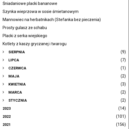
Śniadaniowe placki bananowe
Szynka wieprzowa w sosie śmietanowym
Mannowiec na herbatnikach (Stefanka bez pieczenia)
Prosty gulasz ze schabu
Placki z serka wiejskiego
Kotlety z kaszy gryczanej i twarogu
(9)
SIERPNIA
(7)
LIPCA
(1)
CZERWCA
(2)
MAJA
(3)
KWIETNIA
(2)
MARCA
(2)
STYCZNIA
(14)
2023
(101)
2022
(156)
2021