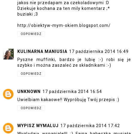
jakos nie przedapam za czekoladowymi :D
Dziekuje kochana za ten mily komentarz ;*
buziaki ;3
http://obiektyw-mym-okiem.blogspot.com/
ODPOWIEDZ
KULINARNA MANIUSIA
17 października 2014 16:49
Pyszne muffinki, bardzo je lubię :-) robi się je
szybko i można zaszaleć ze składnikami :-)
ODPOWIEDZ
UNKNOWN
17 października 2014 16:54
Uwielbiam kakaowe!! Wypróbuję Twój przepis :)
ODPOWIEDZ
WYPISZ WYMALUJ
17 października 2014 17:42
Wyglądają wspaniale!!! :) Fajna babeczka musiała