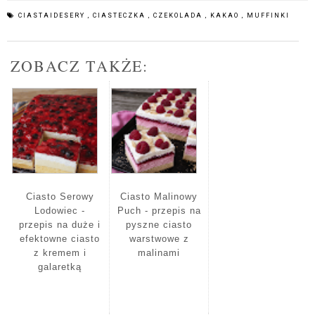
CIASTAIDESERY
,
CIASTECZKA
,
CZEKOLADA
,
KAKAO
,
MUFFINKI
ZOBACZ TAKŻE:
Ciasto Serowy
Ciasto Malinowy
Lodowiec -
Puch - przepis na
przepis na duże i
pyszne ciasto
efektowne ciasto
warstwowe z
z kremem i
malinami
galaretką