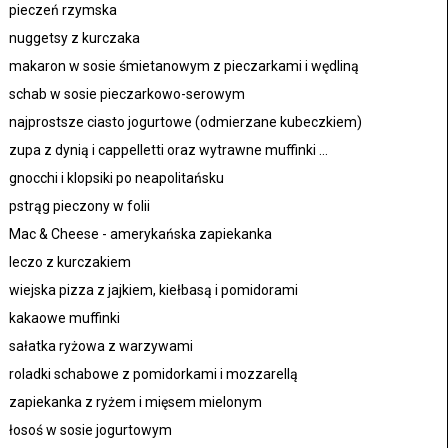
pieczeń rzymska
nuggetsy z kurczaka
makaron w sosie śmietanowym z pieczarkami i wędliną
schab w sosie pieczarkowo-serowym
najprostsze ciasto jogurtowe (odmierzane kubeczkiem)
zupa z dynią i cappelletti oraz wytrawne muffinki ...
gnocchi i klopsiki po neapolitańsku
pstrąg pieczony w folii
Mac & Cheese - amerykańska zapiekanka
leczo z kurczakiem
wiejska pizza z jajkiem, kiełbasą i pomidorami
kakaowe muffinki
sałatka ryżowa z warzywami
roladki schabowe z pomidorkami i mozzarellą
zapiekanka z ryżem i mięsem mielonym
łosoś w sosie jogurtowym