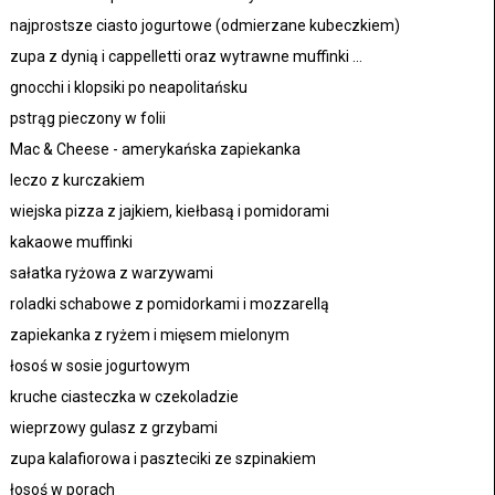
najprostsze ciasto jogurtowe (odmierzane kubeczkiem)
zupa z dynią i cappelletti oraz wytrawne muffinki ...
gnocchi i klopsiki po neapolitańsku
pstrąg pieczony w folii
Mac & Cheese - amerykańska zapiekanka
leczo z kurczakiem
wiejska pizza z jajkiem, kiełbasą i pomidorami
kakaowe muffinki
sałatka ryżowa z warzywami
roladki schabowe z pomidorkami i mozzarellą
zapiekanka z ryżem i mięsem mielonym
łosoś w sosie jogurtowym
kruche ciasteczka w czekoladzie
wieprzowy gulasz z grzybami
zupa kalafiorowa i paszteciki ze szpinakiem
łosoś w porach