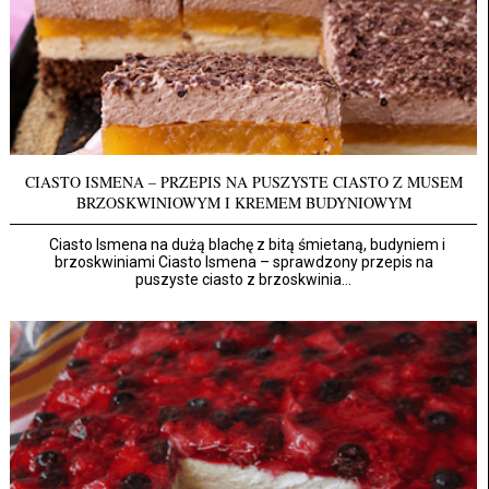
CIASTO ISMENA – PRZEPIS NA PUSZYSTE CIASTO Z MUSEM
BRZOSKWINIOWYM I KREMEM BUDYNIOWYM
Ciasto Ismena na dużą blachę z bitą śmietaną, budyniem i
brzoskwiniami Ciasto Ismena – sprawdzony przepis na
puszyste ciasto z brzoskwinia...