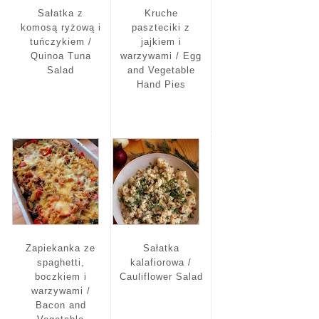
Sałatka z
Kruche
komosą ryżową i
paszteciki z
tuńczykiem /
jajkiem i
Quinoa Tuna
warzywami / Egg
Salad
and Vegetable
Hand Pies
Zapiekanka ze
Sałatka
spaghetti,
kalafiorowa /
boczkiem i
Cauliflower Salad
warzywami /
Bacon and