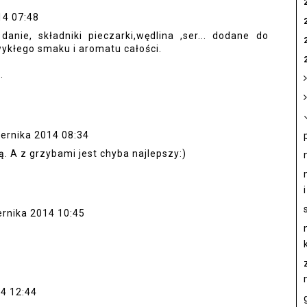
14 07:48
anie, składniki pieczarki,wędlina ,ser... dodane do
kłego smaku i aromatu całości.
.
ernika 2014 08:34
. A z grzybami jest chyba najlepszy:)
ernika 2014 10:45
14 12:44