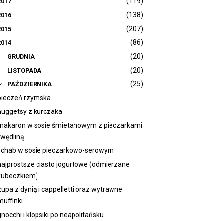
(119)
2017
(138)
2016
(207)
2015
(86)
2014
(20)
GRUDNIA
(20)
LISTOPADA
(25)
PAŹDZIERNIKA
pieczeń rzymska
nuggetsy z kurczaka
makaron w sosie śmietanowym z pieczarkami
i wędliną
schab w sosie pieczarkowo-serowym
najprostsze ciasto jogurtowe (odmierzane
kubeczkiem)
zupa z dynią i cappelletti oraz wytrawne
muffinki ...
gnocchi i klopsiki po neapolitańsku