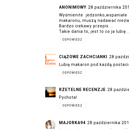
ANONIMOWY
28 października 20
Wyśmienite jedzonko,wspaniałe d
makaronu, muszą nadawać niezwy
Bardzo ciekawy przepis ...
Takie dania to, jest to co ja lubię ..
ODPOWIEDZ
CIĄŻOWE ZACHCIANKI
28 paździ
Lubię makaron pod każdą postacią
ODPOWIEDZ
RZETELNE RECENZJE
28 paździ
Pychota!
ODPOWIEDZ
MAJORKA94
28 października 20