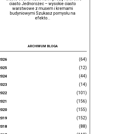
ciasto Jednorożec – wysokie ciasto
warstwowe z musem i kremami
budyniowymi Szukasz pomysłu na
efekto...
ARCHIWUM BLOGA
(64)
2026
(12)
2025
(44)
2024
(14)
2023
(101)
2022
(156)
2021
(155)
2020
(152)
2019
(88)
2018