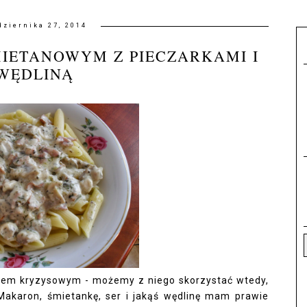
dziernika 27, 2014
IETANOWYM Z PIECZARKAMI I
WĘDLINĄ
niem kryzysowym - możemy z niego skorzystać wtedy,
akaron, śmietankę, ser i jakąś wędlinę mam prawie