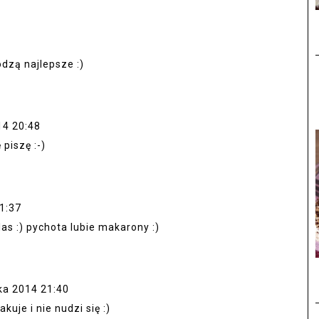
5
dzą najlepsze :)
14 20:48
 piszę :-)
1:37
as :) pychota lubie makarony :)
ka 2014 21:40
uje i nie nudzi się :)