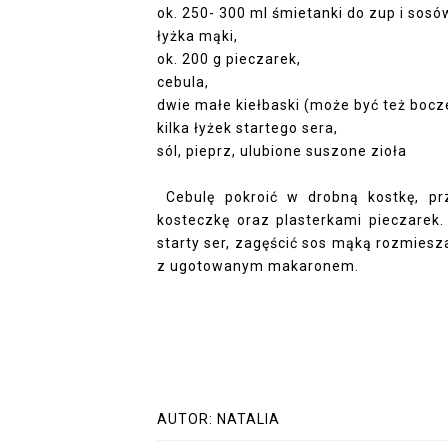
ok. 250- 300 ml śmietanki do zup i sosó
łyżka mąki,
ok. 200 g pieczarek,
cebula,
dwie małe kiełbaski (może być też bocze
kilka łyżek startego sera,
sól, pieprz, ulubione suszone zioła
Cebulę pokroić w drobną kostkę, pr
kosteczkę oraz plasterkami pieczarek.
starty ser, zagęścić sos mąką rozmies
z ugotowanym makaronem.
AUTOR:
NATALIA