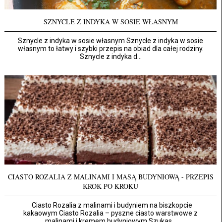
SZNYCLE Z INDYKA W SOSIE WŁASNYM
Sznycle z indyka w sosie własnym Sznycle z indyka w sosie
własnym to łatwy i szybki przepis na obiad dla całej rodziny.
Sznycle z indyka d...
CIASTO ROZALIA Z MALINAMI I MASĄ BUDYNIOWĄ - PRZEPIS
KROK PO KROKU
Ciasto Rozalia z malinami i budyniem na biszkopcie
kakaowym Ciasto Rozalia – pyszne ciasto warstwowe z
malinami i kremem budyniowym Szukas...