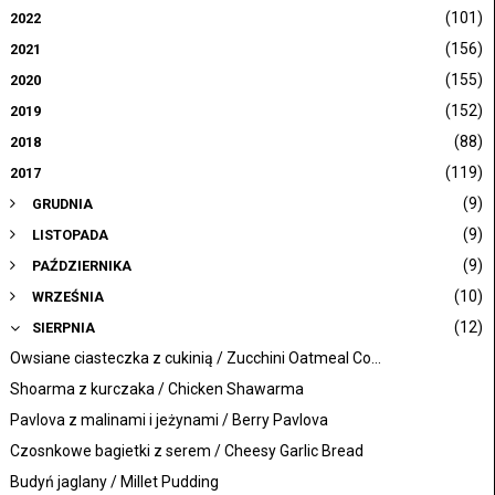
(101)
2022
(156)
2021
(155)
2020
(152)
2019
(88)
2018
(119)
2017
(9)
GRUDNIA
(9)
LISTOPADA
(9)
PAŹDZIERNIKA
(10)
WRZEŚNIA
(12)
SIERPNIA
Owsiane ciasteczka z cukinią / Zucchini Oatmeal Co...
Shoarma z kurczaka / Chicken Shawarma
Pavlova z malinami i jeżynami / Berry Pavlova
Czosnkowe bagietki z serem / Cheesy Garlic Bread
Budyń jaglany / Millet Pudding