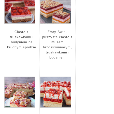
Ciasto z
Złoty Świt -
truskawkami i
puszyste ciasto z
budyniem na
musem
kruchym spodzie
brzoskwiniowym,
truskawkami i
budyniem