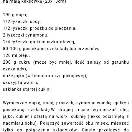
na małą keksówkę (23x13cm)
190 g mąki,
1/2 łyżeczki sody,
1/2 łyżeczki proszku do pieczenia,
2 łyżeczki cynamonu,
1/4 łyżeczki gałki muszkatołowej,
80-100 g posiekanej czekolady lub orzechów,
120 ml oleju,
200 g cukru (może być mniej, ilość zależy od gatunku
czekolady),
duże jajko (w temperaturze pokojowej),
szczypta wanilii,
szklanka startej cukinii
Wymieszać mąkę, sodę, proszek, cynamon,wanilię, gałkę i
posiekaną czekoladę.W drugiej misce wymieszać olej,
jajko, cukier i startą na wiórki cukinię (lekko odciśniętą z
nadmiaru soku). Połączyć zawartość obu misek, mieszać
tylko do połączenia składników. Ciasto przełożyć do