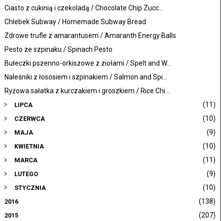
Ciasto z cukinią i czekoladą / Chocolate Chip Zucc...
Chlebek Subway / Homemade Subway Bread
Zdrowe trufle z amarantusem / Amaranth Energy Balls
Pesto ze szpinaku / Spinach Pesto
Bułeczki pszenno-orkiszowe z ziołami / Spelt and W...
Naleśniki z łososiem i szpinakiem / Salmon and Spi...
Ryżowa sałatka z kurczakiem i groszkiem / Rice Chi...
(11)
LIPCA
(10)
CZERWCA
(9)
MAJA
(10)
KWIETNIA
(11)
MARCA
(9)
LUTEGO
(10)
STYCZNIA
(138)
2016
(207)
2015