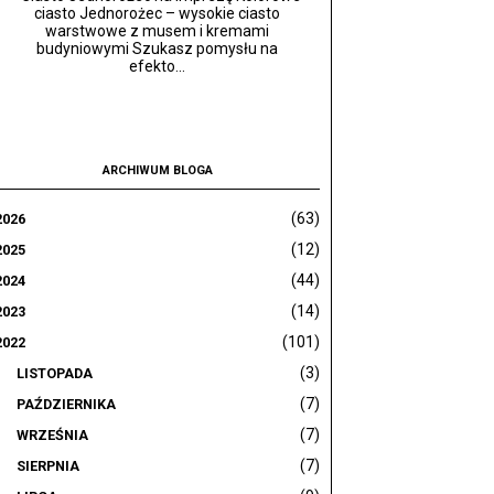
ciasto Jednorożec – wysokie ciasto
warstwowe z musem i kremami
budyniowymi Szukasz pomysłu na
efekto...
ARCHIWUM BLOGA
(63)
2026
(12)
2025
(44)
2024
(14)
2023
(101)
2022
(3)
LISTOPADA
(7)
PAŹDZIERNIKA
(7)
WRZEŚNIA
(7)
SIERPNIA