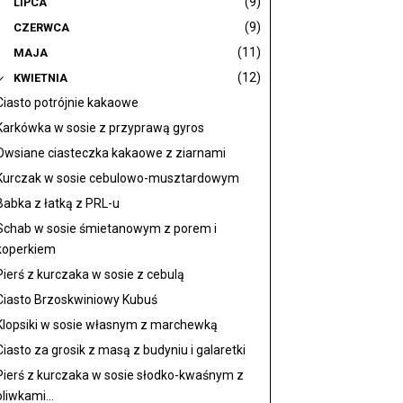
(9)
LIPCA
(9)
CZERWCA
(11)
MAJA
(12)
KWIETNIA
Ciasto potrójnie kakaowe
Karkówka w sosie z przyprawą gyros
Owsiane ciasteczka kakaowe z ziarnami
Kurczak w sosie cebulowo-musztardowym
Babka z łatką z PRL-u
Schab w sosie śmietanowym z porem i
koperkiem
Pierś z kurczaka w sosie z cebulą
Ciasto Brzoskwiniowy Kubuś
Klopsiki w sosie własnym z marchewką
Ciasto za grosik z masą z budyniu i galaretki
Pierś z kurczaka w sosie słodko-kwaśnym z
oliwkami...