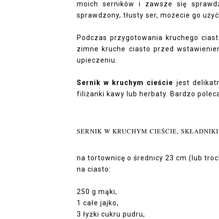
moich serników i zawsze się sprawdz
sprawdzony, tłusty ser, możecie go użyć
Podczas przygotowania kruchego ciast
zimne kruche ciasto przed wstawieniem
upieczeniu.
Sernik w kruchym cieście
jest delikat
filiżanki kawy lub herbaty. Bardzo pol
SERNIK W KRUCHYM CIEŚCIE, SKŁADNIKI
na tortownicę o średnicy 23 cm (lub tro
na ciasto:
250 g mąki,
1 całe jajko,
3 łyżki cukru pudru,