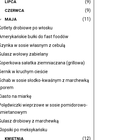
(9)
LIPCA
(9)
CZERWCA
(11)
MAJA
Kotlety drobiowe po włosku
Amerykańskie bułki do fast foodów
Szynka w sosie własnym z cebulą
Gulasz wołowy zabielany
Koperkowa sałatka ziemniaczana (grillowa)
Sernik w kruchym cieście
Schab w sosie słodko-kwaśnym z marchewką
i porem
Ciasto na miarkę
Polędwiczki wieprzowe w sosie pomidorowo-
śmietanowym
Gulasz drobiowy z marchewką
Klopsiki po meksykańsku
(12)
KWIETNIA