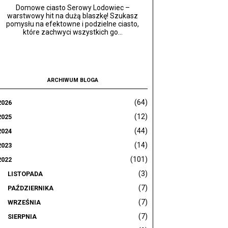
Domowe ciasto Serowy Lodowiec –
warstwowy hit na dużą blaszkę! Szukasz
pomysłu na efektowne i podzielne ciasto,
które zachwyci wszystkich go...
ARCHIWUM BLOGA
(64)
2026
(12)
2025
(44)
2024
(14)
2023
(101)
2022
(3)
LISTOPADA
(7)
PAŹDZIERNIKA
(7)
WRZEŚNIA
(7)
SIERPNIA