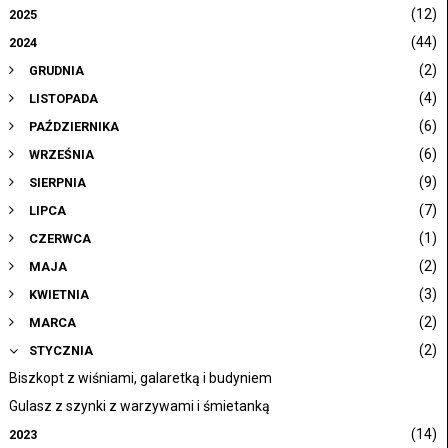
(12)
2025
(44)
2024
(2)
GRUDNIA
(4)
LISTOPADA
(6)
PAŹDZIERNIKA
(6)
WRZEŚNIA
(9)
SIERPNIA
(7)
LIPCA
(1)
CZERWCA
(2)
MAJA
(3)
KWIETNIA
(2)
MARCA
(2)
STYCZNIA
Biszkopt z wiśniami, galaretką i budyniem
Gulasz z szynki z warzywami i śmietanką
(14)
2023