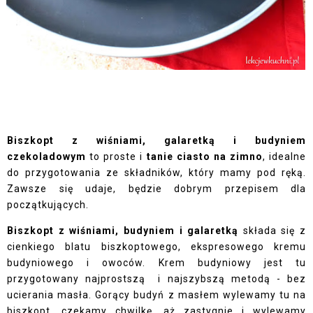
Biszkopt z wiśniami, galaretką i budyniem
czekoladowym
to proste i
tanie ciasto na zimno
, idealne
do przygotowania ze składników, który mamy pod ręką.
Zawsze się udaje, będzie dobrym przepisem dla
początkujących.
Biszkopt z wiśniami, budyniem i galaretką
składa się z
cienkiego blatu biszkoptowego, ekspresowego kremu
budyniowego i owoców. Krem budyniowy jest tu
przygotowany najprostszą i najszybszą metodą - bez
ucierania masła. Gorący budyń z masłem wylewamy tu na
biszkopt, czekamy chwilkę, aż zastygnie i wylewamy