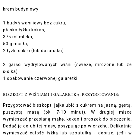
krem budyniowy:
1 budyń waniliowy bez cukru,
płaska łyżka kakao,
375 ml mleka,
50 g masła,
2 łyżki cukru (lub do smaku)
2 garści wydrylowanych wiśni (świeże, mrożone lub ze
słoika)
1 opakowanie czerwonej galaretki
BISZKOPT Z WIŚNIAMI I GALARETKĄ, PRZYGOTOWANIE:
Przygotować biszkopt: jajka ubić z cukrem na jasną, gęstą,
puszystą masę (ok. 7-10 minut). W drugiej misce
wymieszać przesianą mąkę, kakao i proszek do pieczenia.
Dodać je do ubitej masy, posypując po wierzchu. Delikatnie
wymieszać całość łyżką lub szpatułką - dobrze, jeśli w