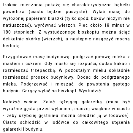
trakcie mieszania pokażą się charakterystyczne bąbelki
powietrza (ciasto będzie puszyste). Wylać masę do
wyłożonej papierem blaszki (tylko spód; boków niczym nie
natłuszczać), wyrównać wierzch. Piec około 18 minut w
180 stopniach. Z wystudzonego biszkoptu można ściąć
delikatnie skórkę (wierzch), a następnie nasączyć mocną
herbatą.
Przygotować masę budyniową: podgrzać połowę mleka z
masłem i cukrem. Gdy masło się rozpuści, dodać kakao i
rozmieszać trzepaczką. W pozostałym mleku dokładnie
rozmieszać proszek budyniowy. Dodać do podgrzanego
mleka. Podgrzewać i mieszać, do powstania gęstego
budyniu. Gorący wylać na biszkopt. Wystudzić.
Nałożyć wiśnie. Zalać tężejącą galaretką (musi być
wyraźnie gęsta przed wylaniem, inaczej wsiąknie w ciasto
- żeby szybciej gęstniała można chłodzić ją w lodówce).
Ciasto schłodzić w lodówce do całkowitego stężenia
galaretki i budyniu.