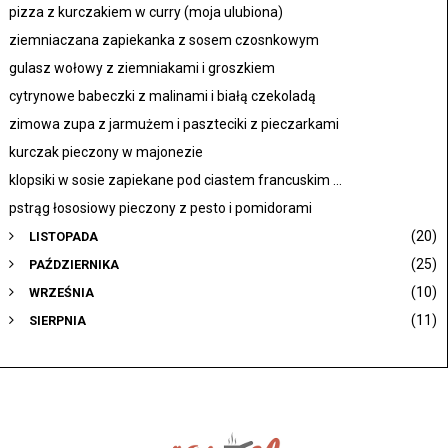
pizza z kurczakiem w curry (moja ulubiona)
ziemniaczana zapiekanka z sosem czosnkowym
gulasz wołowy z ziemniakami i groszkiem
cytrynowe babeczki z malinami i białą czekoladą
zimowa zupa z jarmużem i paszteciki z pieczarkami
kurczak pieczony w majonezie
klopsiki w sosie zapiekane pod ciastem francuskim ...
pstrąg łososiowy pieczony z pesto i pomidorami
(20)
LISTOPADA
(25)
PAŹDZIERNIKA
(10)
WRZEŚNIA
(11)
SIERPNIA