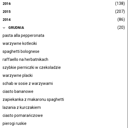
(138)
2016
(207)
2015
(86)
2014
(20)
GRUDNIA
pasta alla pepperonata
warzywne kotleciki
spaghetti bolognese
raffaello na herbatnikach
szybkie pierniczki w czekoladzie
warzywne placki
schab w sosie z warzywami
ciasto bananowe
zapiekanka z makaronu spaghetti
lazania z kurczakiem
ciasto pomarańczowe
pierogi ruskie