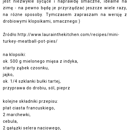
jest niezwykle sycące i naprawdę smaczne, idealne na
zimę - na pewno będę je przyrządzać jeszcze wiele razy,
na różne sposoby. Tymczasem zapraszam na wersję z
drobiowymi klopsikami, smacznego:)
Źródło:http://www.laurainthekitchen.com/recipes/mini-
turkey-meatball-pot-pies/
na klopsiki:
ok. 500 g mielonego mięsa z indyka,
starty ząbek czosnku,
jajko,
ok. 1/4 szklanki bułki tartej,
przyprawa do drobiu, sól, pieprz
kolejne składniki przepisu:
płat ciasta francuskiego,
2 marchewki,
cebula,
2 gałązki selera naciowego,