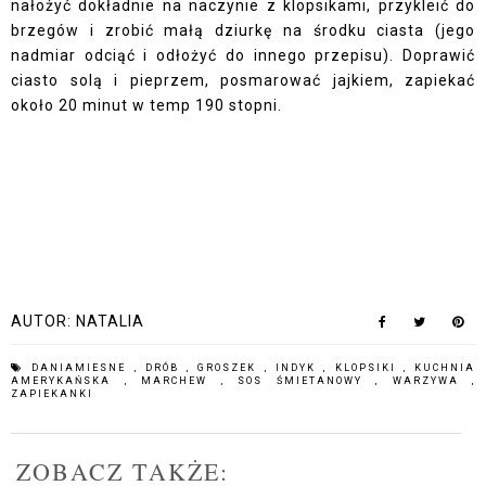
nałożyć dokładnie na naczynie z klopsikami, przykleić do
brzegów i zrobić małą dziurkę na środku ciasta (jego
nadmiar odciąć i odłożyć do innego przepisu). Doprawić
ciasto solą i pieprzem, posmarować jajkiem, zapiekać
około 20 minut w temp 190 stopni.
AUTOR:
NATALIA
DANIAMIESNE
,
DRÓB
,
GROSZEK
,
INDYK
,
KLOPSIKI
,
KUCHNIA
AMERYKAŃSKA
,
MARCHEW
,
SOS ŚMIETANOWY
,
WARZYWA
,
ZAPIEKANKI
ZOBACZ TAKŻE: