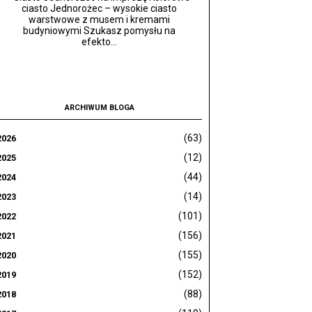
ciasto Jednorożec – wysokie ciasto
warstwowe z musem i kremami
budyniowymi Szukasz pomysłu na
efekto...
ARCHIWUM BLOGA
(63)
2026
(12)
2025
(44)
2024
(14)
2023
(101)
2022
(156)
2021
(155)
2020
(152)
2019
(88)
2018