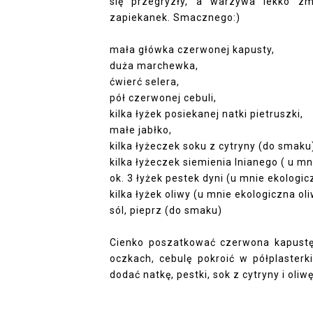
się przegryzły, a warzywa lekko zm
zapiekanek. Smacznego:)
mała główka czerwonej kapusty,
duża marchewka,
ćwierć selera,
pół czerwonej cebuli,
kilka łyżek posiekanej natki pietruszki,
małe jabłko,
kilka łyżeczek soku z cytryny (do smaku
kilka łyżeczek siemienia lnianego ( u m
ok. 3 łyżek pestek dyni (u mnie ekologi
kilka łyżek oliwy (u mnie ekologiczna ol
sól, pieprz (do smaku)
Cienko poszatkować czerwona kapustę,
oczkach, cebulę pokroić w półplasterk
dodać natkę, pestki, sok z cytryny i oli