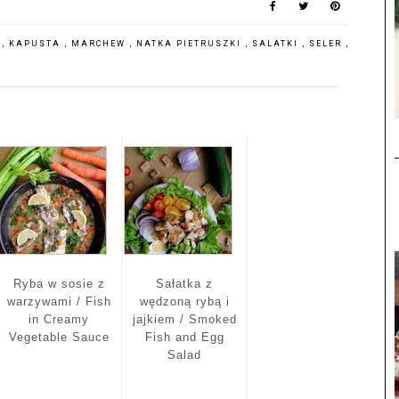
A
,
KAPUSTA
,
MARCHEW
,
NATKA PIETRUSZKI
,
SALATKI
,
SELER
,
A
Ryba w sosie z
Sałatka z
warzywami / Fish
wędzoną rybą i
in Creamy
jajkiem / Smoked
Vegetable Sauce
Fish and Egg
Salad