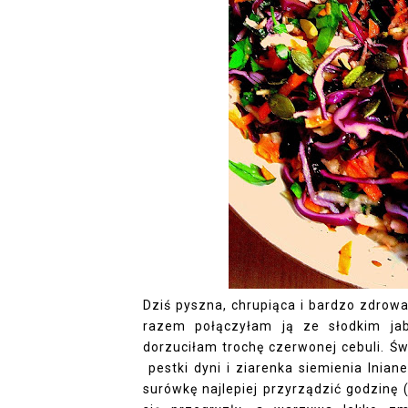
Dziś pyszna, chrupiąca i bardzo zdrow
razem połączyłam ją ze słodkim jab
dorzuciłam trochę czerwonej cebuli. Świ
pestki dyni i ziarenka siemienia lnia
surówkę najlepiej przyrządzić godzinę 