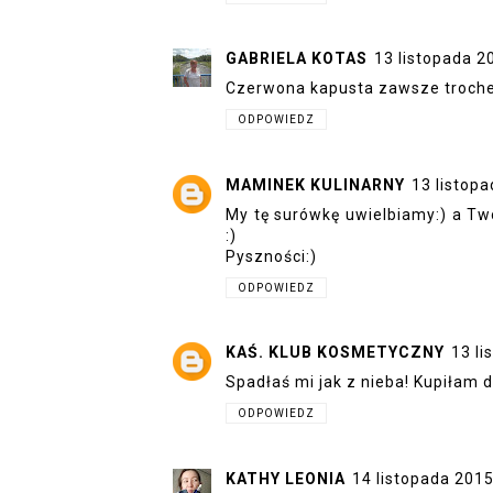
GABRIELA KOTAS
13 listopada 2
Czerwona kapusta zawsze troche w 
ODPOWIEDZ
MAMINEK KULINARNY
13 listop
My tę surówkę uwielbiamy:) a Two
:)
Pyszności:)
ODPOWIEDZ
KAŚ. KLUB KOSMETYCZNY
13 li
Spadłaś mi jak z nieba! Kupiłam d
ODPOWIEDZ
KATHY LEONIA
14 listopada 2015