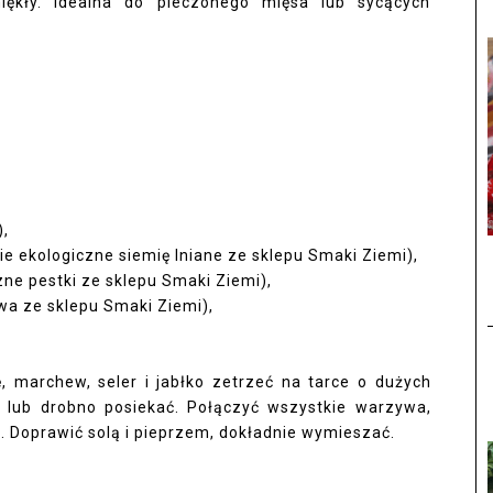
iękły. Idealna do pieczonego mięsa lub sycących
),
nie ekologiczne siemię lniane ze sklepu
Smaki Ziemi
),
czne pestki ze sklepu
Smaki Ziemi
),
iwa ze sklepu
Smaki Ziemi
),
 marchew, seler i jabłko zetrzeć na tarce o dużych
i lub drobno posiekać. Połączyć wszystkie warzywa,
wę. Doprawić solą i pieprzem, dokładnie wymieszać.