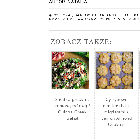
AUTOR:
NATALIA
CYTRYNA
,
DANIAWEGETARIANSKIE
,
JABŁK
SMAKI ZIEMI
,
WARZYWA
,
WSPÓŁPRACA
,
ZIOŁ
ZOBACZ TAKŻE:
Sałatka grecka z
Cytrynowe
komosą ryżową /
ciasteczka z
Quinoa Greek
migdałami /
Salad
Lemon Almond
Cookies