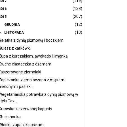
(119)
2017
(138)
2016
(207)
2015
(12)
GRUDNIA
(13)
LISTOPADA
Sałatka z dynią piżmową i boczkiem
Gulasz z karkówki
Zupa z kurczakiem, awokado i limonką
Kruche ciasteczka z dżemem
Faszerowane ziemniaki
Zapiekanka ziemniaczana z mięsem
mielonym i pasiek...
Wegetariańska potrawka z dynią piżmową w
stylu Tex...
Surówka z czerwonej kapusty
Shakshouka
Włoska zupa z klopsikami