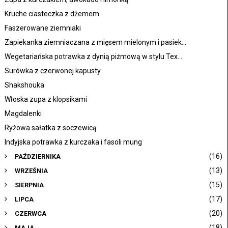
Kruche ciasteczka z dżemem
Faszerowane ziemniaki
Zapiekanka ziemniaczana z mięsem mielonym i pasiek...
Wegetariańska potrawka z dynią piżmową w stylu Tex...
Surówka z czerwonej kapusty
Shakshouka
Włoska zupa z klopsikami
Magdalenki
Ryżowa sałatka z soczewicą
Indyjska potrawka z kurczaka i fasoli mung
(16)
PAŹDZIERNIKA
(13)
WRZEŚNIA
(15)
SIERPNIA
(17)
LIPCA
(20)
CZERWCA
(18)
MAJA