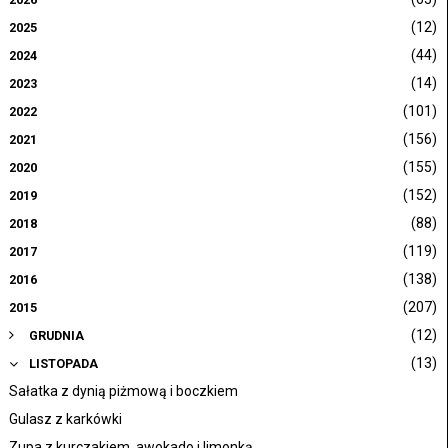
(12)
2025
(44)
2024
(14)
2023
(101)
2022
(156)
2021
(155)
2020
(152)
2019
(88)
2018
(119)
2017
(138)
2016
(207)
2015
(12)
GRUDNIA
(13)
LISTOPADA
Sałatka z dynią piżmową i boczkiem
Gulasz z karkówki
Zupa z kurczakiem, awokado i limonką