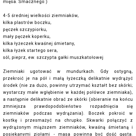
mięsa. Smacznego:)
4-5 średniej wielkości ziemniaków,
kilka plastrów boczku,
pęczek szczypiorku,
mały pęczek koperku,
kilka łyżeczek kwaśnej śmietany,
kilka łyżek startego sera,
sól, pieprz, ew. szczypta gałki muszkatołowej
Ziemniaki ugotować w mundurkach. Gdy ostygną,
przekroić je na pół i małą łyżeczką delikatnie wydrążyć
środek (nie za dużo, powinny utrzymać kształt bez skórki;
wystarczy małe wgłębienie w każdej połówce ziemniaka),
a następnie delikatnie obrać ze skórki (obieranie na końcu
zmniejsza prawdopodobieństwo rozpadnięcia się
ziemniaków podczas wydrążania). Boczek pokroić w
kostkę i przesmażyć na chrupko. Skwarki połączyć z
wydrążonym miąższem ziemniaków, kwaśną śmietaną i
posiekanymi ziołami - masa powinna być dość gęsta.