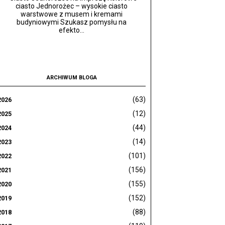
ciasto Jednorożec – wysokie ciasto
warstwowe z musem i kremami
budyniowymi Szukasz pomysłu na
efekto...
ARCHIWUM BLOGA
(63)
2026
(12)
2025
(44)
2024
(14)
2023
(101)
2022
(156)
2021
(155)
2020
(152)
2019
(88)
2018