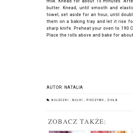
milk. Knead for about 15 minutes. Aft
butter. Knead, until smooth and elasti
towel, set aside for an hour, until doub
them on a baking tray and let it rise f
sharp knife. Preheat your oven to 190 C
Place the rolls above and bake for about
AUTOR:
NATALIA
BUŁECZKI
,
BUŁKI
,
PIECZYWO
,
ZIOŁA
ZOBACZ TAKŻE: