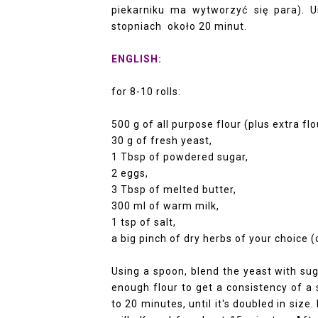
piekarniku ma wytworzyć się para). 
stopniach około 20 minut.
ENGLISH:
for 8-10 rolls:
500 g of all purpose flour (plus extra fl
30 g of fresh yeast,
1 Tbsp of powdered sugar,
2 eggs,
3 Tbsp of melted butter,
300 ml of warm milk,
1 tsp of salt,
a big pinch of dry herbs of your choice (
Using a spoon, blend the yeast with su
enough flour to get a consistency of a s
to 20 minutes, until it's doubled in siz