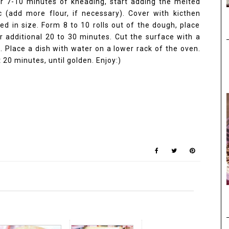
er 7-10 minutes of kneading, start adding the melted
c (add more flour, if necessary). Cover with kicthen
led in size. Form 8 to 10 rolls out of the dough, place
or additional 20 to 30 minutes. Cut the surface with a
. Place a dish with water on a lower rack of the oven.
 20 minutes, until golden. Enjoy:)