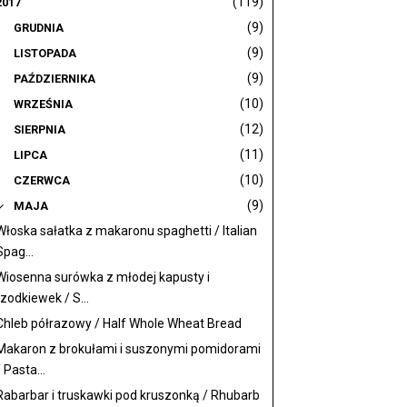
(119)
2017
(9)
GRUDNIA
(9)
LISTOPADA
(9)
PAŹDZIERNIKA
(10)
WRZEŚNIA
(12)
SIERPNIA
(11)
LIPCA
(10)
CZERWCA
(9)
MAJA
Włoska sałatka z makaronu spaghetti / Italian
Spag...
Wiosenna surówka z młodej kapusty i
rzodkiewek / S...
Chleb półrazowy / Half Whole Wheat Bread
Makaron z brokułami i suszonymi pomidorami
/ Pasta...
Rabarbar i truskawki pod kruszonką / Rhubarb