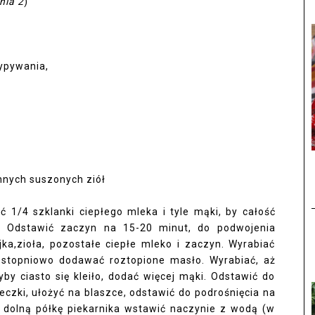
nia 2
)
ypywania,
innych suszonych ziół
 1/4 szklanki ciepłego mleka i tyle mąki, by całość
y. Odstawić zaczyn na 15-20 minut, do podwojenia
jka,zioła, pozostałe ciepłe mleko i zaczyn. Wyrabiać
 stopniowo dodawać roztopione masło. Wyrabiać, aż
yby ciasto się kleiło, dodać więcej mąki. Odstawić do
czki, ułożyć na blaszce, odstawić do podrośnięcia na
 dolną półkę piekarnika wstawić naczynie z wodą (w