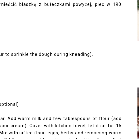
Umieścić blaszkę z bułeczkami powyżej, piec w 190
our to sprinkle the dough during kneading),
optional)
gar. Add warm milk and few tablespoons of flour (add
our cream). Cover with kitchen towel, let it sit for 15
e. Mix with sifted flour, eggs, herbs and remaining warm