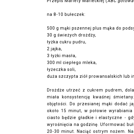
Przepis Mariety Marieckiej (
ABC gotowa
na 8-10 bułeczek:
500 g mąki pszennej plus mąka do pods
30 g świeżych drożdży,
łyżka cukru pudru,
2 jajka,
3 łyżki masła,
300 ml ciepłego mleka,
łyżeczka soli,
duża szczypta ziół prowansalskich lub 
Drożdże utrzeć z cukrem pudrem, dolać
miała konsystencję kwaśnej śmietan
objętości. Do przesianej mąki dodać ja
około 15 minut, w połowie wyrabiania
ciasto będzie gładkie i elastyczne - gd
wyrośnięcia na godzinę. Uformować bułe
20-30 minut. Naciąć ostrym nożem. Na