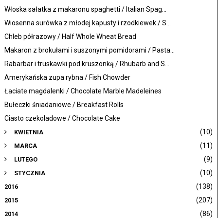
Włoska sałatka z makaronu spaghetti / Italian Spag...
Wiosenna surówka z młodej kapusty i rzodkiewek / S...
Chleb półrazowy / Half Whole Wheat Bread
Makaron z brokułami i suszonymi pomidorami / Pasta...
Rabarbar i truskawki pod kruszonką / Rhubarb and S...
Amerykańska zupa rybna / Fish Chowder
Łaciate magdalenki / Chocolate Marble Madeleines
Bułeczki śniadaniowe / Breakfast Rolls
Ciasto czekoladowe / Chocolate Cake
(10)
KWIETNIA
(11)
MARCA
(9)
LUTEGO
(10)
STYCZNIA
(138)
2016
(207)
2015
(86)
2014