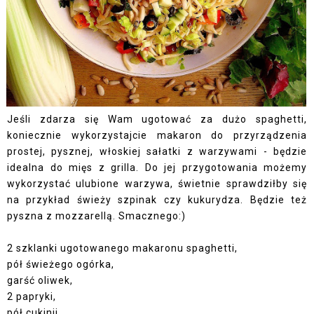
Jeśli zdarza się Wam ugotować za dużo spaghetti,
koniecznie wykorzystajcie makaron do przyrządzenia
prostej, pysznej, włoskiej sałatki z warzywami - będzie
idealna do mięs z grilla. Do jej przygotowania możemy
wykorzystać ulubione warzywa, świetnie sprawdziłby się
na przykład świeży szpinak czy kukurydza. Będzie też
pyszna z mozzarellą. Smacznego:)
2 szklanki ugotowanego makaronu spaghetti,
pół świeżego ogórka,
garść oliwek,
2 papryki,
pół cukinii,