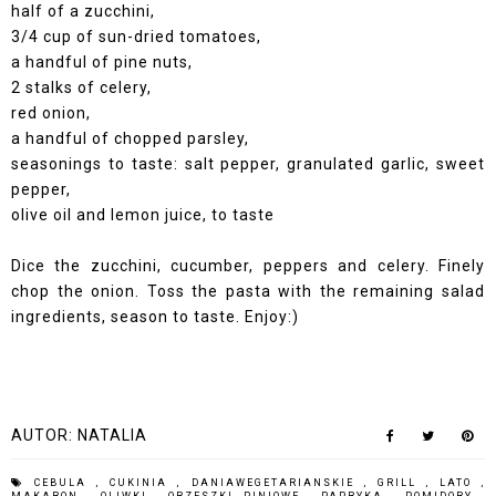
half of a zucchini,
3/4 cup of sun-dried tomatoes,
a handful of pine nuts,
2 stalks of celery,
red onion,
a handful of chopped parsley,
seasonings to taste: salt pepper, granulated garlic, sweet
pepper,
olive oil and lemon juice, to taste
Dice the zucchini, cucumber, peppers and celery. Finely
chop the onion. Toss the pasta with the remaining salad
ingredients, season to taste. Enjoy:)
AUTOR:
NATALIA
CEBULA
,
CUKINIA
,
DANIAWEGETARIANSKIE
,
GRILL
,
LATO
,
MAKARON
,
OLIWKI
,
ORZESZKI PINIOWE
,
PAPRYKA
,
POMIDORY
,