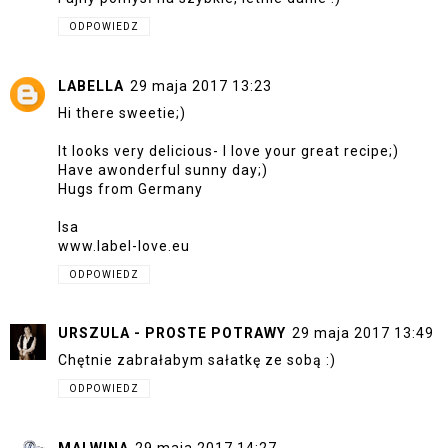
ODPOWIEDZ
LABELLA
29 maja 2017 13:23
Hi there sweetie;)
It looks very delicious- I love your great recipe;)
Have awonderful sunny day;)
Hugs from Germany
Isa
www.label-love.eu
ODPOWIEDZ
URSZULA - PROSTE POTRAWY
29 maja 2017 13:49
Chętnie zabrałabym sałatkę ze sobą :)
ODPOWIEDZ
MALWINA
29 maja 2017 14:27