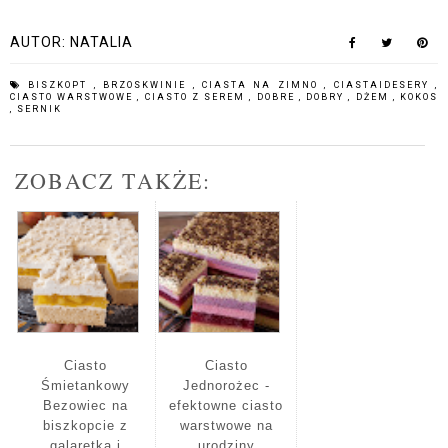
AUTOR:
NATALIA
BISZKOPT
,
BRZOSKWINIE
,
CIASTA NA ZIMNO
,
CIASTAIDESERY
,
CIASTO WARSTWOWE
,
CIASTO Z SEREM
,
DOBRE
,
DOBRY
,
DŻEM
,
KOKOS
,
SERNIK
ZOBACZ TAKŻE:
Ciasto
Ciasto
Śmietankowy
Jednorożec -
Bezowiec na
efektowne ciasto
biszkopcie z
warstwowe na
galaretką i
urodziny