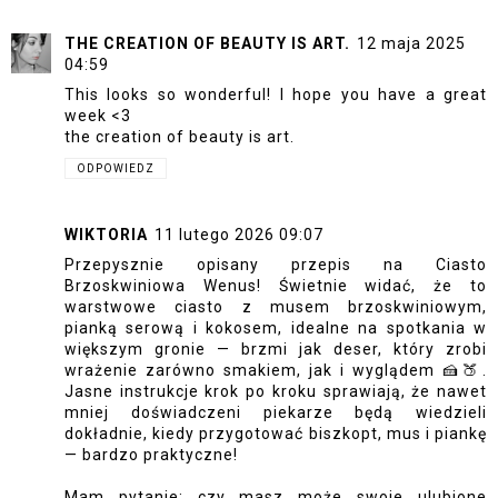
THE CREATION OF BEAUTY IS ART.
12 maja 2025
04:59
This looks so wonderful! I hope you have a great
week <3
the creation of beauty is art.
ODPOWIEDZ
WIKTORIA
11 lutego 2026 09:07
Przepysznie opisany przepis na Ciasto
Brzoskwiniowa Wenus! Świetnie widać, że to
warstwowe ciasto z musem brzoskwiniowym,
pianką serową i kokosem, idealne na spotkania w
większym gronie — brzmi jak deser, który zrobi
wrażenie zarówno smakiem, jak i wyglądem 🍰🍑.
Jasne instrukcje krok po kroku sprawiają, że nawet
mniej doświadczeni piekarze będą wiedzieli
dokładnie, kiedy przygotować biszkopt, mus i piankę
— bardzo praktyczne!
Mam pytanie: czy masz może swoje ulubione