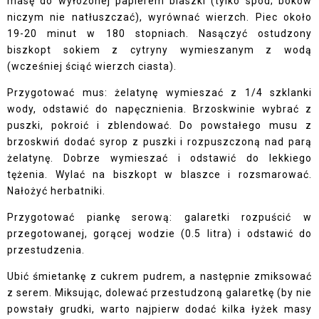
masę do wyłożonej papierem blaszki (tylko spód; boków
niczym nie natłuszczać), wyrównać wierzch. Piec około
19-20 minut w 180 stopniach. Nasączyć ostudzony
biszkopt sokiem z cytryny wymieszanym z wodą
(wcześniej ściąć wierzch ciasta).
Przygotować mus: żelatynę wymieszać z 1/4 szklanki
wody, odstawić do napęcznienia. Brzoskwinie wybrać z
puszki, pokroić i zblendować. Do powstałego musu z
brzoskwiń dodać syrop z puszki i rozpuszczoną nad parą
żelatynę. Dobrze wymieszać i odstawić do lekkiego
tężenia. Wylać na biszkopt w blaszce i rozsmarować.
Nałożyć herbatniki.
Przygotować piankę serową: galaretki rozpuścić w
przegotowanej, gorącej wodzie (0.5 litra) i odstawić do
przestudzenia.
Ubić śmietankę z cukrem pudrem, a następnie zmiksować
z serem. Miksując, dolewać przestudzoną galaretkę (by nie
powstały grudki, warto najpierw dodać kilka łyżek masy