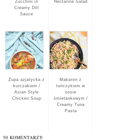
Zucchini in
Nectarine Salad
Creamy Dill
Sauce
Zupa azjatycka z
Makaron z
kurczakiem /
tuńczykiem w
Asian Style
sosie
Chicken Soup
śmietankowym /
Creamy Tuna
Pasta
50 KOMENTARZY: