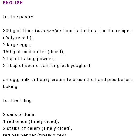
ENGLISH:
for the pastry:
300 g of flour (
krupczatka
flour is the best for the recipe -
it's type 500),
2 large eggs,
150 g of cold butter (diced),
2 tsp of baking powder,
2 Tbsp of sour cream or greek youghurt
an egg, milk or heavy cream to brush the hand pies before
baking
for the filling:
2 cans of tuna,
1 red onion (finely diced),
2 stalks of celery (finely diced),
red bell pepper (finely diced),