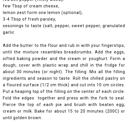
few Tbsp of cream cheese,
lemon zest form one lemon (optional),
3-4 Tbsp of fresh parsley,
sesonings to taste (salt, pepper, sweet pepper, granulated
garlic
Add the butter to the flour and rub in with your fingerstips,
until the mixture resambles breadcrumbs. Add the eggs,
sifted baking powder and the cream or youghurt. Form a
dough, cover with plastic wrap and chill in the fridge for
about 30 minutes (or night). The filling: Mix all the filling
ingredients and season to taste. Roll the chilled pastry on
a floured surface (1/2 cm thick) and cut into 10 cm circles.
Put a heaping tsp of the filling on the center of each circle.
Fold the edges together and press with the fork to seal.
Pierce the top of each pie and brush with beaten egg,
cream or milk. Bake for about 15 to 20 minutes (200C) or
until golden brown.