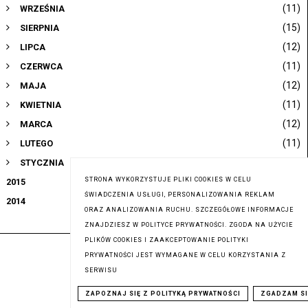
(11)
WRZEŚNIA
(15)
SIERPNIA
(12)
LIPCA
(11)
CZERWCA
(12)
MAJA
(11)
KWIETNIA
(12)
MARCA
(11)
LUTEGO
(13)
STYCZNIA
STRONA WYKORZYSTUJE PLIKI COOKIES W CELU
(207)
2015
ŚWIADCZENIA USŁUGI, PERSONALIZOWANIA REKLAM
(86)
2014
ORAZ ANALIZOWANIA RUCHU. SZCZEGÓŁOWE INFORMACJE
ZNAJDZIESZ W POLITYCE PRYWATNOŚCI. ZGODA NA UŻYCIE
PLIKÓW COOKIES I ZAAKCEPTOWANIE POLITYKI
PRYWATNOŚCI JEST WYMAGANE W CELU KORZYSTANIA Z
SERWISU
ZAPOZNAJ SIĘ Z POLITYKĄ PRYWATNOŚCI
ZGADZAM SI