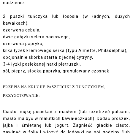
nadzienie:
2 puszki tuńczyka lub łososia (w ładnych, dużych
kawałkach),
czerwona cebula,
dwie gałązki selera naciowego,
czerwona papryka,
kilka łyżek kremowego serka (typu Almette, Philadelphia),
opcjonalnie skórka starta z jednej cytryny,
3-4 łyżki posiekanej natki pietruszki,
sól, pieprz, słodka papryka, granulowany czosnek
PRZEPIS NA KRUCHE PASZTECIKI Z TUŃCZYKIEM,
PRZYGOTOWANIE:
Ciasto: mąkę posiekać z masłem (lub rozetrzeć palcami;
masło ma być w malutkich kawałeczkach). Dodać proszek,
jajka i śmietanę lub jogurt. Zagnieść gładkie ciasto,
zawinąć w folię i włożyć do lodówki na pół godziny (lub