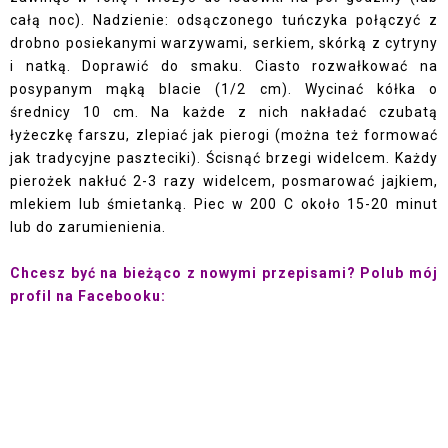
całą noc). Nadzienie: odsączonego tuńczyka połączyć z
drobno posiekanymi warzywami, serkiem, skórką z cytryny
i natką. Doprawić do smaku. Ciasto rozwałkować na
posypanym mąką blacie (1/2 cm). Wycinać kółka o
średnicy 10 cm. Na każde z nich nakładać czubatą
łyżeczkę farszu, zlepiać jak pierogi (można też formować
jak tradycyjne paszteciki). Ścisnąć brzegi widelcem. Każdy
pierożek nakłuć 2-3 razy widelcem, posmarować jajkiem,
mlekiem lub śmietanką. Piec w 200 C około 15-20 minut
lub do zarumienienia.
Chcesz być na bieżąco z nowymi przepisami? Polub mój
profil na Facebooku: