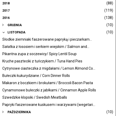
(88)
2018
(119)
2017
(138)
2016
(10)
GRUDNIA
(10)
LISTOPADA
Słodkie ziemniaki faszerowane papryką i pieczarkam...
Sałatka z łososiem i serkiem wiejskim / Salmon and...
Pikantna zupa z soczewicy/ Spicy Lentil Soup
Kruche paszteciki z tuńczykiem / Tuna Hand Pies
Cytrynowe ciasteczka z migdałami / Lemon Almond Co...
Bułeczki kukurydziane / Corn Dinner Rolls
Makaron z boczkiem i brokułami / Broccoli Bacon Pasta
Cynamonowe bułeczki z jabłkami / Cinnamon Apple Rolls
Szwedzkie klopsiki / Swedish Meatballs
Papryki faszerowane kuskusem i warzywami (wegetari...
(10)
PAŹDZIERNIKA