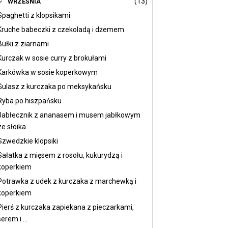
(13)
WRZEŚNIA
Spaghetti z klopsikami
Kruche babeczki z czekoladą i dżemem
Bułki z ziarnami
Kurczak w sosie curry z brokułami
Karkówka w sosie koperkowym
Gulasz z kurczaka po meksykańsku
Ryba po hiszpańsku
Jabłecznik z ananasem i musem jabłkowym
ze słoika
Szwedzkie klopsiki
Sałatka z mięsem z rosołu, kukurydzą i
koperkiem
Potrawka z udek z kurczaka z marchewką i
koperkiem
Pierś z kurczaka zapiekana z pieczarkami,
serem i ...