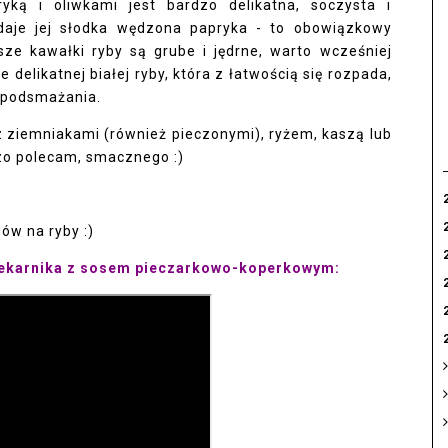
ką i oliwkami jest bardzo delikatna, soczysta i
aje jej słodka wędzona papryka - to obowiązkowy
sze kawałki ryby są grube i jędrne, warto wcześniej
ie delikatnej białej ryby, która z łatwością się rozpada,
z podsmażania.
 ziemniakami (również pieczonymi), ryżem, kaszą lub
zo polecam, smacznego :)
ów na ryby :)
iekarnika z sosem pieczarkowo-koperkowym: