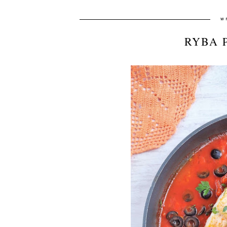
w
RYBA 