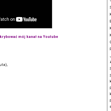
sk
rybować mój kanał na Youtube
uta),