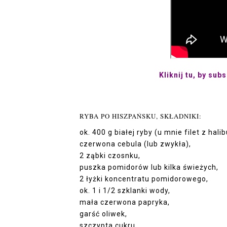
Kliknij tu, by sub
RYBA PO HISZPAŃSKU, SKŁADNIKI:
ok. 400 g białej ryby (u mnie filet z halib
czerwona cebula (lub zwykła),
2 ząbki czosnku,
puszka pomidorów lub kilka świeżych,
2 łyżki koncentratu pomidorowego,
ok. 1 i 1/2 szklanki wody,
mała czerwona papryka,
garść oliwek,
szczypta cukru,