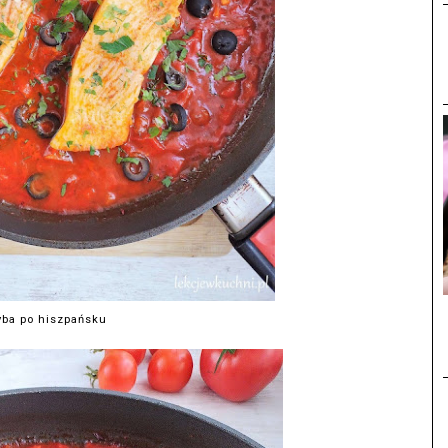
yba po hiszpańsku