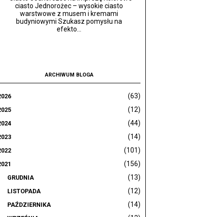
ciasto Jednorożec – wysokie ciasto
warstwowe z musem i kremami
budyniowymi Szukasz pomysłu na
efekto...
ARCHIWUM BLOGA
(63)
2026
(12)
2025
(44)
2024
(14)
2023
(101)
2022
(156)
2021
(13)
GRUDNIA
(12)
LISTOPADA
(14)
PAŹDZIERNIKA