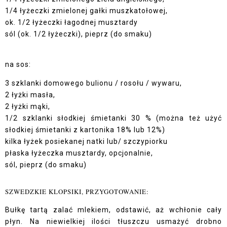
1/4 łyżeczki zmielonej gałki muszkatołowej,
ok. 1/2 łyżeczki łagodnej musztardy
sól (ok. 1/2 łyżeczki), pieprz (do smaku)
na sos:
3 szklanki domowego bulionu / rosołu / wywaru,
2 łyżki masła,
2 łyżki mąki,
1/2 szklanki słodkiej śmietanki 30 % (można też użyć
słodkiej śmietanki z kartonika 18% lub 12%)
kilka łyżek posiekanej natki lub/ szczypiorku
płaska łyżeczka musztardy, opcjonalnie,
sól, pieprz (do smaku)
SZWEDZKIE KLOPSIKI, PRZYGOTOWANIE:
Bułkę tartą zalać mlekiem, odstawić, aż wchłonie cały
płyn. Na niewielkiej ilości tłuszczu usmażyć drobno