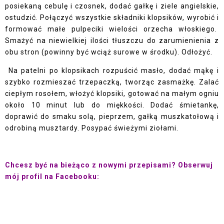
posiekaną cebulę i czosnek, dodać gałkę i ziele angielskie,
ostudzić. Połączyć wszystkie składniki klopsików, wyrobić i
formować małe pulpeciki wielości orzecha włoskiego.
Smażyć na niewielkiej ilości tłuszczu do zarumienienia z
obu stron (powinny być wciąż surowe w środku). Odłożyć.
Na patelni po klopsikach rozpuścić masło, dodać mąkę i
szybko rozmieszać trzepaczką, tworząc zasmażkę. Zalać
ciepłym rosołem, włożyć klopsiki, gotować na małym ogniu
około 10 minut lub do miękkości. Dodać śmietankę,
doprawić do smaku solą, pieprzem, gałką muszkatołową i
odrobiną musztardy. Posypać świeżymi ziołami.
Chcesz być na bieżąco z nowymi przepisami? Obserwuj
mój profil na Facebooku: