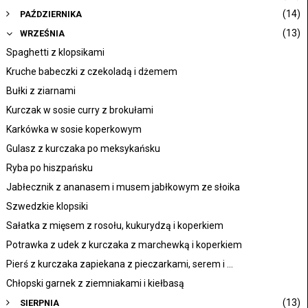
(14)
PAŹDZIERNIKA
(13)
WRZEŚNIA
Spaghetti z klopsikami
Kruche babeczki z czekoladą i dżemem
Bułki z ziarnami
Kurczak w sosie curry z brokułami
Karkówka w sosie koperkowym
Gulasz z kurczaka po meksykańsku
Ryba po hiszpańsku
Jabłecznik z ananasem i musem jabłkowym ze słoika
Szwedzkie klopsiki
Sałatka z mięsem z rosołu, kukurydzą i koperkiem
Potrawka z udek z kurczaka z marchewką i koperkiem
Pierś z kurczaka zapiekana z pieczarkami, serem i ...
Chłopski garnek z ziemniakami i kiełbasą
(13)
SIERPNIA