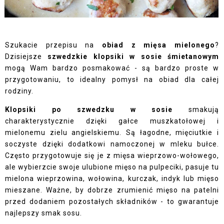
Szukacie przepisu na
obiad z mięsa mielonego
?
Dzisiejsze
szwedzkie klopsiki w sosie śmietanowym
mogą Wam bardzo posmakować - są bardzo proste w
przygotowaniu, to idealny pomysł na obiad dla całej
rodziny.
Klopsiki po szwedzku w sosie
smakują
charakterystycznie dzięki gałce muszkatołowej i
mielonemu zielu angielskiemu. Są łagodne, mięciutkie i
soczyste dzięki dodatkowi namoczonej w mleku bułce.
Często przygotowuje się je z mięsa wieprzowo-wołowego,
ale wybierzcie swoje ulubione mięso na pulpeciki, pasuje tu
mielona wieprzowina, wołowina, kurczak, indyk lub mięso
mieszane. Ważne, by dobrze zrumienić mięso na patelni
przed dodaniem pozostałych składników - to gwarantuje
najlepszy smak sosu.