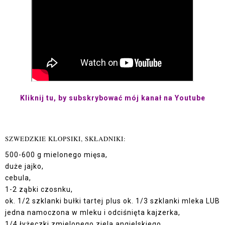
Kliknij tu, by subsk
rybować mój kanał na Youtube
SZWEDZKIE KLOPSIKI, SKŁADNIKI:
500-600 g mielonego mięsa,
duże jajko,
cebula,
1-2 ząbki czosnku,
ok. 1/2 szklanki bułki tartej plus ok. 1/3 szklanki mleka LUB
jedna namoczona w mleku i odciśnięta kajzerka,
1/4 łyżeczki zmielonego ziela angielskiego,