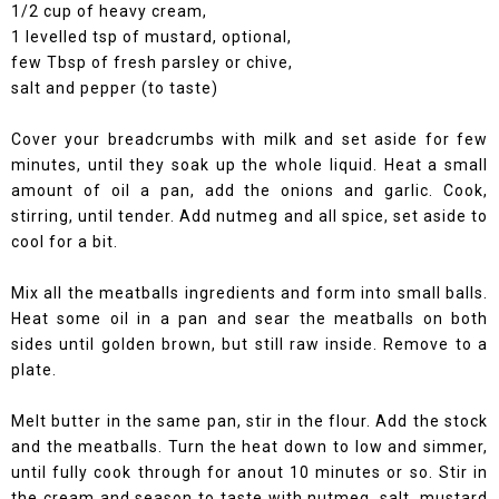
1/2 cup of heavy cream,
1 levelled tsp of mustard, optional,
few Tbsp of fresh parsley or chive,
salt and pepper (to taste)
Cover your breadcrumbs with milk and set aside for few
minutes, until they soak up the whole liquid. Heat a small
amount of oil a pan, add the onions and garlic. Cook,
stirring, until tender. Add nutmeg and all spice, set aside to
cool for a bit.
Mix all the meatballs ingredients and form into small balls.
Heat some oil in a pan and sear the meatballs on both
sides until golden brown, but still raw inside. Remove to a
plate.
Melt butter in the same pan, stir in the flour. Add the stock
and the meatballs. Turn the heat down to low and simmer,
until fully cook through for anout 10 minutes or so. Stir in
the cream and season to taste with nutmeg, salt, mustard