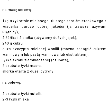
na masę serową:
1kg trzykrotnie mielonego, tłustego sera śmietankowego z
wiaderka bardzo dobrej jakości (ja zawsze używam
Piątnicy),
4 żółtka i 4 białka (używamy dużych jajek),
240 g cukru,
duża szczypta mielonej wanilii (można zastąpić cukrem
waniliowym lub pastą waniliową lub ekstraktem),
łyżka skrobi ziemniaczanej (czubata),
2 czubate łyżki masła,
skórka otarta z dużej cytryny
na polewę:
4 czubate łyżki nutelli,
2-3 łyżki mleka