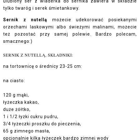
ulubiony ser z wiaderka do sernika zawiera w składzie
tylko twaróg i serek śmietankowy.
Sernik z nutellą
możecie udekorować posiekanymi
orzechami laskowymi albo świeżymi malinami, możecie
też pozostać przy samej polewie. Bardzo polecam,
smacznego:)
SERNIK Z NUTELLĄ, SKŁADNIKI:
na tortownicę o średnicy 23-25 cm:
na ciasto:
120 g mąki,
łyżeczka kakao,
duże żółtko,
1 i 1/2 łyżki cukru pudru,
3/4 łyżeczki proszku do pieczenia,
65 g zimnego masła,
opcjonalnie kilka łyżeczek bardzo zimnej wody