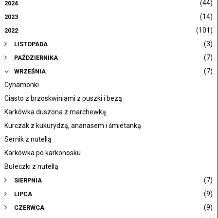
(44)
2024
(14)
2023
(101)
2022
(3)
LISTOPADA
(7)
PAŹDZIERNIKA
(7)
WRZEŚNIA
Cynamonki
Ciasto z brzoskwiniami z puszki i bezą
Karkówka duszona z marchewką
Kurczak z kukurydzą, ananasem i śmietanką
Sernik z nutellą
Karkówka po karkonosku
Bułeczki z nutellą
(7)
SIERPNIA
(9)
LIPCA
(9)
CZERWCA