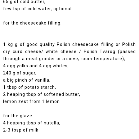
65 g of cold butter,
few tsp of cold water, optional
for the cheesecake filling:
1 kg g of good quality Polish cheesecake filling or Polish
dry curd cheese/ white cheese / Polish Tvarog (passed
through a meat grinder or a sieve; room temperature),
4 egg yolks and 4 egg whites,
240 g of sugar,
a big pinch of vanilla,
1 tbsp of potato starch,
2 heaping tbsp of softened butter,
lemon zest from 1 lemon
for the glaze:
4 heaping tbsp of nutella,
2-3 tbsp of milk