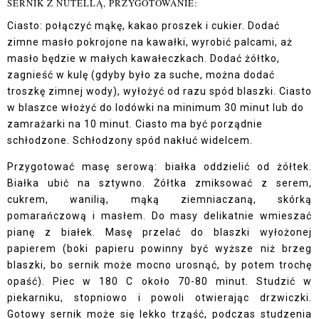
SERNIK Z NUTELLĄ, PRZYGOTOWANIE:
Ciasto: połączyć mąkę, kakao proszek i cukier. Dodać
zimne masło pokrojone na kawałki, wyrobić palcami, aż
masło będzie w małych kawałeczkach. Dodać żółtko,
zagnieść w kulę (gdyby było za suche, można dodać
troszkę zimnej wody), wyłożyć od razu spód blaszki. Ciasto
w blaszce włożyć do lodówki na minimum 30 minut lub do
zamrażarki na 10 minut. Ciasto ma być porządnie
schłodzone. Schłodzony spód nakłuć widelcem.
Przygotować masę serową: białka oddzielić od żółtek.
Białka ubić na sztywno. Żółtka zmiksować z serem,
cukrem, wanilią, mąką ziemniaczaną, skórką
pomarańczową i masłem. Do masy delikatnie wmieszać
pianę z białek. Masę przelać do blaszki wyłożonej
papierem (boki papieru powinny być wyższe niż brzeg
blaszki, bo sernik może mocno urosnąć, by potem trochę
opaść). Piec w 180 C około 70-80 minut. Studzić w
piekarniku, stopniowo i powoli otwierając drzwiczki.
Gotowy sernik może się lekko trząść, podczas studzenia