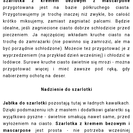
Szarlotka z kremem bezowym z mascarpone
przygotowana jest na bazie półkruchego ciasta.
Przygotowujemy je trochę inaczej niż zwykle, bo całość
krótko miksujemy, zamiast zagniatać palcami. Będzie
idealne, jeśli zagniecione ciasto dobrze schłodzicie przed
pieczeniem. Ja najczęściej wkładam kruche ciasto na
trochę do zamrażarki (nie powinno się zamrozić, ale ma
być porządnie schłodzone). Możecie też przygotować je z
wyprzedzeniem (na przykład dzień wcześniej) i chłodzić w
lodówce. Surowe kruche ciasto świetnie się mrozi - można
przygotować więcej i mieć zawsze pod ręką, gdy
nabierzemy ochotę na deser.
Nadzienie do szarlotki
Jabłka do szarlotki
pozostają tutaj w ładnych kawałkach.
Dzięki podsmażeniu ich z masłem i dodatkowi galaretki są
wyjątkowo pyszne - świetnie smakują nawet same, przed
wyłożeniem na ciasto.
Szarlotka z kremem bezowym i
mascarpone
jest prosta - nie potrzeba wcześniej