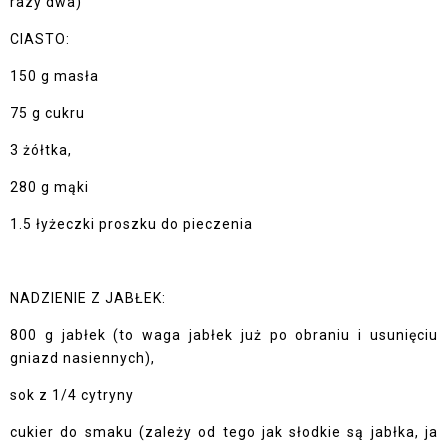
razy dwa)
CIASTO:
150 g masła
75 g cukru
3 żółtka,
280 g mąki
1.5 łyżeczki proszku do pieczenia
NADZIENIE Z JABŁEK:
800 g jabłek (to waga jabłek już po obraniu i usunięciu
gniazd nasiennych),
sok z 1/4 cytryny
cukier do smaku (zależy od tego jak słodkie są jabłka, ja