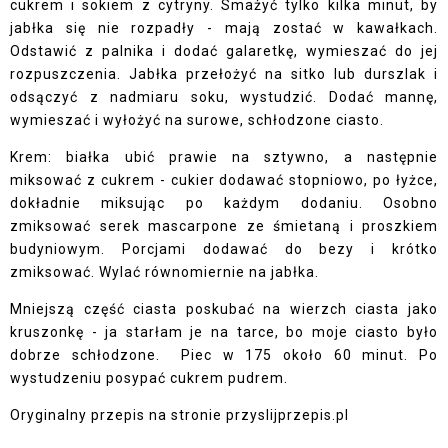
cukrem i sokiem z cytryny. Smażyć tylko kilka minut, by
jabłka się nie rozpadły - mają zostać w kawałkach.
Odstawić z palnika i dodać galaretkę, wymieszać do jej
rozpuszczenia. Jabłka przełożyć na sitko lub durszlak i
odsączyć z nadmiaru soku, wystudzić. Dodać mannę,
wymieszać i wyłożyć na surowe, schłodzone ciasto.
Krem: białka ubić prawie na sztywno, a następnie
miksować z cukrem - cukier dodawać stopniowo, po łyżce,
dokładnie miksując po każdym dodaniu. Osobno
zmiksować serek mascarpone ze śmietaną i proszkiem
budyniowym. Porcjami dodawać do bezy i krótko
zmiksować. Wylać równomiernie na jabłka.
Mniejszą część ciasta poskubać na wierzch ciasta jako
kruszonkę - ja starłam je na tarce, bo moje ciasto było
dobrze schłodzone. Piec w 175 około 60 minut. Po
wystudzeniu posypać cukrem pudrem.
Oryginalny przepis na stronie
przyslijprzepis.pl