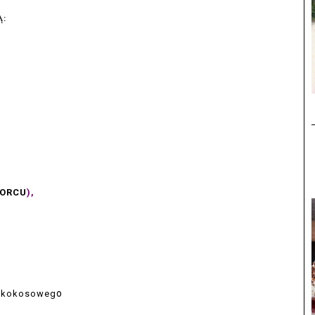
Ą:
ORCU
)
,
o
ka kokosoweg