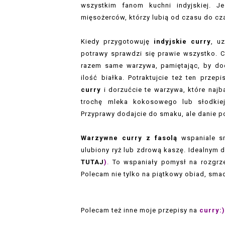
wszystkim fanom kuchni indyjskiej. J
mięsożerców, którzy lubią od czasu do cz
Kiedy przygotowuję
indyjskie curry
, u
potrawy sprawdzi się prawie wszystko. C
razem same warzywa, pamiętając, by do
ilość białka. Potraktujcie też ten prz
curry
i dorzućcie te warzywa, które najb
trochę mleka kokosowego lub słodkiej
Przyprawy dodajcie do smaku, ale danie p
Warzywne curry z fasolą
wspaniale sm
ulubiony ryż lub zdrową kaszę. Idealnym 
TUTAJ
)
.
To wspaniały pomysł na rozgrz
Polecam nie tylko na piątkowy obiad, sm
Polecam też inne moje przepisy na
curry: