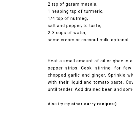
2 tsp of garam masala,
1 heaping tsp of turmeric,
1/4 tsp of nutmeg,
salt and pepper, to taste,
2-3 cups of water,
some cream or coconut milk, optional
Heat a small amount of oil or ghee in a
pepper strips. Cook, stirring, for fe
chopped garlic and ginger. Sprinkle w
with their liquid and tomato paste. C
until tender. Add drained bean and some
Also try my
other curry recipes:)