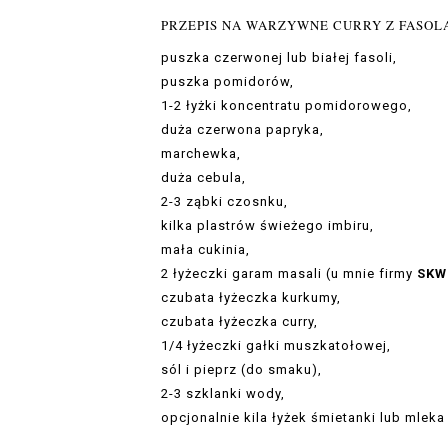
PRZEPIS NA WARZYWNE CURRY Z FASOL
puszka czerwonej lub białej fasoli,
puszka pomidorów,
1-2 łyżki koncentratu pomidorowego,
duża czerwona papryka,
marchewka,
duża cebula,
2-3 ząbki czosnku,
kilka plastrów świeżego imbiru,
mała cukinia,
2 łyżeczki garam masali (u mnie firmy
SKW
czubata łyżeczka kurkumy,
czubata łyżeczka curry,
1/4 łyżeczki gałki muszkatołowej,
sól i pieprz (do smaku),
2-3 szklanki wody,
opcjonalnie kila łyżek śmietanki lub mle