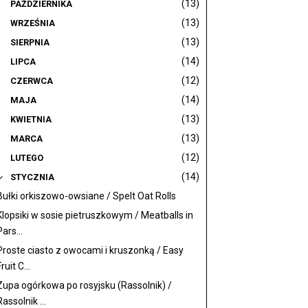
(13)
PAŹDZIERNIKA
(13)
WRZEŚNIA
(13)
SIERPNIA
(14)
LIPCA
(12)
CZERWCA
(14)
MAJA
(13)
KWIETNIA
(13)
MARCA
(12)
LUTEGO
(14)
STYCZNIA
Bułki orkiszowo-owsiane / Spelt Oat Rolls
Klopsiki w sosie pietruszkowym / Meatballs in
Pars...
Proste ciasto z owocami i kruszonką / Easy
ruit C...
Zupa ogórkowa po rosyjsku (Rassolnik) /
Rassolnik ...