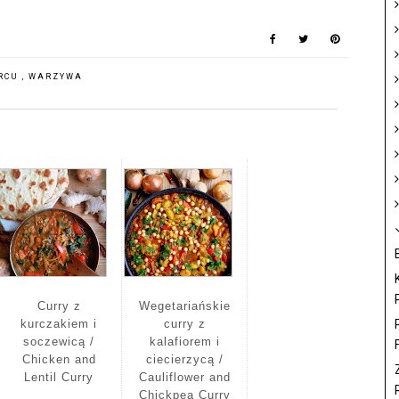
RCU
,
WARZYWA
Curry z
Wegetariańskie
kurczakiem i
curry z
soczewicą /
kalafiorem i
F
Chicken and
ciecierzycą /
Lentil Curry
Cauliflower and
Chickpea Curry