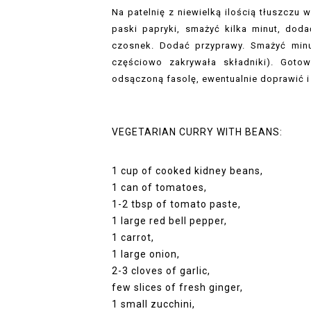
Na patelnię z niewielką ilością tłuszczu 
paski papryki, smażyć kilka minut, doda
czosnek. Dodać przyprawy. Smażyć minu
częściowo zakrywała składniki). Goto
odsączoną fasolę, ewentualnie doprawić i
VEGETARIAN CURRY WITH BEANS:
1 cup of cooked kidney beans,
1 can of tomatoes,
1-2 tbsp of tomato paste,
1 large red bell pepper,
1 carrot,
1 large onion,
2-3 cloves of garlic,
few slices of fresh ginger,
1 small zucchini,