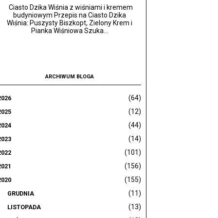
Ciasto Dzika Wiśnia z wiśniami i kremem
budyniowym Przepis na Ciasto Dzika
Wiśnia: Puszysty Biszkopt, Zielony Krem i
Pianka Wiśniowa Szuka...
ARCHIWUM BLOGA
(64)
2026
(12)
2025
(44)
2024
(14)
2023
(101)
2022
(156)
2021
(155)
2020
(11)
GRUDNIA
(13)
LISTOPADA