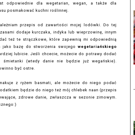
est odpowiednie dla wegetarian, wegan, a także dla
asu posmakować kuchni roślinnej.
zależniam przepis od zawartości mojej lodówki. Do tej
zasami dodaje kurczaka, indyka lub wieprzowinę, innym
dać też te strączkowe, które zapewnią mi odpowiednią
epis jako bazę do stworzenia swojego
wegetariańskiego
ardziej lubicie. Jeśli chcecie, możecie do potrawy dodać
 śmietanki (wtedy danie nie będzie już wegańskie).
owinno być ostre.
akuje z ryżem basmati, ale możecie do niego podać
dodatkiem będzie do niego też mój chlebek naan (przepis
ewające, zdrowe danie, zwłaszcza w sezonie zimowym.
acznego:)
)