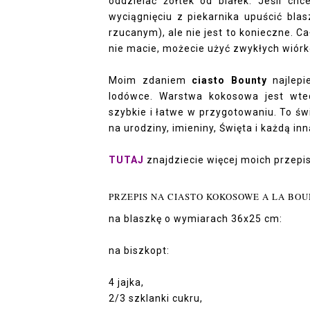
oddzielać żółtek od białek. Jeśli ch
wyciągnięciu z piekarnika upuścić bla
rzucanym), ale nie jest to konieczne. C
nie macie, możecie użyć zwykłych wiór
Moim zdaniem
ciasto Bounty
najlepi
lodówce. Warstwa kokosowa jest wte
szybkie i łatwe w przygotowaniu. To ś
na urodziny, imieniny, Święta i każdą i
TUTAJ
znajdziecie więcej moich przepi
PRZEPIS NA CIASTO KOKOSOWE A LA BOU
na blaszkę o wymiarach 36x25 cm:
na biszkopt:
4 jajka,
2/3 szklanki cukru,