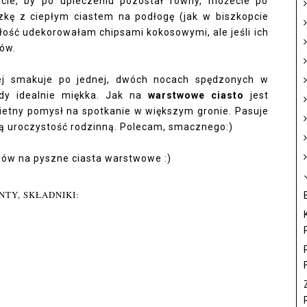
cecie, by po upieczeniu pozostał równy, możecie po
szkę z ciepłym ciastem na podłogę (jak w biszkopcie
ałość udekorowałam chipsami kokosowymi, ale jeśli ich
ków.
ej smakuje po jednej, dwóch nocach spędzonych w
dy idealnie miękka. Jak na
warstwowe ciasto
jest
wietny pomysł na spotkanie w większym gronie. Pasuje
nną uroczystość rodzinną. Polecam, smacznego:)
sów na pyszne ciasta warstwowe :)
NTY, SKŁADNIKI:
F