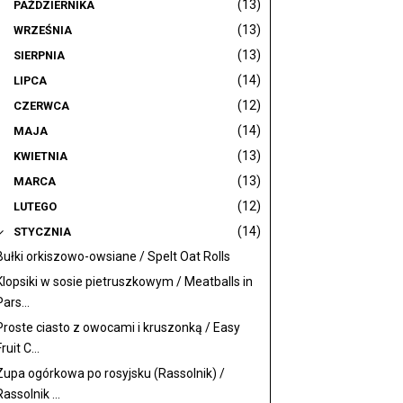
(13)
PAŹDZIERNIKA
(13)
WRZEŚNIA
(13)
SIERPNIA
(14)
LIPCA
(12)
CZERWCA
(14)
MAJA
(13)
KWIETNIA
(13)
MARCA
(12)
LUTEGO
(14)
STYCZNIA
Bułki orkiszowo-owsiane / Spelt Oat Rolls
Klopsiki w sosie pietruszkowym / Meatballs in
Pars...
Proste ciasto z owocami i kruszonką / Easy
ruit C...
Zupa ogórkowa po rosyjsku (Rassolnik) /
Rassolnik ...