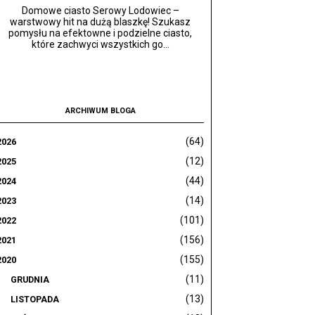
Domowe ciasto Serowy Lodowiec –
warstwowy hit na dużą blaszkę! Szukasz
pomysłu na efektowne i podzielne ciasto,
które zachwyci wszystkich go...
ARCHIWUM BLOGA
(64)
2026
(12)
2025
(44)
2024
(14)
2023
(101)
2022
(156)
2021
(155)
2020
(11)
GRUDNIA
(13)
LISTOPADA