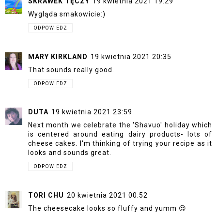
SKRAWEK TĘCZY
19 kwietnia 2021 19:29
Wygląda smakowicie:)
ODPOWIEDZ
MARY KIRKLAND
19 kwietnia 2021 20:35
That sounds really good.
ODPOWIEDZ
DUTA
19 kwietnia 2021 23:59
Next month we celebrate the 'Shavuo' holiday which
is centered around eating dairy products- lots of
cheese cakes. I'm thinking of trying your recipe as it
looks and sounds great.
ODPOWIEDZ
TORI CHU
20 kwietnia 2021 00:52
The cheesecake looks so fluffy and yumm 😍