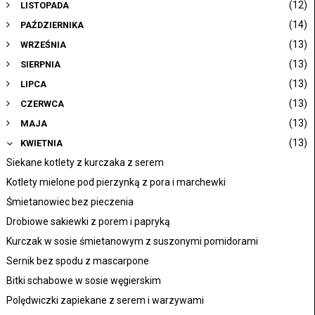
(12)
LISTOPADA
(14)
PAŹDZIERNIKA
(13)
WRZEŚNIA
(13)
SIERPNIA
(13)
LIPCA
(13)
CZERWCA
(13)
MAJA
(13)
KWIETNIA
Siekane kotlety z kurczaka z serem
Kotlety mielone pod pierzynką z pora i marchewki
Śmietanowiec bez pieczenia
Drobiowe sakiewki z porem i papryką
Kurczak w sosie śmietanowym z suszonymi pomidorami
Sernik bez spodu z mascarpone
Bitki schabowe w sosie węgierskim
Polędwiczki zapiekane z serem i warzywami