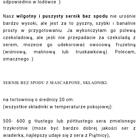
odpowiednio w lodówce :)
Nasz
wilgotny i puszysty sernik bez spodu
nie urośnie
bardzo wysoki, ale jest za to pyszny, szybki i banalnie
prosty w przygotowaniu. Ja wykończyłam go polewą
czekoladową, ale jeśli nie przepadacie za czekoladą z
serem, możecie go udekorować owocową frużeliną
(wiśniową, malinową lub truskawkową). Polecam,
smacznego :)
SERNIK BEZ SPODU Z MASCARPONE, SKŁADNIKI:
na tortownicę o średnicy 20 cm:
(wszystkie składniki w temperaturze pokojowej):
500- 600 g tłustego lub półtłustego sera zmielonego
trzykrotnie (może być bardzo dobrej jakości ser z
wiaderka, najlepszy udaje się z sera z Piątnicy),