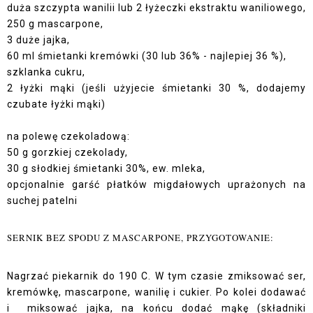
duża szczypta wanilii lub 2 łyżeczki ekstraktu waniliowego,
250 g mascarpone,
3 duże jajka,
60 ml śmietanki kremówki (30 lub 36% - najlepiej 36 %),
szklanka cukru,
2 łyżki mąki (jeśli użyjecie śmietanki 30 %, dodajemy
czubate łyżki mąki)
na polewę czekoladową:
50 g gorzkiej czekolady,
30 g słodkiej śmietanki 30%, ew. mleka,
opcjonalnie garść płatków migdałowych uprażonych na
suchej patelni
SERNIK BEZ SPODU Z MASCARPONE, PRZYGOTOWANIE:
Nagrzać piekarnik do 190 C. W tym czasie zmiksować ser,
kremówkę, mascarpone, wanilię i cukier. Po kolei dodawać
i miksować jajka, na końcu dodać mąkę (składniki