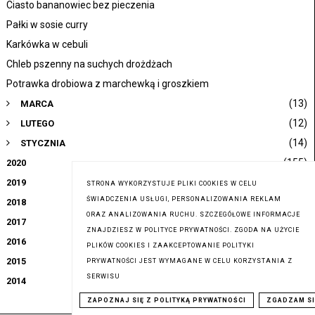
Ciasto bananowiec bez pieczenia
Pałki w sosie curry
Karkówka w cebuli
Chleb pszenny na suchych drożdżach
Potrawka drobiowa z marchewką i groszkiem
(13)
MARCA
(12)
LUTEGO
(14)
STYCZNIA
(155)
2020
(152)
2019
STRONA WYKORZYSTUJE PLIKI COOKIES W CELU
ŚWIADCZENIA USŁUGI, PERSONALIZOWANIA REKLAM
(88)
2018
ORAZ ANALIZOWANIA RUCHU. SZCZEGÓŁOWE INFORMACJE
(119)
2017
ZNAJDZIESZ W POLITYCE PRYWATNOŚCI. ZGODA NA UŻYCIE
(138)
2016
PLIKÓW COOKIES I ZAAKCEPTOWANIE POLITYKI
(207)
2015
PRYWATNOŚCI JEST WYMAGANE W CELU KORZYSTANIA Z
SERWISU
(86)
2014
ZAPOZNAJ SIĘ Z POLITYKĄ PRYWATNOŚCI
ZGADZAM SI