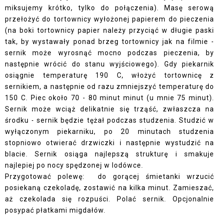
miksujemy krótko, tylko do połączenia). Masę serową
przełożyć do tortownicy wyłożonej papierem do pieczenia
(na boki tortownicy papier należy przyciąć w długie paski
tak, by wystawały ponad brzeg tortownicy jak na filmie -
sernik może wyrosnąć mocno podczas pieczenia, by
następnie wrócić do stanu wyjściowego). Gdy piekarnik
osiągnie temperaturę 190 C, włożyć tortownicę z
sernikiem, a następnie od razu zmniejszyć temperaturę do
150 C. Piec około 70 - 80 minut minut (u mnie 75 minut).
Sernik może wciąż delikatnie się trząść, zwłaszcza na
środku - sernik będzie tężał podczas studzenia. Studzić w
wyłączonym piekarniku, po 20 minutach studzenia
stopniowo otwierać drzwiczki i następnie wystudzić na
blacie. Sernik osiąga najlepszą strukturę i smakuje
najlepiej po nocy spędzonej w lodówce.
Przygotować polewę: do gorącej śmietanki wrzucić
posiekaną czekoladę, zostawić na kilka minut. Zamieszać,
aż czekolada się rozpuści. Polać sernik. Opcjonalnie
posypać płatkami migdałów.