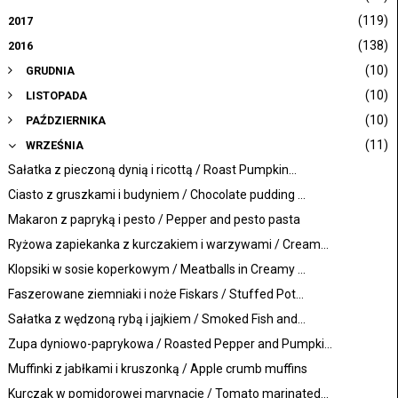
(119)
2017
(138)
2016
(10)
GRUDNIA
(10)
LISTOPADA
(10)
PAŹDZIERNIKA
(11)
WRZEŚNIA
Sałatka z pieczoną dynią i ricottą / Roast Pumpkin...
Ciasto z gruszkami i budyniem / Chocolate pudding ...
Makaron z papryką i pesto / Pepper and pesto pasta
Ryżowa zapiekanka z kurczakiem i warzywami / Cream...
Klopsiki w sosie koperkowym / Meatballs in Creamy ...
Faszerowane ziemniaki i noże Fiskars / Stuffed Pot...
Sałatka z wędzoną rybą i jajkiem / Smoked Fish and...
Zupa dyniowo-paprykowa / Roasted Pepper and Pumpki...
Muffinki z jabłkami i kruszonką / Apple crumb muffins
Kurczak w pomidorowej marynacie / Tomato marinated...