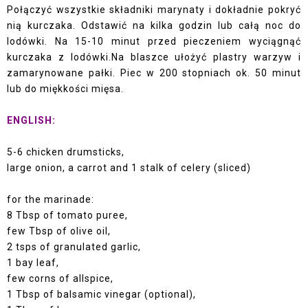
Połączyć wszystkie składniki marynaty i dokładnie pokryć
nią kurczaka. Odstawić na kilka godzin lub całą noc do
lodówki. Na 15-10 minut przed pieczeniem wyciągnąć
kurczaka z lodówki.Na blaszce ułożyć plastry warzyw i
zamarynowane pałki. Piec w 200 stopniach ok. 50 minut
lub do miękkości mięsa.
ENGLISH:
5-6 chicken drumsticks,
large onion, a carrot and 1 stalk of celery (sliced)
for the marinade:
8 Tbsp of tomato puree,
few Tbsp of olive oil,
2 tsps of granulated garlic,
1 bay leaf,
few corns of allspice,
1 Tbsp of balsamic vinegar (optional),