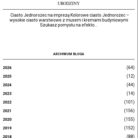
URODZINY
Ciasto Jednorożec na imprezę Kolorowe ciasto Jednorożec –
wysokie ciasto warstwowe z musem i kremami budyniowymi
Szukasz pomysłu na efekto...
ARCHIWUM BLOGA
(64)
2026
(12)
2025
(44)
2024
(14)
2023
(101)
2022
(156)
2021
(155)
2020
(152)
2019
(88)
2018