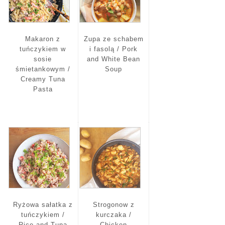
Makaron z
Zupa ze schabem
tuńczykiem w
i fasolą / Pork
sosie
and White Bean
śmietankowym /
Soup
Creamy Tuna
Pasta
Ryżowa sałatka z
Strogonow z
tuńczykiem /
kurczaka /
Rice and Tuna
Chicken