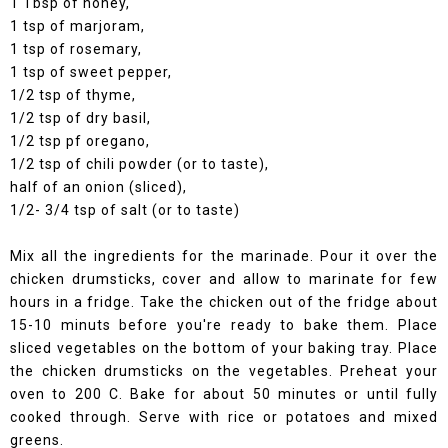
1 Tbsp of honey,
1 tsp of marjoram,
1 tsp of rosemary,
1 tsp of sweet pepper,
1/2 tsp of thyme,
1/2 tsp of dry basil,
1/2 tsp pf oregano,
1/2 tsp of chili powder (or to taste),
half of an onion (sliced),
1/2- 3/4 tsp of salt (or to taste)
Mix all the ingredients for the marinade. Pour it over the
chicken drumsticks, cover and allow to marinate for few
hours in a fridge. Take the chicken out of the fridge about
15-10 minuts before you're ready to bake them. Place
sliced vegetables on the bottom of your baking tray. Place
the chicken drumsticks on the vegetables. Preheat your
oven to 200 C. Bake for about 50 minutes or until fully
cooked through. Serve with rice or potatoes and mixed
greens.