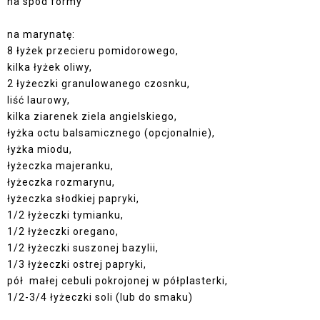
na spód formy
na marynatę:
8 łyżek przecieru pomidorowego,
kilka łyżek oliwy,
2 łyżeczki granulowanego czosnku,
liść laurowy,
kilka ziarenek ziela angielskiego,
łyżka octu balsamicznego (opcjonalnie),
łyżka miodu,
łyżeczka majeranku,
łyżeczka rozmarynu,
łyżeczka słodkiej papryki,
1/2 łyżeczki tymianku,
1/2 łyżeczki oregano,
1/2 łyżeczki suszonej bazylii,
1/3 łyżeczki ostrej papryki,
pół małej cebuli pokrojonej w półplasterki,
1/2-3/4 łyżeczki soli (lub do smaku)