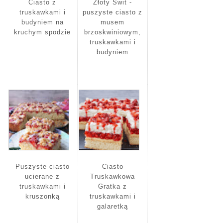
Ciasto z
Złoty Świt -
truskawkami i
puszyste ciasto z
budyniem na
musem
kruchym spodzie
brzoskwiniowym,
truskawkami i
budyniem
Puszyste ciasto
Ciasto
ucierane z
Truskawkowa
truskawkami i
Gratka z
kruszonką
truskawkami i
galaretką