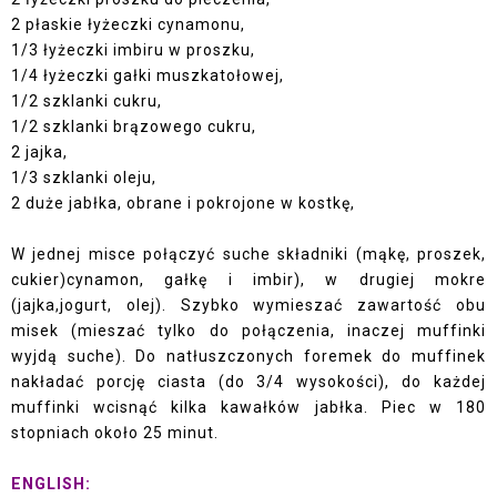
2 płaskie łyżeczki cynamonu,
1/3 łyżeczki imbiru w proszku,
1/4 łyżeczki gałki muszkatołowej,
1/2 szklanki cukru,
1/2 szklanki brązowego cukru,
2 jajka,
1/3 szklanki oleju,
2 duże jabłka, obrane i pokrojone w kostkę,
W jednej misce połączyć suche składniki (mąkę, proszek,
cukier)cynamon, gałkę i imbir), w drugiej mokre
(jajka,jogurt, olej). Szybko wymieszać zawartość obu
misek (mieszać tylko do połączenia, inaczej muffinki
wyjdą suche). Do natłuszczonych foremek do muffinek
nakładać porcję ciasta (do 3/4 wysokości), do każdej
muffinki wcisnąć kilka kawałków jabłka. Piec w 180
stopniach około 25 minut.
ENGLISH: