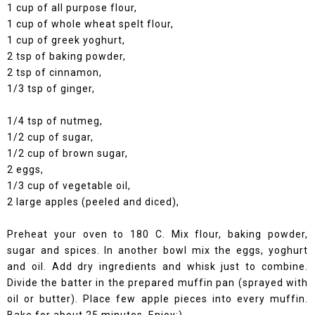
1 cup of all purpose flour,
1 cup of whole wheat spelt flour,
1 cup of greek yoghurt,
2 tsp of baking powder,
2 tsp of cinnamon,
1/3 tsp of ginger,
1/4 tsp of nutmeg,
1/2 cup of sugar,
1/2 cup of brown sugar,
2 eggs,
1/3 cup of vegetable oil,
2 large apples (peeled and diced),
Preheat your oven to 180 C. Mix flour, baking powder,
sugar and spices. In another bowl mix the eggs, yoghurt
and oil. Add dry ingredients and whisk just to combine.
Divide the batter in the prepared muffin pan (sprayed with
oil or butter). Place few apple pieces into every muffin.
Bake for about 25 minutes. Enjoy:)