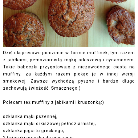
Dziś ekspresowe pieczenie w formie muffinek, tym razem
z jabłkami, pełnoziarnistą mąką orkiszową i cynamonem.
Takie babeczki przygotowuję z
niezawodnego ciasta na
muffiny,
za każdym razem piekąc je w innej wersji
smakowej. Zawsze wychodzą pyszne i bardzo długo
zachowują świeżość. Smacznego:)
Polecam też
muffiny z jabłkami i kruszonką:)
szklanka mąki pszennej,
szklanka mąki orkiszowej pełnoziarnistej,
szklanka jogurtu greckiego,
2 łyżeczki proszku do pieczenia,