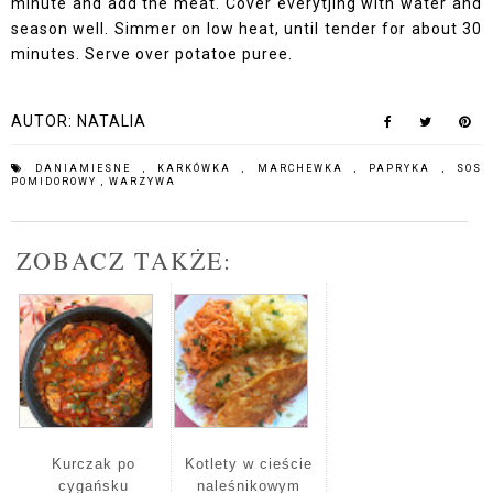
minute and add the meat. Cover everytjing with water and
season well. Simmer on low heat, until tender for about 30
minutes. Serve over potatoe puree.
AUTOR:
NATALIA
DANIAMIESNE
,
KARKÓWKA
,
MARCHEWKA
,
PAPRYKA
,
SOS
POMIDOROWY
,
WARZYWA
ZOBACZ TAKŻE:
Kurczak po
Kotlety w cieście
cygańsku
naleśnikowym