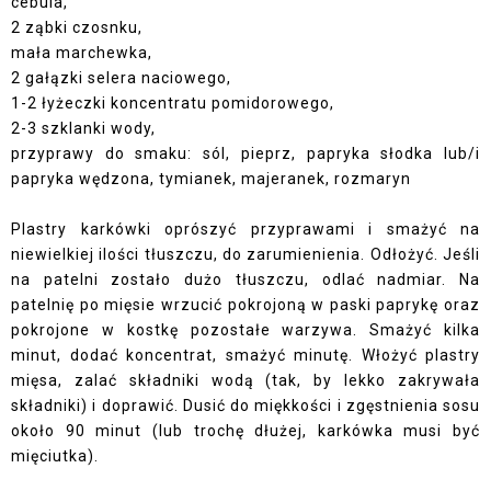
cebula,
2 ząbki czosnku,
mała marchewka,
2 gałązki selera naciowego,
1-2 łyżeczki koncentratu pomidorowego,
2-3 szklanki wody,
przyprawy do smaku: sól, pieprz, papryka słodka lub/i
papryka wędzona
, tymianek, majeranek, rozmaryn
Plastry karkówki oprószyć przyprawami i smażyć na
niewielkiej ilości tłuszczu, do zarumienienia. Odłożyć. Jeśli
na patelni zostało dużo tłuszczu, odlać nadmiar. Na
patelnię po mięsie wrzucić pokrojoną w paski paprykę oraz
pokrojone w kostkę pozostałe warzywa. Smażyć kilka
minut, dodać koncentrat, smażyć minutę. Włożyć plastry
mięsa, zalać składniki wodą (tak, by lekko zakrywała
składniki) i doprawić. Dusić do miękkości i zgęstnienia sosu
około 90 minut (lub trochę dłużej, karkówka musi być
mięciutka).