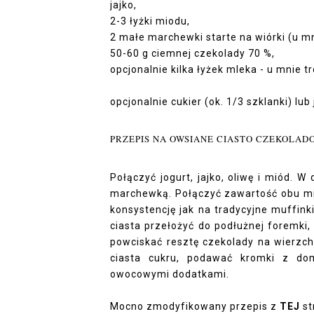
jajko,
2-3 łyżki miodu,
2 małe marchewki starte na wiórki (u m
50-60 g ciemnej czekolady 70 %,
opcjonalnie kilka łyżek mleka - u mnie t
opcjonalnie cukier (ok. 1/3 szklanki) lub
PRZEPIS NA OWSIANE CIASTO CZEKOLADO
Połączyć jogurt, jajko, oliwę i miód. 
marchewką. Połączyć zawartość obu mis
konsystencję jak na tradycyjne muffinki
ciasta przełożyć do podłużnej foremki,
powciskać resztę czekolady na wierzch
ciasta cukru, podawać kromki z do
owocowymi dodatkami.
Mocno zmodyfikowany przepis z
TEJ
st