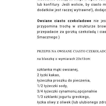
lub konfitury. Jeśli wolicie, by ciasto
dodatków jest raczej wytrawne!), dodajc
Owsiane ciasto czekoladowe
nie jes
przypomina trochę w strukturze brow
przepadacie za gorzką czekoladą i cia
Smacznego:)
PRZEPIS NA OWSIANE CIASTO CZEKOLADOW
na blaszkę o wymiarach 23x13cm:
szklanka mąki owsianej,
2 łyżki kakao,
łyżeczka proszku do pieczenia,
1/2 łyżeczki sody,
3/4 łyżeczki cynamonu,opcjonalnie
1/3 szklanki jogurtu greckiego,
łyżka oliwy z oliwek (lub ulubionego zdr