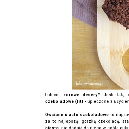
Lubicie
zdrowe desery?
Jeśli tak, 
czekoladowe (fit)
- upieczone z użycie
Owsiane ciasto czekoladowe
to napr
za to najlepszą, gorzką czekoladę, st
ciasto
, nie dodaję do niego w ogóle cu