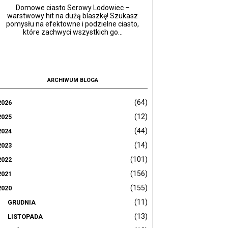
Domowe ciasto Serowy Lodowiec –
warstwowy hit na dużą blaszkę! Szukasz
pomysłu na efektowne i podzielne ciasto,
które zachwyci wszystkich go...
ARCHIWUM BLOGA
(64)
2026
(12)
2025
(44)
2024
(14)
2023
(101)
2022
(156)
2021
(155)
2020
(11)
GRUDNIA
(13)
LISTOPADA