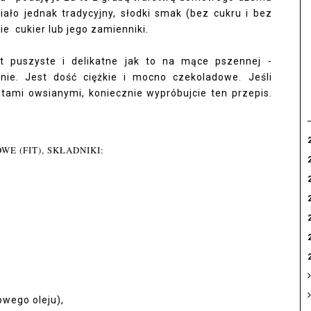
 miało jednak tradycyjny, słodki smak (bez cukru i bez
ie cukier lub jego zamienniki.
t puszyste i delikatne jak to na mące pszennej -
nie. Jest dość ciężkie i mocno czekoladowe. Jeśli
stami owsianymi, koniecznie wypróbujcie ten przepis.
E (FIT), SKŁADNIKI:
owego oleju),