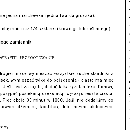
nie jedna marchewka i jedna twarda gruszka),
rochę mniej niż 1/4 szklanki (krowiego lub roślinnego)
 jego zamienniki
WE (FIT), PRZYGOTOWANIE:
W drugiej misce wymieszać wszystkie suche składniki z
ek, wymieszać tylko do połączenia - ciasto ma mieć
. Jeśli jest za gęste, dodać kilka łyżek mleka. Połowę
 posypać posiekaną czekoladą, wyłożyć resztę ciasta,
. Piec około 35 minut w 180C. Jeśli nie dodaliśmy do
D
mowym dżemem, konfiturą lub innymi ulubionymi,
b
rony.