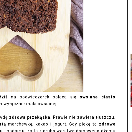
dziś na podwieczorek poleca się
owsiane ciasto
m wyłącznie maki owsianej.
awdę
zdrowa przekąska
. Prawie nie zawiera tłuszczu,
artą marchewkę, kakao i jogurt. Gdy piekę to
zdrowe
kru - podaję je za to z grubą warstwą domowego dżemu