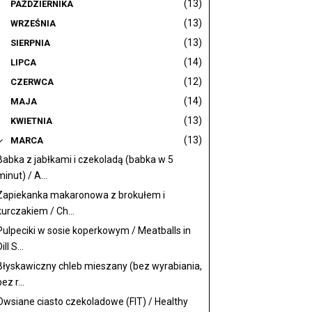
(13)
PAŹDZIERNIKA
(13)
WRZEŚNIA
(13)
SIERPNIA
(14)
LIPCA
(12)
CZERWCA
(14)
MAJA
(13)
KWIETNIA
(13)
MARCA
Babka z jabłkami i czekoladą (babka w 5
minut) / A...
Zapiekanka makaronowa z brokułem i
kurczakiem / Ch...
Pulpeciki w sosie koperkowym / Meatballs in
ill S...
Błyskawiczny chleb mieszany (bez wyrabiania,
ez r...
Owsiane ciasto czekoladowe (FIT) / Healthy