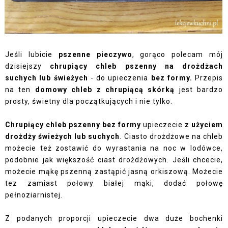
Jeśli lubicie
pszenne pieczywo
, gorąco polecam mój
dzisiejszy
chrupiący chleb pszenny na drożdżach
suchych lub świeżych
- do upieczenia
bez formy.
Przepis
na ten
domowy chleb z chrupiącą skórką
jest bardzo
prosty, świetny dla początkujących i nie tylko.
Chrupiący chleb pszenny bez formy
upieczecie
z użyciem
drożdży świeżych lub suchych
. Ciasto drożdżowe na chleb
możecie też zostawić do wyrastania na noc w lodówce,
podobnie jak większość ciast drożdżowych. Jeśli chcecie,
możecie mąkę pszenną zastąpić jasną orkiszową. Możecie
tez zamiast połowy białej mąki, dodać połowę
pełnoziarnistej.
Z podanych proporcji upieczecie dwa duże bochenki