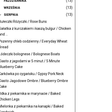
(13)
PAŹDZIERNIKA
(13)
WRZEŚNIA
(13)
SIERPNIA
Bułeczki Różyczki / Rose Buns
Sałatka z kurczakiem i kaszą bulgur / Chicken
and ...
Pszenny chleb codzienny / Everyday Wheat
Bread
Łódeczki bolognese / Bolognese Boats
Ciasto z jagodami w 5 minut / 5 Minute
Blueberry Cake
Karkówka po cygańsku / Gypsy Pork Neck
Ciasto Jagodowe Ombre / Blueberry Ombre
Cake
Udka z piekarnika w marynacie / Baked
Chicken Legs
Mielonka z piekarnika na kanapki / Baked
Sandwich ...