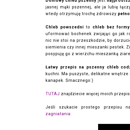
Domowy chleb pszenny
jest
najprosts
jasnej mąki pszennej, ale ja lubię łąc
wtedy otrzymuję trochę zdrowszy
pełno
Chleb powszedni
to
chleb bez formy
uformować bochenek zwijając go jak ro
nic nie stoi na przeszkodzie, by dorzu
siemienia czy innej mieszanki pestek. Z
posypuję go z wierzchu mieszanką ziare
Łatwy przepis na pszenny chleb cod
kuchni. Ma puszyste, delikatne wnętrze 
kanapek. Smacznego:)
TUTAJ
znajdziecie więcej moich przepi
Jeśli szukacie prostego przepisu 
zagniatania: