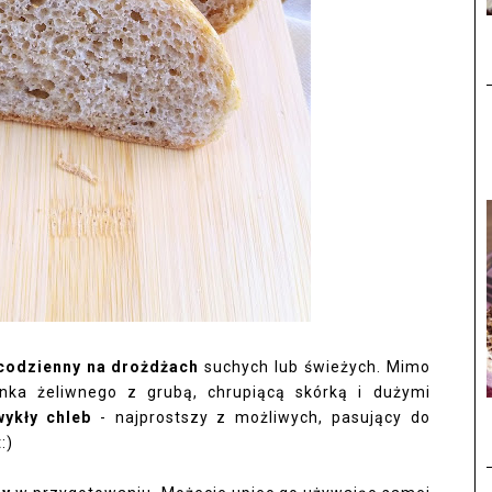
 codzienny na drożdżach
suchych lub świeżych. Mimo
rnka żeliwnego z grubą, chrupiącą skórką i dużymi
wykły chleb
- najprostszy z możliwych, pasujący do
:)