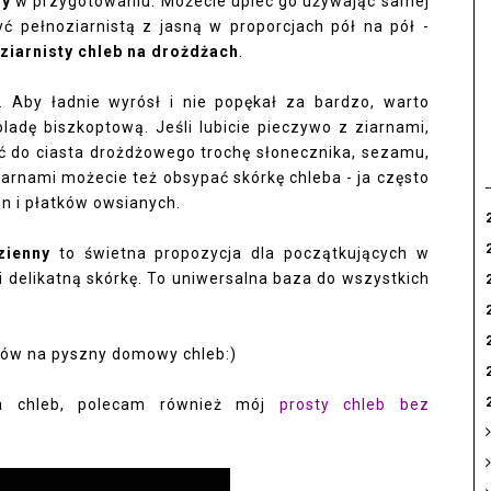
zy
w przygotowaniu. Możecie upiec go używając samej
zyć pełnoziarnistą z jasną w proporcjach pół na pół -
ziarnisty chleb na drożdżach
.
. Aby ładnie wyrósł i nie popękał za bardzo, warto
ladę biszkoptową. Jeśli lubicie pieczywo z ziarnami,
cić do ciasta drożdżowego trochę słonecznika, sezamu,
iarnami możecie też obsypać skórkę chleba - ja często
n i płatków owsianych.
zienny
to świetna propozycja dla początkujących w
i delikatną skórkę. To uniwersalna baza do wszystkich
sów na pyszny domowy chleb:)
na chleb, polecam również mój
prosty chleb bez