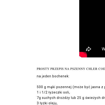
PROSTY PRZEPIS NA PSZENNY CHLEB COD
na jeden bochenek:
500 g mąki pszennej (może być jasna z p
1 i 1/2 łyżeczki soli,
7g suchych drożdży lub 25 g świeżych d
3 łyżki oleju,