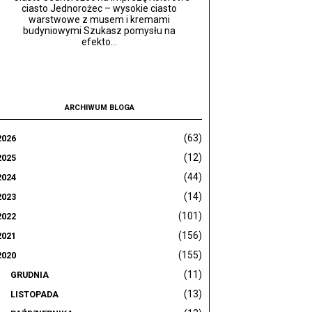
ciasto Jednorożec – wysokie ciasto
warstwowe z musem i kremami
budyniowymi Szukasz pomysłu na
efekto...
ARCHIWUM BLOGA
(63)
2026
(12)
2025
(44)
2024
(14)
2023
(101)
2022
(156)
2021
(155)
2020
(11)
GRUDNIA
(13)
LISTOPADA