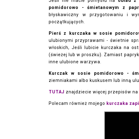
Jeśli nie macie pomysłu na
obiad z 
pomidorowo - śmietanowym z pap
błyskawiczny w przygotowaniu i wy
początkujących.
Pierś z kurczaka w sosie pomidor
ulubionymi przyprawami - świetnie spr
włoskich, Jeśli lubicie kurczaka na o
(świeżej lub w proszku). Zamiast papryki
inne ulubione warzywa.
Kurczak w sosie pomidorowo - ś
ziemniakami albo kuskusem lub inną ul
TUTAJ
znajdziecie więcej przepisów na 
Polecam również mojego
kurczaka zap