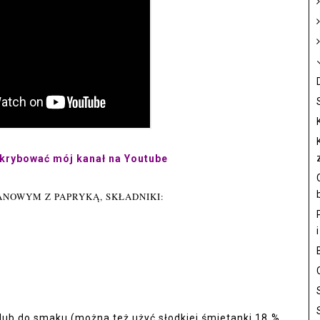
bskrybować mój kanał na Youtube
ANOWYM Z PAPRYKĄ, SKŁADNIKI:
% lub do smaku (można też użyć słodkiej śmietanki 18 %