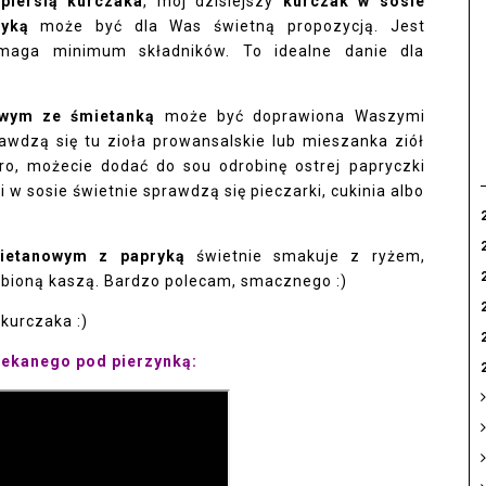
piersią kurczaka
, mój dzisiejszy
kurczak w sosie
ryką
może być dla Was świetną propozycją. Jest
maga minimum składników. To idealne danie dla
owym ze śmietanką
może być doprawiona Waszymi
awdzą się tu zioła prowansalskie lub mieszanka ziół
stro, możecie dodać do sou odrobinę ostrej papryczki
 w sosie świetnie sprawdzą się pieczarki, cukinia albo
mietanowym z papryką
świetnie smakuje z ryżem,
ubioną kaszą. Bardzo polecam, smacznego :)
kurczaka :)
iekanego pod pierzynką: