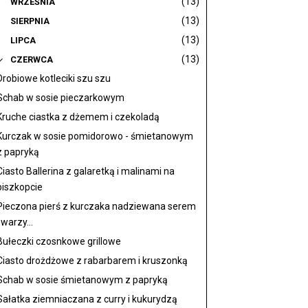
(13)
WRZEŚNIA
(13)
SIERPNIA
(13)
LIPCA
(13)
CZERWCA
Drobiowe kotleciki szu szu
Schab w sosie pieczarkowym
Kruche ciastka z dżemem i czekoladą
Kurczak w sosie pomidorowo - śmietanowym
z papryką
Ciasto Ballerina z galaretką i malinami na
biszkopcie
Pieczona pierś z kurczaka nadziewana serem
i warzy...
Bułeczki czosnkowe grillowe
Ciasto drożdżowe z rabarbarem i kruszonką
Schab w sosie śmietanowym z papryką
Sałatka ziemniaczana z curry i kukurydzą