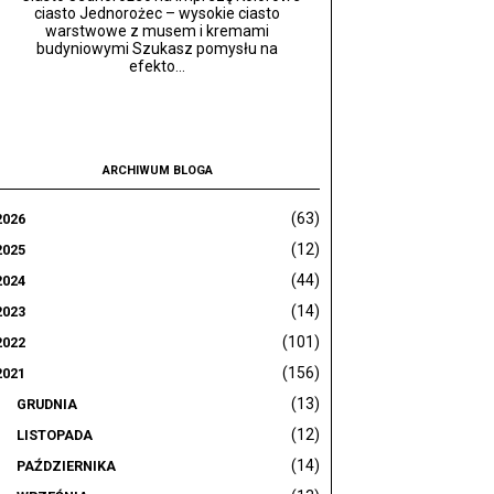
ciasto Jednorożec – wysokie ciasto
warstwowe z musem i kremami
budyniowymi Szukasz pomysłu na
efekto...
ARCHIWUM BLOGA
(63)
2026
(12)
2025
(44)
2024
(14)
2023
(101)
2022
(156)
2021
(13)
GRUDNIA
(12)
LISTOPADA
(14)
PAŹDZIERNIKA