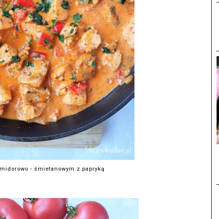
omidorowo - śmietanowym z papryką