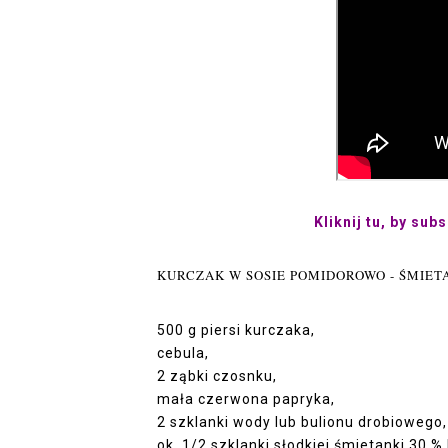
Kliknij tu, by su
KURCZAK W SOSIE POMIDOROWO - ŚMIET
500 g piersi kurczaka,
cebula,
2 ząbki czosnku,
mała czerwona papryka,
2 szklanki wody lub bulionu drobiowego,
ok. 1/2 szklanki słodkiej śmietanki 30 