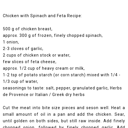
Chicken with Spinach and Feta Recipe:
500 g of chicken breast,
approx. 300 g of frozen, finely chopped spinach,
1 onion,
2-3 cloves of garlic,
2 cups of chicken stock or water,
few slices of feta cheese,
approx. 1/2 cup of heavy cream or milk,
1-2 tsp of potato starch (or corn starch) mixed with 1/4 -
1/3 cup of water,
seasonings to taste: salt, pepper, granulated garlic, Herbs
de Provence or Italian / Greek dry herbs
Cut the meat into bite size pieces and seson well. Heat a
small amount of oil in a pan and add the chicken. Sear,
until golden on both sides, but still raw inside. Add finely
chopped onion, followed by finely chopped garlic. Add