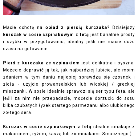
Macie ochotę na
obiad z piersią kurczaka
? Dzisiejszy
kurczak w sosie szpinakowym z fetą
jest banalnie prosty
i szybki w przygotowaniu, idealny jeśli nie macie dużo
czasu na gotowanie.
Pierś z kurczaka ze szpinakiem
jest delikatna i pyszna.
Możecie doprawić ją tak, jak najbardziej lubicie, ale moim
zdaniem w tym daniu najlepiej sprawdza się czosnek i
zioła - użyjcie prowansalskich lub włoskiej / greckiej
mieszanki. W sosie idealnie sprawdzi się ser typu feta, ale
jeśli za nim nie przepadacie, możecie dorzucić do sosu
kilka czubatych łyżek startego parmezanu albo ulubionego
żółtego sera.
Kurczak w sosie szpinakowym z fetą
idealne smakuje z
makaronem, ryżem, kaszą lub ziemniakami. Smacznego:)