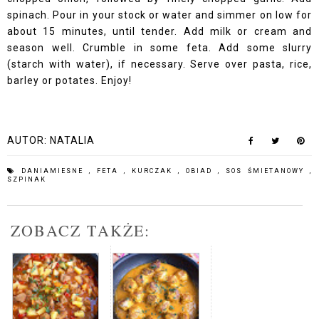
spinach. Pour in your stock or water and simmer on low for
about 15 minutes, until tender. Add milk or cream and
season well. Crumble in some feta. Add some slurry
(starch with water), if necessary. Serve over pasta, rice,
barley or potates. Enjoy!
AUTOR:
NATALIA
DANIAMIESNE
,
FETA
,
KURCZAK
,
OBIAD
,
SOS ŚMIETANOWY
,
SZPINAK
ZOBACZ TAKŻE: