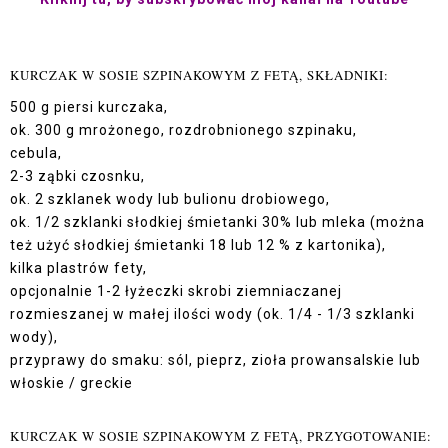
KURCZAK W SOSIE SZPINAKOWYM Z FETĄ, SKŁADNIKI:
500 g piersi kurczaka,
ok. 300 g mrożonego, rozdrobnionego szpinaku,
cebula,
2-3 ząbki czosnku,
ok. 2 szklanek wody lub bulionu drobiowego,
ok. 1/2 szklanki słodkiej śmietanki 30% lub mleka (można
też użyć słodkiej śmietanki 18 lub 12 % z kartonika),
kilka plastrów fety,
opcjonalnie 1-2 łyżeczki skrobi ziemniaczanej
rozmieszanej w małej ilości wody (ok. 1/4 - 1/3 szklanki
wody),
przyprawy do smaku: sól, pieprz, zioła prowansalskie lub
włoskie / greckie
KURCZAK W SOSIE SZPINAKOWYM Z FETĄ, PRZYGOTOWANIE: