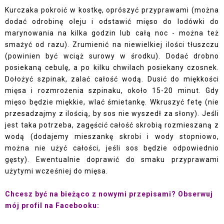
Kurczaka pokroić w kostkę, oprószyć przyprawami (można
dodać odrobinę oleju i odstawić mięso do lodówki do
marynowania na kilka godzin lub całą noc - można też
smażyć od razu). Zrumienić na niewielkiej ilości tłuszczu
(powinien być wciąż surowy w środku). Dodać drobno
posiekaną cebulę, a po kilku chwilach posiekany czosnek.
Dołożyć szpinak, zalać całość wodą. Dusić do miękkości
mięsa i rozmrożenia szpinaku, około 15-20 minut. Gdy
mięso będzie miękkie, wlać śmietankę. Wkruszyć fetę (nie
przesadzajmy z ilością, by sos nie wyszedł za słony). Jeśli
jest taka potrzeba, zagęścić całość skrobią rozmieszaną z
wodą (dodajemy mieszankę skrobi i wody stopniowo,
można nie użyć całości, jeśli sos będzie odpowiednio
gęsty). Ewentualnie doprawić do smaku przyprawami
użytymi wcześniej do mięsa.
Chcesz być na bieżąco z nowymi przepisami? Obserwuj
mój profil na Facebooku: