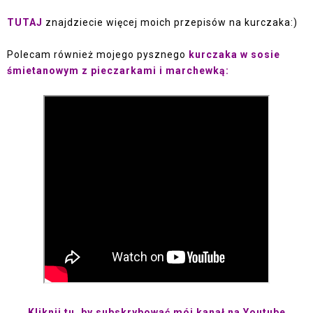
TUTAJ
znajdziecie więcej moich przepisów na kurczaka:)
Polecam również mojego pysznego
kurczaka w sosie
śmietanowym z pieczarkami i marchewką:
Kliknij tu, by subsk
rybować mój kanał na Youtube