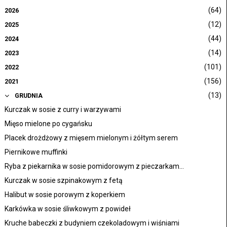
(64)
2026
(12)
2025
(44)
2024
(14)
2023
(101)
2022
(156)
2021
(13)
GRUDNIA
Kurczak w sosie z curry i warzywami
Mięso mielone po cygańsku
Placek drożdżowy z mięsem mielonym i żółtym serem
Piernikowe muffinki
Ryba z piekarnika w sosie pomidorowym z pieczarkam...
Kurczak w sosie szpinakowym z fetą
Halibut w sosie porowym z koperkiem
Karkówka w sosie śliwkowym z powideł
Kruche babeczki z budyniem czekoladowym i wiśniami