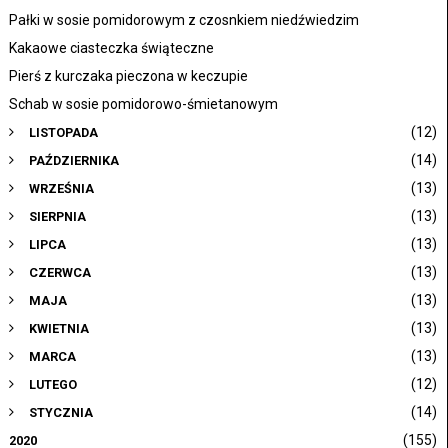
Pałki w sosie pomidorowym z czosnkiem niedźwiedzim
Kakaowe ciasteczka świąteczne
Pierś z kurczaka pieczona w keczupie
Schab w sosie pomidorowo-śmietanowym
(12)
LISTOPADA
(14)
PAŹDZIERNIKA
(13)
WRZEŚNIA
(13)
SIERPNIA
(13)
LIPCA
(13)
CZERWCA
(13)
MAJA
(13)
KWIETNIA
(13)
MARCA
(12)
LUTEGO
(14)
STYCZNIA
(155)
2020