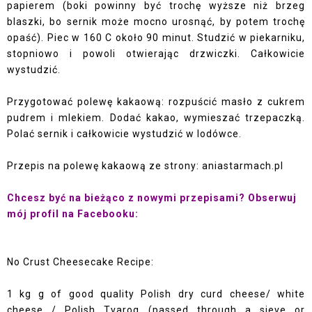
papierem (boki powinny być trochę wyższe niż brzeg
blaszki, bo sernik może mocno urosnąć, by potem trochę
opaść). Piec w 160 C około 90 minut. Studzić w piekarniku,
stopniowo i powoli otwierając drzwiczki. Całkowicie
wystudzić.
Przygotować polewę kakaową: rozpuścić masło z cukrem
pudrem i mlekiem. Dodać kakao, wymieszać trzepaczką.
Polać sernik i całkowicie wystudzić w lodówce.
Przepis na polewę kakaową ze strony:
aniastarmach.pl
Chcesz być na bieżąco z nowymi przepisami? Obserwuj
mój profil na Facebooku:
No Crust Cheesecake Recipe:
1 kg g of good quality Polish dry curd cheese/ white
cheese / Polish Tvarog (passed through a sieve or