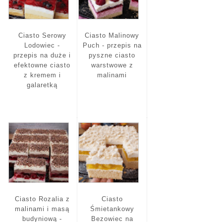
Ciasto Serowy
Ciasto Malinowy
Lodowiec -
Puch - przepis na
przepis na duże i
pyszne ciasto
efektowne ciasto
warstwowe z
z kremem i
malinami
galaretką
Ciasto Rozalia z
Ciasto
malinami i masą
Śmietankowy
budyniową -
Bezowiec na