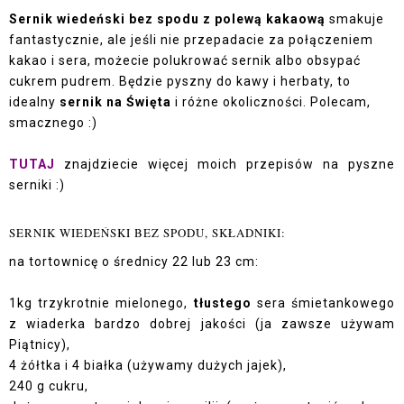
Sernik wiedeński bez spodu z polewą kakaową
smakuje
fantastycznie, ale jeśli nie przepadacie za połączeniem
kakao i sera, możecie polukrować sernik albo obsypać
cukrem pudrem. Będzie pyszny do kawy i herbaty, to
idealny
sernik na Święta
i różne okoliczności. Polecam,
smacznego :)
TUTAJ
znajdziecie więcej moich przepisów na pyszne
serniki :)
SERNIK WIEDEŃSKI BEZ SPODU, SKŁADNIKI:
na tortownicę o średnicy 22 lub 23 cm:
1kg trzykrotnie mielonego,
tłustego
sera śmietankowego
z wiaderka bardzo dobrej jakości (ja zawsze używam
Piątnicy),
4 żółtka i 4 białka (używamy dużych jajek),
240 g cukru,