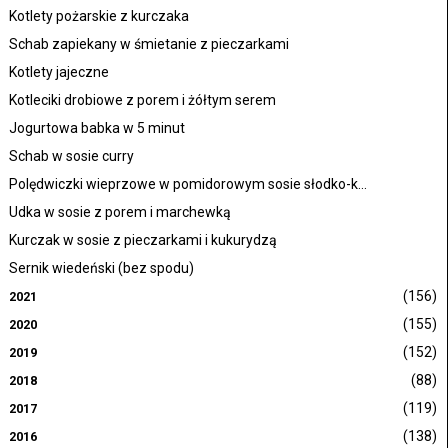
Kotlety pożarskie z kurczaka
Schab zapiekany w śmietanie z pieczarkami
Kotlety jajeczne
Kotleciki drobiowe z porem i żółtym serem
Jogurtowa babka w 5 minut
Schab w sosie curry
Polędwiczki wieprzowe w pomidorowym sosie słodko-k...
Udka w sosie z porem i marchewką
Kurczak w sosie z pieczarkami i kukurydzą
Sernik wiedeński (bez spodu)
(156)
2021
(155)
2020
(152)
2019
(88)
2018
(119)
2017
(138)
2016