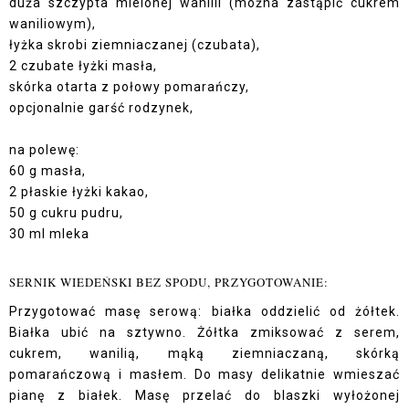
duża szczypta mielonej wanilii (można zastąpić cukrem
waniliowym),
łyżka skrobi ziemniaczanej (czubata),
2 czubate łyżki masła,
skórka otarta z połowy pomarańczy,
opcjonalnie garść rodzynek,
na polewę:
60 g masła,
2 płaskie łyżki kakao,
50 g cukru pudru,
30 ml mleka
SERNIK WIEDEŃSKI BEZ SPODU, PRZYGOTOWANIE:
Przygotować masę serową: białka oddzielić od żółtek.
Białka ubić na sztywno. Żółtka zmiksować z serem,
cukrem, wanilią, mąką ziemniaczaną, skórką
pomarańczową i masłem. Do masy delikatnie wmieszać
pianę z białek. Masę przelać do blaszki wyłożonej