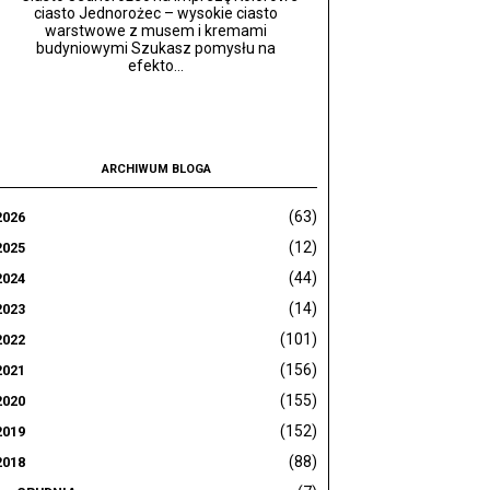
ciasto Jednorożec – wysokie ciasto
warstwowe z musem i kremami
budyniowymi Szukasz pomysłu na
efekto...
ARCHIWUM BLOGA
(63)
2026
(12)
2025
(44)
2024
(14)
2023
(101)
2022
(156)
2021
(155)
2020
(152)
2019
(88)
2018