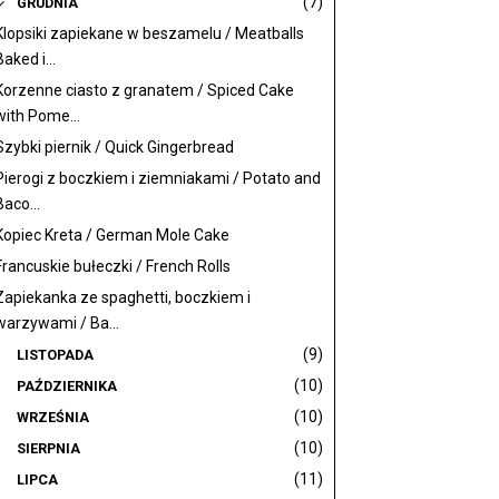
(7)
GRUDNIA
Klopsiki zapiekane w beszamelu / Meatballs
Baked i...
Korzenne ciasto z granatem / Spiced Cake
with Pome...
Szybki piernik / Quick Gingerbread
Pierogi z boczkiem i ziemniakami / Potato and
Baco...
Kopiec Kreta / German Mole Cake
Francuskie bułeczki / French Rolls
Zapiekanka ze spaghetti, boczkiem i
warzywami / Ba...
(9)
LISTOPADA
(10)
PAŹDZIERNIKA
(10)
WRZEŚNIA
(10)
SIERPNIA
(11)
LIPCA