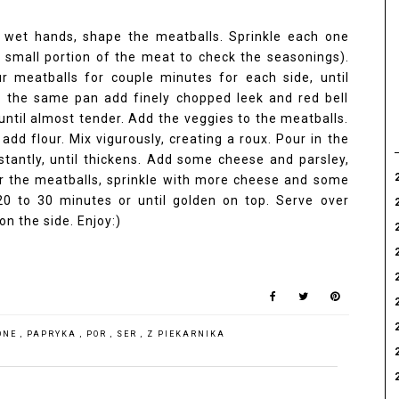
ng wet hands, shape the meatballs. Sprinkle each one
 small portion of the meat to check the seasonings).
r meatballs for couple minutes for each side, until
To the same pan add finely chopped leek and red bell
 until almost tender. Add the veggies to the meatballs.
dd flour. Mix vigurously, creating a roux. Pour in the
stantly, until thickens. Add some cheese and parsley,
er the meatballs, sprinkle with more cheese and some
0 to 30 minutes or until golden on top. Serve over
on the side. Enjoy:)
ONE
,
PAPRYKA
,
POR
,
SER
,
Z PIEKARNIKA