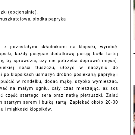
zki (opcjonalnie),
 muszkatołowa, słodka papryka
 z pozostałymi składnikami na klopsiki, wyrobić.
siki, każdy posypać dodatkową porcją bułki tartej
ę, by sprawdzić, czy nie potrzeba doprawić mięsa).
elkiej ilości tłuszczu, ułożyć w naczyniu do
ni po klopsikach usmażyć drobno posiekaną paprykę i
ozpuścić w rondelku, dodać mąkę, szybko wymieszać,
wać na małym ogniu, cały czas mieszając, aż sos
ć część startego sera oraz natkę pietruszki. Zalać
m startym serem i bułką tartą. Zapiekać około 20-30
u i miękkości klopsików.