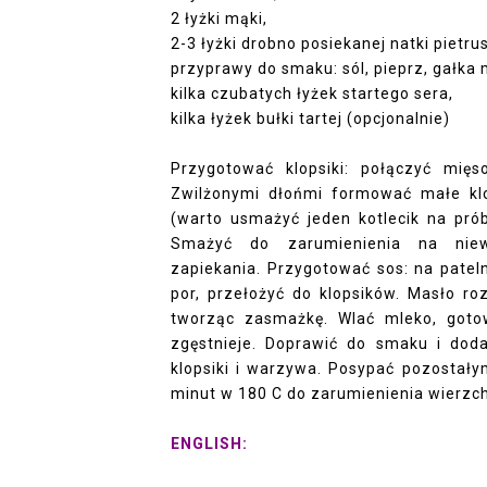
2 łyżki mąki,
2-3 łyżki drobno posiekanej natki pietrus
przyprawy do smaku: sól, pieprz, gałka
kilka czubatych łyżek startego sera,
kilka łyżek bułki tartej (opcjonalnie)
Przygotować klopsiki: p
ołączyć mięso
Zwilżonymi dłońmi formować małe klop
(warto usmażyć jeden kotlecik na prób
Smażyć do zarumienienia na niewi
zapiekania. Przygotować sos: na patel
por, przełożyć do klopsików. Masło r
tworząc zasmażkę. Wlać mleko, goto
zgęstnieje. Doprawić do smaku i doda
klopsiki i warzywa. Posypać pozostały
minut w 180 C do zarumienienia wierzch
ENGLISH: