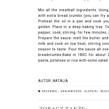
Mix all the meatball ingredients. Usi
with extra bread crumbs (you can fry a
Preheat the oil in a pan and cook you
golden. Place in a deep baking tray. 
pepper, cook, stirring, for few minutes,
Prepare the sauce: melt the butter and a
milk and cook on low heat, stirring con
season to taste. Pour the sauce all ov
breadcrumbs.Bake in 180C for about 2
pasta, potatoes or rice with some salad 
AUTOR:
NATALIA
BESZAMEL
,
DANIAMIESNE
,
KLOPSIKI
,
MIEL
ZOBACZ TAKŻE: