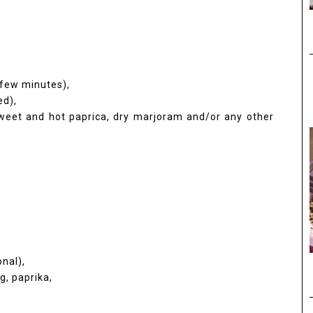
r few minutes),
ed),
sweet and hot paprica, dry marjoram and/or any other
onal),
g, paprika,