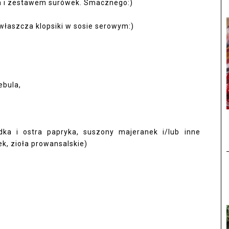
m i zestawem surówek. Smacznego:)
właszcza
klopsiki w sosie serowym:)
ebula,
dka i ostra papryka, suszony majeranek i/lub inne
ek, zioła prowansalskie)