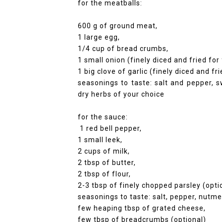
f
or the meatballs:
600 g of ground meat,
1 large egg,
1/4 cup of bread crumbs,
1 small onion (finely diced and fried fo
1 big clove of garlic (finely diced and fri
seasonings to taste: salt and pepper, 
dry herbs of your choice
for the sauce:
1 red bell pepper,
1 small leek,
2 cups of milk,
2 tbsp of butter,
2 tbsp of flour,
2-3 tbsp of finely chopped parsley (opti
seasonings to taste: salt, pepper, nutme
few heaping tbsp of grated cheese,
few tbsp of breadcrumbs (optional)