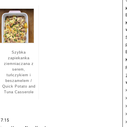
Szybka
zapiekanka
ziemniaczana z
serem,
tuńczykiem i
beszamelem /
Quick Potato and
Tuna Casserole
17:15