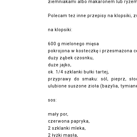
ziemniakami albo makaronem lub ryże
Polecam też inne przepisy na
klopsiki,
z
na klopsiki:
600 g mielonego mięsa
pokrojona w kosteczkę i przesmażona c
duży ząbek czosnku,
duże jajko,
ok. 1/4 szklanki bułki tartej,
przyprawy do smaku: sól, pieprz, sło
ulubione suszone zioła (bazylia, tymian
sos:
mały por,
czerwona papryka,
2 szklanki mleka,
2 łyżki masła,