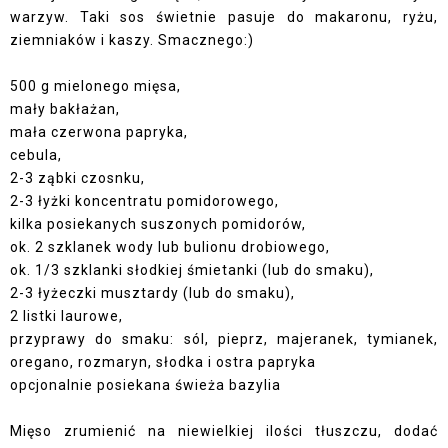
warzyw. Taki sos świetnie pasuje do makaronu, ryżu,
ziemniaków i kaszy. Smacznego:)
500 g mielonego mięsa,
mały bakłażan,
mała czerwona papryka,
cebula,
2-3 ząbki czosnku,
2-3 łyżki koncentratu pomidorowego,
kilka posiekanych
suszonych pomidorów,
ok. 2 szklanek wody lub bulionu drobiowego,
ok. 1/3 szklanki słodkiej śmietanki (lub do smaku),
2-3 łyżeczki musztardy (lub do smaku),
2 listki laurowe,
przyprawy do smaku: sól, pieprz, majeranek, tymianek,
oregano, rozmaryn, słodka i ostra papryka
opcjonalnie posiekana świeża bazylia
Mięso zrumienić na niewielkiej ilości tłuszczu, dodać