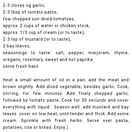
2-3 cloves og garlic,
2-3 tbsp of tomato paste,
few chopped sun-dried tomatoes,
approx. 2 cups of water or chicken stock,
approx. 1/3 cup of cream (or to taste),
2-3 tsp of mustard (or to taste),
2 bay leaves,
seaosnings to taste: salt, pepper, marjoram, thyme,
oregano, rosemary, sweet and hot paprika
some fresh basil
Heat a small amount of oil in a pan, add the meat and
brown slightly. Add diced vegetable, besides garlic. Cook,
stirring, for few minutes. Add finely chopped garlic,
followed by tomato paste, Cook for 30 secunds and cover
everything with liquid. Season well. add mustard and bay
leaves. cover on low heat, until tender and thick. Add some
cream. Sprinkle with fresh herbs. Serve over pasta,
potatoes, rice or bread. Enjoy:)