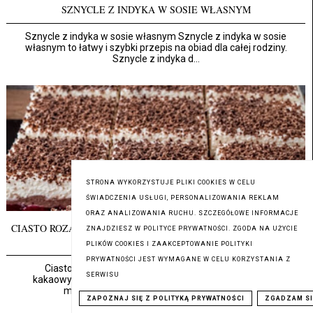
SZNYCLE Z INDYKA W SOSIE WŁASNYM
Sznycle z indyka w sosie własnym Sznycle z indyka w sosie
własnym to łatwy i szybki przepis na obiad dla całej rodziny.
Sznycle z indyka d...
STRONA WYKORZYSTUJE PLIKI COOKIES W CELU
ŚWIADCZENIA USŁUGI, PERSONALIZOWANIA REKLAM
ORAZ ANALIZOWANIA RUCHU. SZCZEGÓŁOWE INFORMACJE
CIASTO ROZALIA Z MALINAMI I MASĄ BUDYNIOWĄ - PRZEPIS
ZNAJDZIESZ W POLITYCE PRYWATNOŚCI. ZGODA NA UŻYCIE
KROK PO KROKU
PLIKÓW COOKIES I ZAAKCEPTOWANIE POLITYKI
PRYWATNOŚCI JEST WYMAGANE W CELU KORZYSTANIA Z
Ciasto Rozalia z malinami i budyniem na biszkopcie
SERWISU
kakaowym Ciasto Rozalia – pyszne ciasto warstwowe z
malinami i kremem budyniowym Szukas...
ZAPOZNAJ SIĘ Z POLITYKĄ PRYWATNOŚCI
ZGADZAM SI