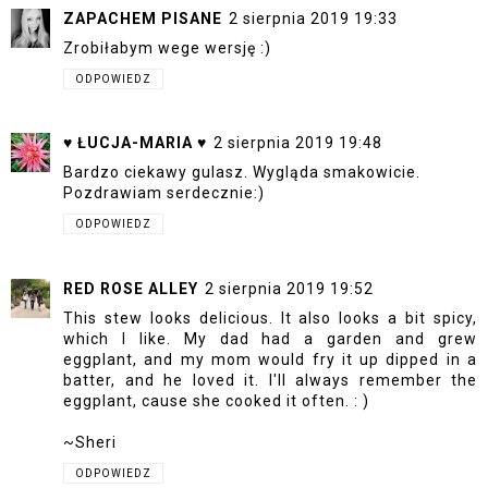
ZAPACHEM PISANE
2 sierpnia 2019 19:33
Zrobiłabym wege wersję :)
ODPOWIEDZ
♥ ŁUCJA-MARIA ♥
2 sierpnia 2019 19:48
Bardzo ciekawy gulasz. Wygląda smakowicie.
Pozdrawiam serdecznie:)
ODPOWIEDZ
RED ROSE ALLEY
2 sierpnia 2019 19:52
This stew looks delicious. It also looks a bit spicy,
which I like. My dad had a garden and grew
eggplant, and my mom would fry it up dipped in a
batter, and he loved it. I'll always remember the
eggplant, cause she cooked it often. : )
~Sheri
ODPOWIEDZ