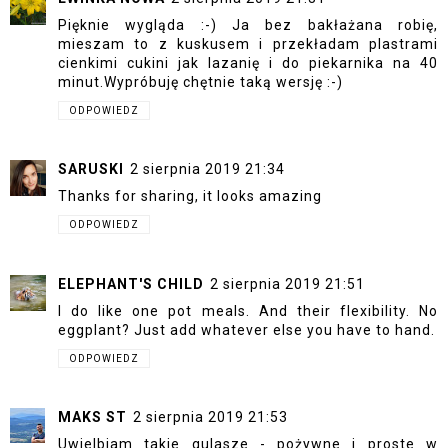
Pięknie wygląda :-) Ja bez bakłażana robię,
mieszam to z kuskusem i przekładam plastrami
cienkimi cukini jak lazanię i do piekarnika na 40
minut.Wypróbuję chętnie taką wersję :-)
ODPOWIEDZ
SARUSKI
2 sierpnia 2019 21:34
Thanks for sharing, it looks amazing
ODPOWIEDZ
ELEPHANT'S CHILD
2 sierpnia 2019 21:51
I do like one pot meals. And their flexibility. No
eggplant? Just add whatever else you have to hand.
ODPOWIEDZ
MAKS ST
2 sierpnia 2019 21:53
Uwielbiam takie gulasze - pożywne i proste w