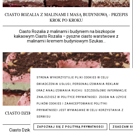
CIASTO ROZALIA Z MALINAMI I MASĄ BUDYNIOWĄ - PRZEPIS
KROK PO KROKU
Ciasto Rozalia z malinami i budyniem na biszkopcie
kakaowym Ciasto Rozalia – pyszne ciasto warstwowe z
malinami i kremem budyniowym Szukas...
STRONA WYKORZYSTUJE PLIKI COOKIES W CELU
ŚWIADCZENIA USŁUGI, PERSONALIZOWANIA REKLAM
ORAZ ANALIZOWANIA RUCHU. SZCZEGÓŁOWE INFORMACJE
ZNAJDZIESZ W POLITYCE PRYWATNOŚCI. ZGODA NA UŻYCIE
PLIKÓW COOKIES I ZAAKCEPTOWANIE POLITYKI
PRYWATNOŚCI JEST WYMAGANE W CELU KORZYSTANIA Z
CIASTO DZIKA WIŚNIA - PRZEPIS NA BISZKOPT Z WIŚNIAMI I
SERWISU
ZIELONYM KREMEM
ZAPOZNAJ SIĘ Z POLITYKĄ PRYWATNOŚCI
ZGADZAM SI
Ciasto Dzika Wiśnia z wiśniami i kremem budyniowym Przepis