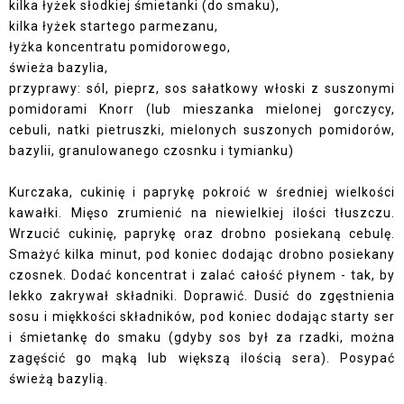
kilka łyżek słodkiej śmietanki (do smaku),
kilka łyżek startego parmezanu,
łyżka koncentratu pomidorowego,
świeża bazylia,
przyprawy: sól, pieprz, sos sałatkowy włoski z suszonymi
pomidorami Knorr (lub mieszanka mielonej gorczycy,
cebuli, natki pietruszki, mielonych suszonych pomidorów,
bazylii, granulowanego czosnku i tymianku)
Kurczaka, cukinię i paprykę pokroić w średniej wielkości
kawałki. Mięso zrumienić na niewielkiej ilości tłuszczu.
Wrzucić cukinię, paprykę oraz drobno posiekaną cebulę.
Smażyć kilka minut, pod koniec dodając drobno posiekany
czosnek. Dodać koncentrat i zalać całość płynem - tak, by
lekko zakrywał składniki. Doprawić. Dusić do zgęstnienia
sosu i miękkości składników, pod koniec dodając starty ser
i śmietankę do smaku (gdyby sos był za rzadki, można
zagęścić go mąką lub większą ilością sera). Posypać
świeżą bazylią.