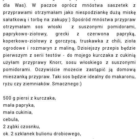
dla Was). W paczce oprócz mnóstwa saszetek z
przyprawami otrzymałam jako niespodziankę dużą miskę
sałatkową i torbę na zakupy:) Spośród mnóstwa przypraw
otrzymałam sos włoski z suszonymi pomidorami,
paprykowo-ziołowy, grecki z czerwona papryką,
koperkowo-ziołowy z gorczycą, truskawka z chili, zioła
ogrodowe i rozmaryn z maliną, Dzisiejszy przepis będzie
pierwszym z serii testów - do mojego kurczaka z cukinią
użyłam przyprawy Knorr, sosu włoskiego z suszonymi
pomidorami. Oczywiście możecie zastąpić ją domową
mieszanką przypraw. Taki sos będzie idealny do makaronu,
ryżu czy ziemniaków. Smacznego:)
500 g piersi z kurczaka,
mała papryka,
mała cukinia,
cebula,
2 ząbki czosnku,
ok. 2 szklanek bulionu drobiowego,