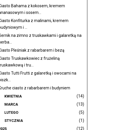
Ciasto Bahama z kokosem, kremem
ananasowym i sosem...
Ciasto Konfiturka z malinami, kremem
budyniowym i ...
Sernik na zimno z truskawkami i galaretką na
herba...
Ciasto Pleśniak z rabarbarem i bezą
Ciasto Truskawkowiec z frużeliną
truskawkową i tru...
Ciasto Tutti Frutti z galaretką i owocami na
biszk...
Kruche ciasto z rabarbarem i budyniem
(14)
KWIETNIA
(13)
MARCA
(5)
LUTEGO
(1)
STYCZNIA
(12)
2025