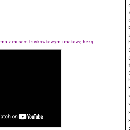
mena z musem truskawkowym i makową bezą
: