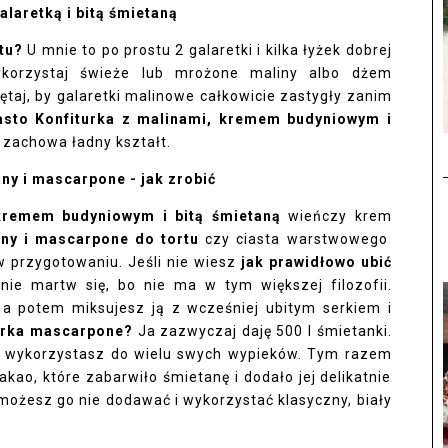
alaretką i bitą śmietaną
tu?
U mnie to po prostu 2 galaretki i kilka łyżek dobrej
 wykorzystaj świeże lub mrożone maliny albo dżem
ętaj, by galaretki malinowe całkowicie zastygły zanim
asto Konfiturka z malinami, kremem budyniowym i
i zachowa ładny kształt.
ny i mascarpone - jak zrobić
 kremem budyniowym i bitą śmietaną
wieńczy krem
ny i mascarpone do tortu
czy ciasta warstwowego
w przygotowaniu. Jeśli nie wiesz
jak prawidłowo ubić
 nie martw się, bo nie ma w tym większej filozofii.
 a potem miksujesz ją z wcześniej ubitym serkiem i
serka mascarpone?
Ja zazwyczaj daję 500 l śmietanki.
wykorzystasz do wielu swych wypieków. Tym razem
ao, które zabarwiło śmietanę i dodało jej delikatnie
 możesz go nie dodawać i wykorzystać klasyczny, biały