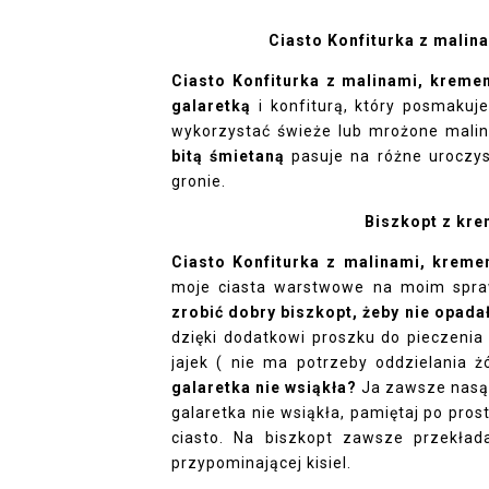
Ciasto Konfiturka z malin
Ciasto Konfiturka z malinami, kreme
galaretką
i konfiturą, który posmaku
wykorzystać świeże lub mrożone malin
bitą śmietaną
pasuje na różne uroczys
gronie.
Biszkopt z kr
Ciasto Konfiturka z malinami, krem
moje ciasta warstwowe na moim spraw
zrobić dobry biszkopt, żeby nie opada
dzięki dodatkowi proszku do pieczenia 
jajek ( nie ma potrzeby oddzielania ż
galaretka nie wsiąkła?
Ja zawsze nasą
galaretka nie wsiąkła, pamiętaj po prost
ciasto. Na biszkopt zawsze przekłada
przypominającej kisiel.