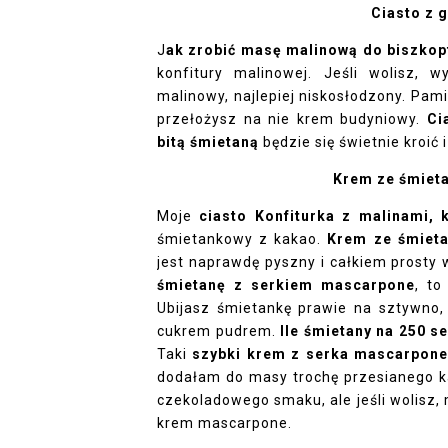
Ciasto z g
J
ak zrobić masę malinową do biszkop
konfitury malinowej. Jeśli wolisz,
malinowy, najlepiej niskosłodzony. Pami
przełożysz na nie krem budyniowy.
Ci
bitą śmietaną
będzie się świetnie kroić 
Krem ze śmieta
Moje
ciasto Konfiturka z malinami,
śmietankowy z kakao.
Krem ze śmieta
jest naprawdę pyszny i całkiem prosty 
śmietanę z serkiem mascarpone
, to
Ubijasz śmietankę prawie na sztywno,
cukrem pudrem.
Ile śmietany na 250 
Taki
szybki krem z serka mascarpone
dodałam do masy trochę przesianego kak
czekoladowego smaku, ale jeśli wolisz,
krem mascarpone.