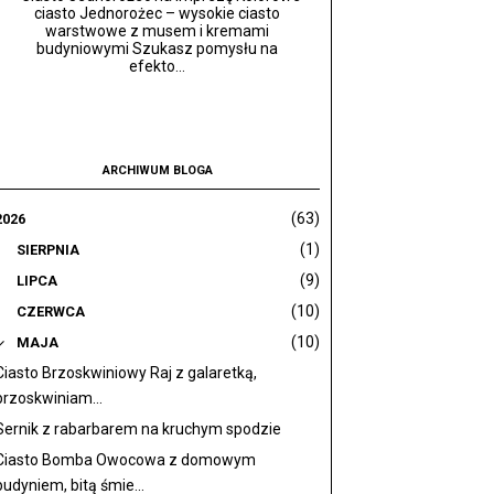
ciasto Jednorożec – wysokie ciasto
warstwowe z musem i kremami
budyniowymi Szukasz pomysłu na
efekto...
ARCHIWUM BLOGA
(63)
2026
(1)
SIERPNIA
(9)
LIPCA
(10)
CZERWCA
(10)
MAJA
Ciasto Brzoskwiniowy Raj z galaretką,
brzoskwiniam...
Sernik z rabarbarem na kruchym spodzie
Ciasto Bomba Owocowa z domowym
budyniem, bitą śmie...