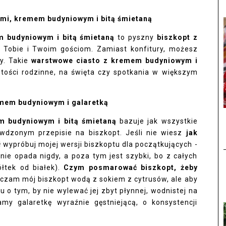
ami, kremem budyniowym i bitą śmietaną
m budyniowym i bitą śmietaną
to pyszny
biszkopt z
je Tobie i Twoim gościom. Zamiast konfitury, możesz
y. Takie
warstwowe ciasto z kremem budyniowym i
tości rodzinne, na święta czy spotkania w większym
emem budyniowym i galaretką
em budyniowym i bitą śmietaną
bazuje jak wszystkie
dzonym przepisie na biszkopt. Jeśli nie wiesz
jak
ł
wypróbuj mojej wersji biszkoptu dla początkujących -
nie opada nigdy, a poza tym jest szybki, bo z całych
ółtek od białek).
Czym posmarować biszkopt, żeby
czam mój biszkopt wodą z sokiem z cytrusów, ale aby
u o tym, by nie wylewać jej zbyt płynnej, wodnistej na
my galaretkę wyraźnie gęstniejącą, o konsystencji