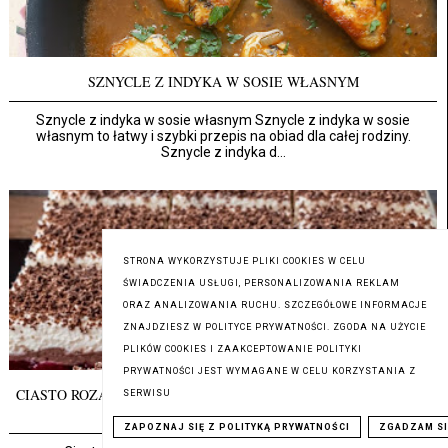
SZNYCLE Z INDYKA W SOSIE WŁASNYM
Sznycle z indyka w sosie własnym Sznycle z indyka w sosie
własnym to łatwy i szybki przepis na obiad dla całej rodziny.
Sznycle z indyka d...
STRONA WYKORZYSTUJE PLIKI COOKIES W CELU
ŚWIADCZENIA USŁUGI, PERSONALIZOWANIA REKLAM
ORAZ ANALIZOWANIA RUCHU. SZCZEGÓŁOWE INFORMACJE
ZNAJDZIESZ W POLITYCE PRYWATNOŚCI. ZGODA NA UŻYCIE
PLIKÓW COOKIES I ZAAKCEPTOWANIE POLITYKI
PRYWATNOŚCI JEST WYMAGANE W CELU KORZYSTANIA Z
CIASTO ROZALIA Z MALINAMI I MASĄ BUDYNIOWĄ - PRZEPIS
SERWISU
KROK PO KROKU
ZAPOZNAJ SIĘ Z POLITYKĄ PRYWATNOŚCI
ZGADZAM SI