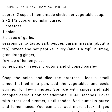
PUMPKIN POTATO CREAM SOUP RECIPE:
approx. 2 cups of homemade chicken or vegetable soup,
2 - 2 1/2 cups of pumpkin puree,
3 potatoes,
1 onion,
2 cloves of garlic,
seasonings to taste: salt, pepper, garam masala (about a
tsp), sweet and hot paprika, curry (about a tsp), nutmeg,
granulateg ginger,
few tsp of lemon juice,
some pumpkin seeds, croutons and chopped parsley
Chop the onion and dice the potatoes. Heat a small
amount of oil in a pan, add the vegetables and cook,
stirring, for few minutes. Sprinkle with spices and add
chopped garlic. Cook for additional 30-60 seconds. Cover
with stock and simmer, until tender. Add pumpkin puree
and lemon juice, You can also add more stock, if you