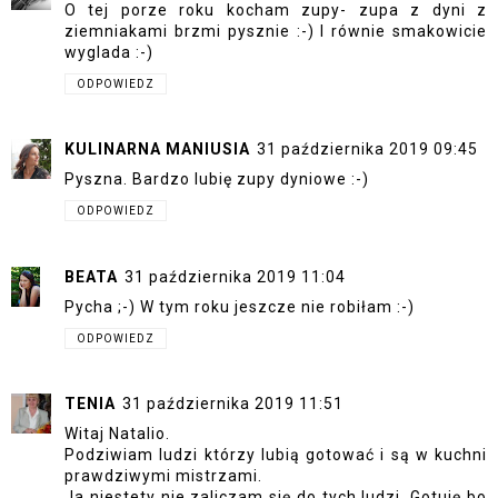
O tej porze roku kocham zupy- zupa z dyni z
ziemniakami brzmi pysznie :-) I równie smakowicie
wyglada :-)
ODPOWIEDZ
KULINARNA MANIUSIA
31 października 2019 09:45
Pyszna. Bardzo lubię zupy dyniowe :-)
ODPOWIEDZ
BEATA
31 października 2019 11:04
Pycha ;-) W tym roku jeszcze nie robiłam :-)
ODPOWIEDZ
TENIA
31 października 2019 11:51
Witaj Natalio.
Podziwiam ludzi którzy lubią gotować i są w kuchni
prawdziwymi mistrzami.
Ja niestety nie zaliczam się do tych ludzi. Gotuję bo