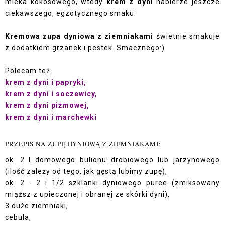
mleka kokosowego, wtedy
krem z dyni
nabierze jeszcze
ciekawszego, egzotycznego smaku.
Kremowa zupa dyniowa z ziemniakami
świetnie smakuje
z dodatkiem grzanek i pestek. Smacznego:)
Polecam też:
krem z dyni i papryki,
krem z dyni i soczewicy,
krem z dyni piżmowej,
krem z dyni i marchewki
PRZEPIS NA ZUPĘ DYNIOWĄ Z ZIEMNIAKAMI:
ok. 2 l domowego bulionu drobiowego lub jarzynowego
(ilość zależy od tego, jak gęstą lubimy zupę),
ok. 2 - 2 i 1/2 szklanki dyniowego puree (zmiksowany
miąższ z upieczonej i obranej ze skórki dyni),
3 duże ziemniaki,
cebula,