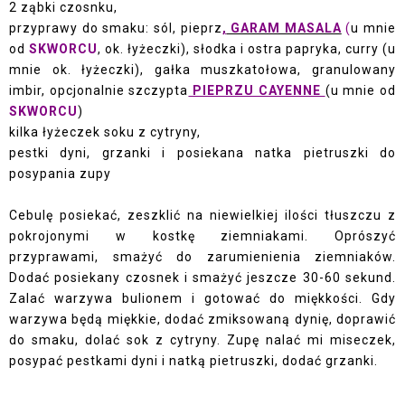
2 ząbki czosnku,
przyprawy do smaku: sól, pieprz
,
GARAM MASALA
(
u mnie
od
SKWORCU
, ok. łyżeczki), słodka i ostra papryka, curry (u
mnie ok. łyżeczki), gałka muszkatołowa, granulowany
imbir, opcjonalnie szczypta
PIEPRZU CAYENNE
(u mnie od
SKWORCU
)
kilka łyżeczek soku z cytryny,
pestki dyni, grzanki i posiekana natka pietruszki do
posypania zupy
Cebulę posiekać, zeszklić na niewielkiej ilości tłuszczu z
pokrojonymi w kostkę ziemniakami. Oprószyć
przyprawami, smażyć do zarumienienia ziemniaków.
Dodać posiekany czosnek i smażyć jeszcze 30-60 sekund.
Zalać warzywa bulionem i gotować do miękkości. Gdy
warzywa będą miękkie, dodać zmiksowaną dynię, doprawić
do smaku, dolać sok z cytryny. Zupę nalać mi miseczek,
posypać pestkami dyni i natką pietruszki, dodać grzanki.