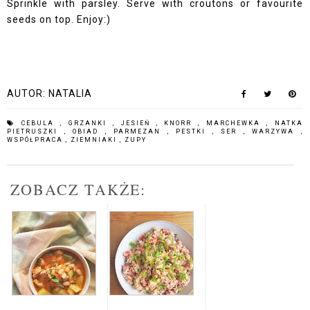
Sprinkle with parsley. Serve with croutons or favourite
seeds on top. Enjoy:)
AUTOR:
NATALIA
CEBULA
,
GRZANKI
,
JESIEŃ
,
KNORR
,
MARCHEWKA
,
NATKA
PIETRUSZKI
,
OBIAD
,
PARMEZAN
,
PESTKI
,
SER
,
WARZYWA
,
WSPÓŁPRACA
,
ZIEMNIAKI
,
ZUPY
ZOBACZ TAKŻE: