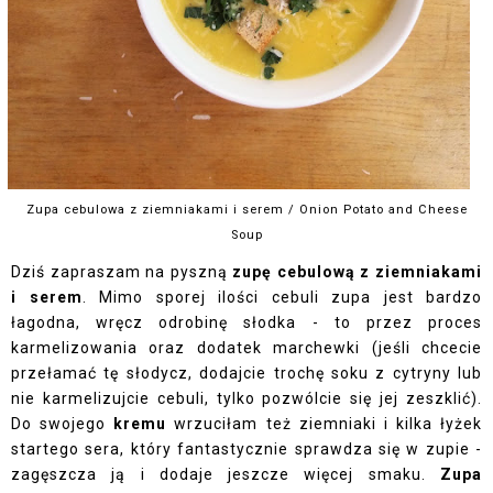
Zupa cebulowa z ziemniakami i serem / Onion Potato and Cheese
Soup
Dziś zapraszam na pyszną
zupę cebulową z ziemniakami
i serem
. Mimo sporej ilości cebuli zupa jest bardzo
łagodna, wręcz odrobinę słodka - to przez proces
karmelizowania oraz dodatek marchewki (jeśli chcecie
przełamać tę słodycz, dodajcie trochę soku z cytryny lub
nie karmelizujcie cebuli, tylko pozwólcie się jej zeszklić).
Do swojego
kremu
wrzuciłam też ziemniaki i kilka łyżek
startego sera, który fantastycznie sprawdza się w zupie -
zagęszcza ją i dodaje jeszcze więcej smaku.
Zupa