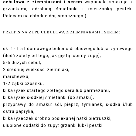
cebulowa z ziemniakami i serem
wspaniale smakuje z
grzankami, odrobiną śmietanki i mieszanką pestek.
Polecam na chłodne dni, smacznego:)
PRZEPIS NA ZUPĘ CEBULOWĄ Z ZIEMNIAKAMI I SEREM:
ok. 1- 1.5 l domowego bulionu drobiowego lub jarzynowego
(ilość zależy od tego, jak gęstą lubimy zupę),
5-6 dużych cebul,
2 średniej wielkości ziemniaki,
marchewka,
1-2 ząbki czosnku,
kilka łyżek startego żółtego sera lub parmezanu,
kilka łyżek słodkiej śmietanki (do smaku),
przyprawy do smaku: sól, pieprz, tymianek, słodka i/lub
ostra papryka,
kilka łyżeczek drobno posiekanej natki pietruszki,
ulubione dodatki do zupy: grzanki lub/i pestki