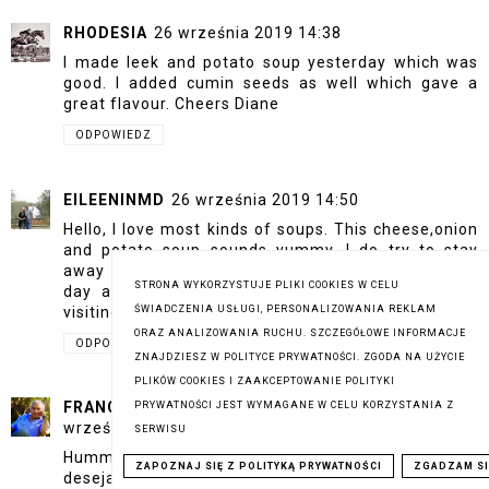
RHODESIA
26 września 2019 14:38
I made leek and potato soup yesterday which was
good. I added cumin seeds as well which gave a
great flavour. Cheers Diane
ODPOWIEDZ
EILEENINMD
26 września 2019 14:50
Hello, I love most kinds of soups. This cheese,onion
and potato soup sounds yummy. I do try to stay
away from processed food packages. Enjoy your
STRONA WYKORZYSTUJE PLIKI COOKIES W CELU
day and a great weekend ahead! PS, thanks for
visiting my blog.
ŚWIADCZENIA USŁUGI, PERSONALIZOWANIA REKLAM
ORAZ ANALIZOWANIA RUCHU. SZCZEGÓŁOWE INFORMACJE
ODPOWIEDZ
ZNAJDZIESZ W POLITYCE PRYWATNOŚCI. ZGODA NA UŻYCIE
PLIKÓW COOKIES I ZAAKCEPTOWANIE POLITYKI
FRANCISCO MANUEL CARRAJOLA OLIVEIRA
26
PRYWATNOŚCI JEST WYMAGANE W CELU KORZYSTANIA Z
września 2019 15:00
SERWISU
Hummm deve de ser delicioso, aproveito para
ZAPOZNAJ SIĘ Z POLITYKĄ PRYWATNOŚCI
ZGADZAM SI
desejar a continuação de uma boa semana.