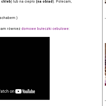
 chleb
) lub na ciepło
(na obiad
). Polecam,
 schabem:)
ecam również
domowe bułeczki cebulowe
: