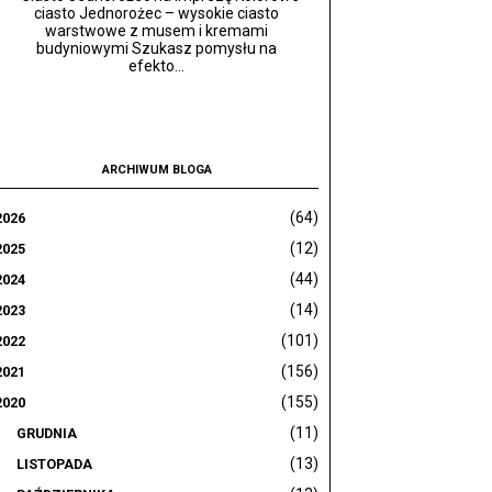
ciasto Jednorożec – wysokie ciasto
warstwowe z musem i kremami
budyniowymi Szukasz pomysłu na
efekto...
ARCHIWUM BLOGA
(64)
2026
(12)
2025
(44)
2024
(14)
2023
(101)
2022
(156)
2021
(155)
2020
(11)
GRUDNIA
(13)
LISTOPADA