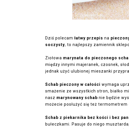
Dziś polecam
łatwy przepis
na
pieczon
soczysty
, to najlepszy zamiennik sklep
Ziołowa
marynata do pieczonego sch
między innymi majeranek, czosnek, słod
jednak użyć ulubionej mieszanki przypra
Schab pieczony w całości
wymaga uprze
smażenie ze wszystkich stron, białko mi
nasz
marynowany schab
nie będzie wys
możecie posłużyć się też termometrem 
Schab z piekarnika bez kości i bez pan
bułeczkami. Pasuje do niego musztarda,