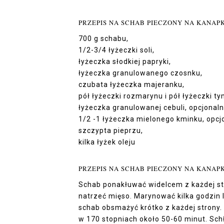
PRZEPIS NA SCHAB PIECZONY NA KANAPK
700 g schabu,
1/2-3/4 łyżeczki soli,
łyżeczka słodkiej papryki,
łyżeczka granulowanego czosnku,
czubata łyżeczka majeranku,
pół łyżeczki rozmarynu i pół łyżeczki t
łyżeczka granulowanej cebuli, opcjonaln
1/2 -1 łyżeczka mielonego kminku, opcjo
szczypta pieprzu,
kilka łyżek oleju
PRZEPIS NA SCHAB PIECZONY NA KANAPK
Schab ponakłuwać widelcem z każdej st
natrzeć mięso. Marynować kilka godzin
schab obsmażyć krótko z każdej strony. 
w 170 stopniach około 50-60 minut. Schł