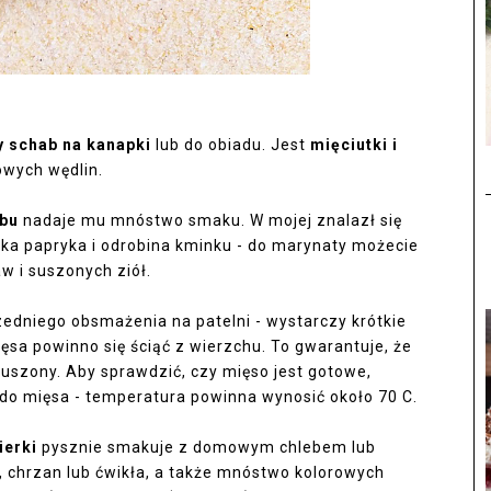
y schab na kanapki
lub do obiadu. Jest
mięciutki i
owych wędlin.
abu
nadaje mu mnóstwo smaku. W mojej znalazł się
ka papryka i odrobina kminku - do marynaty możecie
w i suszonych ziół.
dniego obsmażenia na patelni - wystarczy krótkie
ęsa powinno się ściąć z wierzchu. To gwarantuje, że
uszony. Aby sprawdzić, czy mięso jest gotowe,
do mięsa - temperatura powinna wynosić około 70 C.
ierki
pysznie smakuje z domowym chlebem lub
 chrzan lub ćwikła, a także mnóstwo kolorowych