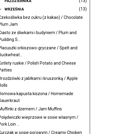
(13)
PAŹDZIERNIKA
(13)
WRZEŚNIA
Czekośliwka bez cukru (z kakao) / Chocolate
Plum Jam
Ciasto ze śliwkami i budyniem / Plum and
Pudding S...
Placuszki orkiszowo-gryczane / Spelt and
Buckwheat...
Kotlety ruskie / Polish Potato and Cheese
Patties
Drożdżówki z jabłkami i kruszonką / Apple
Rolls
Domowa kapusta kiszona / Homemade
Sauerkraut
Muffinki z dżemem / Jam Muffins
Polędwiczki wieprzowe w sosie własnym /
Pork Loin ...
Kurczak w sosie porowym / Creamy Chicken