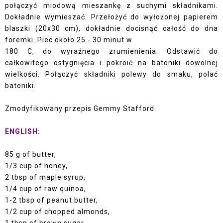
połączyć miodową mieszankę z suchymi składnikami.
Dokładnie wymieszać. Przełożyć do wyłożonej papierem
blaszki (20x30 cm), dokładnie docisnąć całość do dna
foremki. Piec około 25 - 30 minut w
180 C, do wyraźnego zrumienienia. Odstawić do
całkowitego ostygnięcia i pokroić na batoniki dowolnej
wielkości. Połączyć składniki polewy do smaku, polać
batoniki.
Zmodyfikowany przepis
Gemmy Stafford.
ENGLISH:
85 g of butter,
1/3 cup of honey,
2 tbsp of maple syrup,
1/4 cup of raw quinoa,
1-2 tbsp of peanut butter,
1/2 cup of chopped almonds,
1 tbsp of brown sugar,