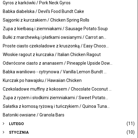
Gyros z karkówki / Pork Neck Gyros
Babka diabelska / Devil's Food Bundt Cake
Sajgonki z kurczakiem / Chicken Spring Rolls
Zupa z kiełbasą i ziemniakami / Sausage Potato Soup
Bułki z marchewką i płatkami owsianymi / Carrot an...
Proste ciasto czekoladowe z kruszonką / Easy Choco...
Włoskie ragout z kurczaka / Italian Chicken Ragout
Odwrócone ciasto z ananasem / Pineapple Upside Dow...
Babka waniliowo - cytrynowa / Vanilla Lemon Bundt ...
Kurczak po hawajsku / Hawaiian Chicken
Czekoladowe muffiny z kokosem / Chocolate Coconut ...
Zupa z ryżem i słodkimi ziemniakami / Sweet Potato...
Sałatka z komosą ryżową i tuńczykiem / Quinoa Tuna...
Batoniki owsiane / Granola Bars
(11)
LUTEGO
(10)
STYCZNIA