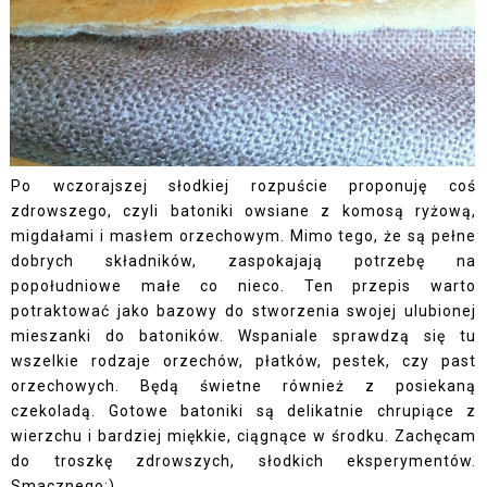
Po wczorajszej słodkiej rozpuście proponuję coś
zdrowszego, czyli batoniki owsiane z komosą ryżową,
migdałami i masłem orzechowym. Mimo tego, że są pełne
dobrych składników, zaspokajają potrzebę na
popołudniowe małe co nieco. Ten przepis warto
potraktować jako bazowy do stworzenia swojej ulubionej
mieszanki do batoników. Wspaniale sprawdzą się tu
wszelkie rodzaje orzechów, płatków, pestek, czy past
orzechowych. Będą świetne również z posiekaną
czekoladą. Gotowe batoniki są delikatnie chrupiące z
wierzchu i bardziej miękkie, ciągnące w środku. Zachęcam
do troszkę zdrowszych, słodkich eksperymentów.
Smacznego:)