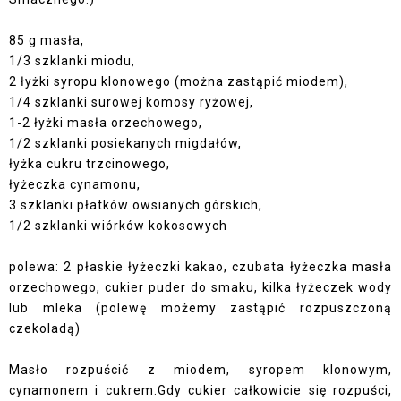
85 g masła,
1/3 szklanki miodu,
2 łyżki syropu klonowego (można zastąpić miodem),
1/4 szklanki surowej
komosy ryżowej
,
1-2 łyżki
masła orzechowego,
1/2 szklanki posiekanych
migdałów
,
łyżka
cukru trzcinowego,
łyżeczka cynamonu,
3 szklanki płatków owsianych górskich,
1/2 szklanki wiórków kokosowych
polewa: 2 płaskie łyżeczki kakao, czubata łyżeczka masła
orzechowego, cukier puder do smaku, kilka łyżeczek wody
lub mleka (polewę możemy zastąpić rozpuszczoną
czekoladą)
Masło rozpuścić z miodem, syropem klonowym,
cynamonem i cukrem.Gdy cukier całkowicie się rozpuści,