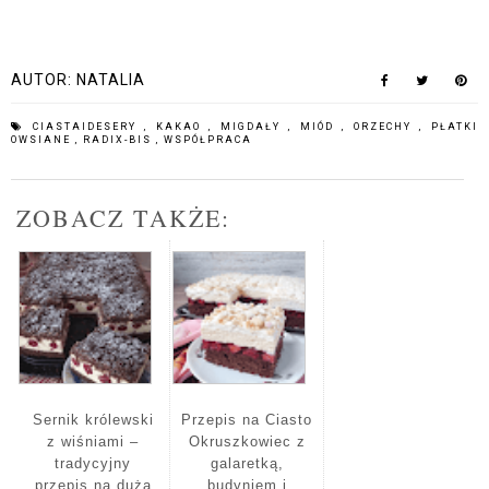
AUTOR:
NATALIA
CIASTAIDESERY
,
KAKAO
,
MIGDAŁY
,
MIÓD
,
ORZECHY
,
PŁATKI
OWSIANE
,
RADIX-BIS
,
WSPÓŁPRACA
ZOBACZ TAKŻE:
Sernik królewski
Przepis na Ciasto
z wiśniami –
Okruszkowiec z
tradycyjny
galaretką,
przepis na dużą
budyniem i