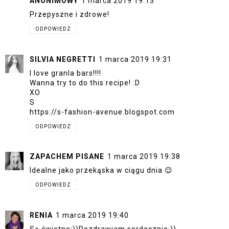
ANONIMOWY
1 marca 2019 19:13
Przepyszne i zdrowe!
ODPOWIEDZ
SILVIA NEGRETTI
1 marca 2019 19:31
I love granla bars!!!!
Wanna try to do this recipe! :D
XO
S
https://s-fashion-avenue.blogspot.com
ODPOWIEDZ
ZAPACHEM PISANE
1 marca 2019 19:38
Idealne jako przekąska w ciągu dnia 😉
ODPOWIEDZ
RENIA
1 marca 2019 19:40
Są świetne:))Pozdrawiam serdecznie:))