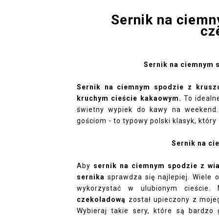
Sernik na ciemn
cz
Sernik na ciemnym 
Sernik na ciemnym spodzie z krus
kruchym cieście kakaowym.
To idealn
świetny wypiek do kawy na weekend.
gościom - to typowy polski klasyk, któr
Sernik na c
Aby
sernik na ciemnym spodzie z wi
sernika
sprawdza się najlepiej. Wiele 
wykorzystać w ulubionym cieście
czekoladową
został upieczony z mojeg
Wybieraj takie sery, które są bardzo