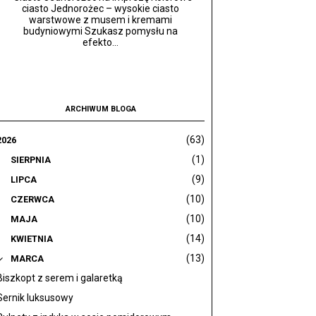
ciasto Jednorożec – wysokie ciasto
warstwowe z musem i kremami
budyniowymi Szukasz pomysłu na
efekto...
ARCHIWUM BLOGA
(63)
2026
(1)
SIERPNIA
(9)
LIPCA
(10)
CZERWCA
(10)
MAJA
(14)
KWIETNIA
(13)
MARCA
Biszkopt z serem i galaretką
Sernik luksusowy