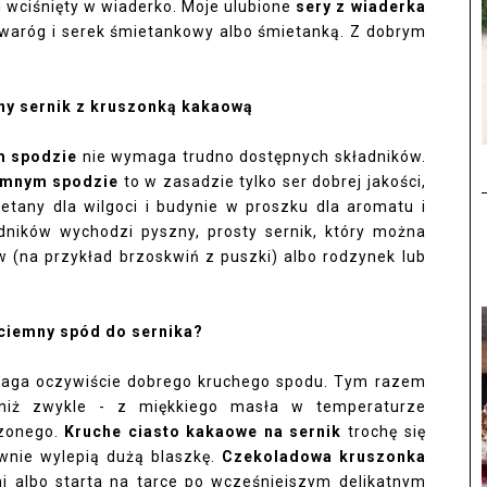
 wciśnięty w wiaderko. Moje ulubione
sery z wiaderka
twaróg i serek śmietankowy albo śmietanką. Z dobrym
tny sernik z kruszonką kakaową
m spodzie
nie
wymaga trudno dostępnych składników.
iemnym spodzie
to
w zasadzie tylko ser dobrej jakości,
mietany dla wilgoci i budynie w proszku dla aromatu i
adników wychodzi pyszny, prosty sernik, który można
 (na przykład brzoskwiń z puszki) albo rodzynek lub
 ciemny spód do sernika?
ga oczywiście dobrego kruchego spodu. Tym razem
niż zwykle - z miękkiego masła w temperaturze
dzonego.
Kruche ciasto kakaowe na sernik
trochę się
wnie wylepią dużą blaszkę.
Czekoladowa
kruszonka
 albo starta na tarce po wcześniejszym delikatnym