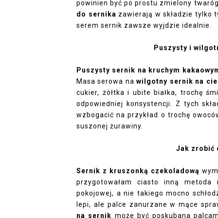
powinien być po prostu zmielony twaróg
do sernika
zawierają w składzie tylko 
serem sernik zawsze wyjdzie idealnie.
Puszysty i wilgo
Puszysty sernik na kruchym kakaowy
Masa serowa na
wilgotny sernik na c
cukier, żółtka i ubite białka, trochę ś
odpowiedniej konsystencji. Z tych skł
wzbogacić na przykład o trochę owoców
suszonej żurawiny.
Jak zrobić
Sernik z kruszonką czekoladową
wyma
przygotowałam ciasto inną metoda 
pokojowej, a nie takiego mocno schło
lepi, ale palce zanurzane w mące spra
na sernik
może być poskubana palcami