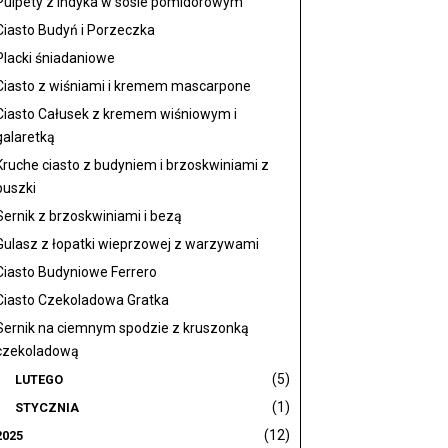
Pulpety z indyka w sosie pomidorowym
Ciasto Budyń i Porzeczka
Placki śniadaniowe
Ciasto z wiśniami i kremem mascarpone
Ciasto Całusek z kremem wiśniowym i
galaretką
Kruche ciasto z budyniem i brzoskwiniami z
puszki
Sernik z brzoskwiniami i bezą
Gulasz z łopatki wieprzowej z warzywami
Ciasto Budyniowe Ferrero
Ciasto Czekoladowa Gratka
Sernik na ciemnym spodzie z kruszonką
czekoladową
(5)
LUTEGO
(1)
STYCZNIA
(12)
2025