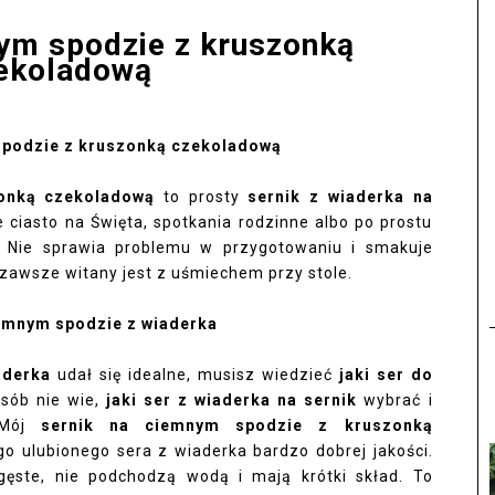
ym spodzie z kruszonką
ekoladową
spodzie z kruszonką czekoladową
zonką czekoladową
to prosty
sernik z wiaderka na
e ciasto na Święta, spotkania rodzinne albo po prostu
 Nie sprawia problemu w przygotowaniu i smakuje
y zawsze witany jest z uśmiechem przy stole.
iemnym spodzie z wiaderka
aderka
udał się idealne, musisz wiedzieć
jaki ser do
osób nie wie,
jaki ser z wiaderka na sernik
wybrać i
. Mój
sernik na ciemnym spodzie z kruszonką
o ulubionego sera z wiaderka bardzo dobrej jakości.
 gęste, nie podchodzą wodą i mają krótki skład. To