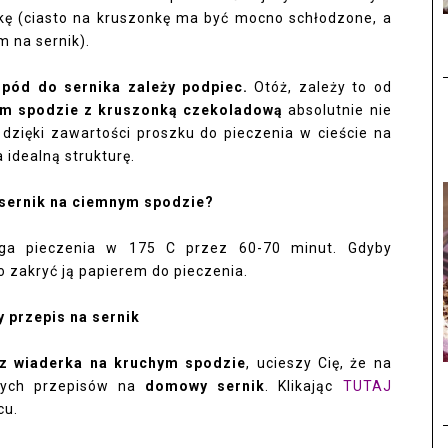
kę (ciasto na kruszonkę ma być mocno schłodzone, a
m na sernik).
spód do sernika zależy podpiec.
Otóż, zależy to od
ym spodzie z kruszonką czekoladową
absolutnie nie
zięki zawartości proszku do pieczenia w cieście na
a idealną strukturę.
 sernik na ciemnym spodzie?
 pieczenia w 175 C przez 60-70 minut. Gdyby
o zakryć ją papierem do pieczenia.
 przepis na sernik
 z wiaderka na kruchym spodzie
, ucieszy Cię, że na
znych przepisów na
domowy sernik
. Klikając
TUTAJ
cu.